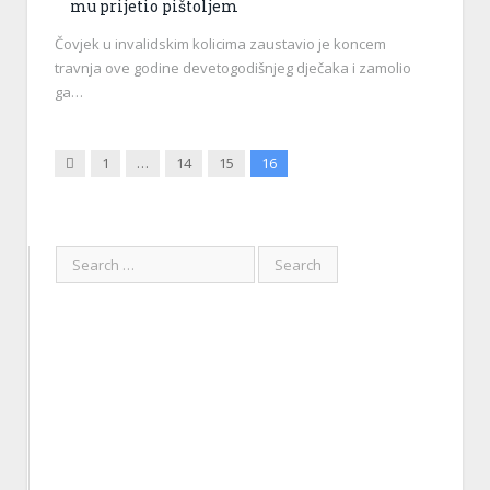
mu prijetio pištoljem
Čovjek u invalidskim kolicima zaustavio je koncem
travnja ove godine devetogodišnjeg dječaka i zamolio
ga…
Previous
1
…
14
15
16