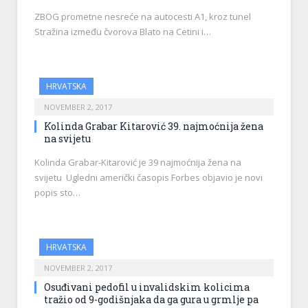
ZBOG prometne nesreće na autocesti A1, kroz tunel
Stražina između čvorova Blato na Cetini i…
HRVATSKA
NOVEMBER 2, 2017
Kolinda Grabar Kitarović 39. najmoćnija žena
na svijetu
Kolinda Grabar-Kitarović je 39 najmoćnija žena na
svijetu Ugledni američki časopis Forbes objavio je novi
popis sto…
HRVATSKA
NOVEMBER 2, 2017
Osuđivani pedofil u invalidskim kolicima
tražio od 9-godišnjaka da ga gura u grmlje pa