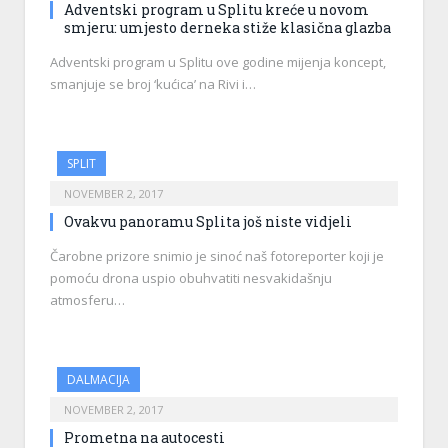
Adventski program u Splitu kreće u novom
smjeru: umjesto derneka stiže klasična glazba
Adventski program u Splitu ove godine mijenja koncept,
smanjuje se broj ‘kućica’ na Rivi i…
SPLIT
NOVEMBER 2, 2017
Ovakvu panoramu Splita još niste vidjeli
Čarobne prizore snimio je sinoć naš fotoreporter koji je
pomoću drona uspio obuhvatiti nesvakidašnju
atmosferu…
DALMACIJA
NOVEMBER 2, 2017
Prometna na autocesti