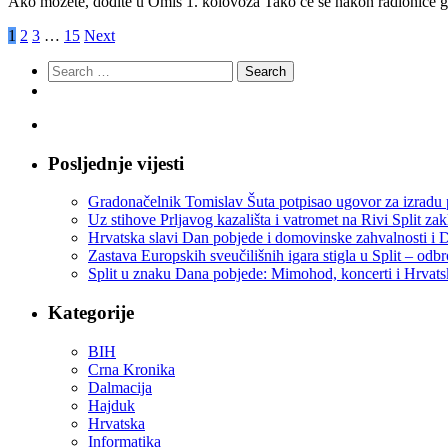
Ako možete, dođite u Omiš 1. kolovoza Tako će se nakon radionice gl
1
2
3
…
15
Next
Search
for:
Posljednje vijesti
Gradonačelnik Tomislav Šuta potpisao ugovor za izradu 
Uz stihove Prljavog kazališta i vatromet na Rivi Split z
Hrvatska slavi Dan pobjede i domovinske zahvalnosti i D
Zastava Europskih sveučilišnih igara stigla u Split – odb
Split u znaku Dana pobjede: Mimohod, koncerti i Hrvats
Kategorije
BIH
Crna Kronika
Dalmacija
Hajduk
Hrvatska
Informatika