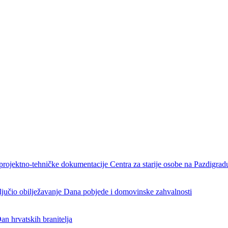
projektno-tehničke dokumentacije Centra za starije osobe na Pazdigrad
aključio obilježavanje Dana pobjede i domovinske zahvalnosti
an hrvatskih branitelja