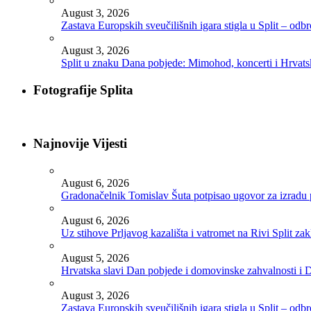
August 3, 2026
Zastava Europskih sveučilišnih igara stigla u Split – odb
August 3, 2026
Split u znaku Dana pobjede: Mimohod, koncerti i Hrvats
Fotografije Splita
Najnovije Vijesti
August 6, 2026
Gradonačelnik Tomislav Šuta potpisao ugovor za izradu 
August 6, 2026
Uz stihove Prljavog kazališta i vatromet na Rivi Split z
August 5, 2026
Hrvatska slavi Dan pobjede i domovinske zahvalnosti i D
August 3, 2026
Zastava Europskih sveučilišnih igara stigla u Split – odb