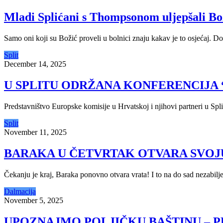
Mladi Splićani s Thompsonom uljepšali Bož
Samo oni koji su Božić proveli u bolnici znaju kakav je to osjećaj. D
Split
December 14, 2025
U SPLITU ODRŽANA KONFERENCIJA 
Predstavništvo Europske komisije u Hrvatskoj i njihovi partneri u Spl
Split
November 11, 2025
BARAKA U ČETVRTAK OTVARA SVOJ
Čekanju je kraj, Baraka ponovno otvara vrata! I to na do sad nezabil
Dalmacija
November 5, 2025
UPOZNAJMO POLJIČKU BAŠTINU – P