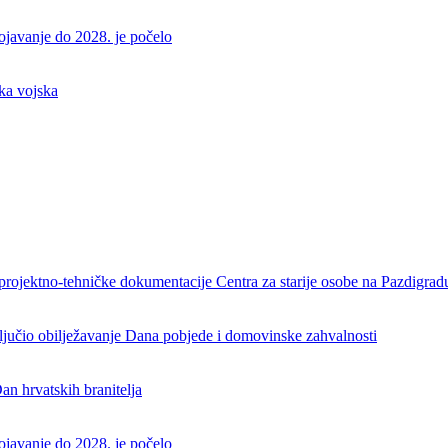
rojavanje do 2028. je počelo
ka vojska
projektno-tehničke dokumentacije Centra za starije osobe na Pazdigrad
aključio obilježavanje Dana pobjede i domovinske zahvalnosti
an hrvatskih branitelja
rojavanje do 2028. je počelo