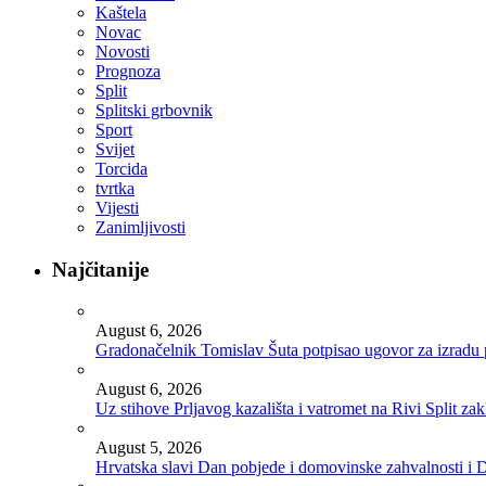
Kaštela
Novac
Novosti
Prognoza
Split
Splitski grbovnik
Sport
Svijet
Torcida
tvrtka
Vijesti
Zanimljivosti
Najčitanije
August 6, 2026
Gradonačelnik Tomislav Šuta potpisao ugovor za izradu 
August 6, 2026
Uz stihove Prljavog kazališta i vatromet na Rivi Split z
August 5, 2026
Hrvatska slavi Dan pobjede i domovinske zahvalnosti i D