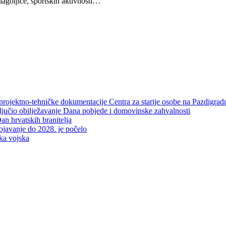
agoljice, sportskih aktivnosti…
projektno-tehničke dokumentacije Centra za starije osobe na Pazdigrad
aključio obilježavanje Dana pobjede i domovinske zahvalnosti
an hrvatskih branitelja
rojavanje do 2028. je počelo
ka vojska