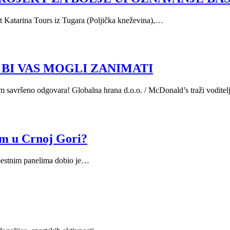
t Katarina Tours iz Tugara (Poljička kneževina),…
BI VAS MOGLI ZANIMATI
vam savršeno odgovara! Globalna hrana d.o.o. / McDonald’s traži vodite
om u Crnoj Gori?
zbestnim panelima dobio je…