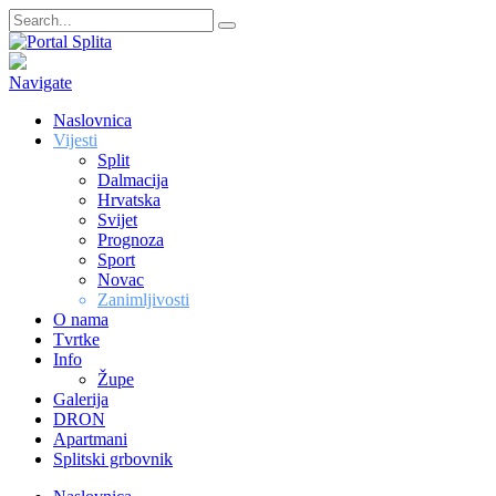
Navigate
Naslovnica
Vijesti
Split
Dalmacija
Hrvatska
Svijet
Prognoza
Sport
Novac
Zanimljivosti
O nama
Tvrtke
Info
Župe
Galerija
DRON
Apartmani
Splitski grbovnik