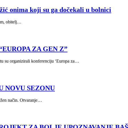
ić onima koji su ga dočekali u bolnici
om, obitelj…
“EUROPA ZA GEN Z”
itu su organizirali konferenciju ‘Europa za…
U NOVU SEZONU
ježen način. Otvaranje…
ROJEKT ZA BOLJE UPOZNAVANJE BAŠ