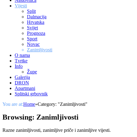
Naslovnica
Vijesti
Split
Dalmacija
Hrvatska
Svijet
Prognoza
Sport
Novac
Zanimljivosti
O nama
Tvrtke
Info
Župe
Galerija
DRON
Apartmani
Splitski grbovnik
You are at:
Home
»
Category: "Zanimljivosti"
Browsing:
Zanimljivosti
Razne zanimljivosti, zanimljive priče i zanimljive vijesti.