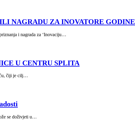
ILI NAGRADU ZA INOVATORE GODINE
priznanja i nagrada za ‘Inovaciju…
ICE U CENTRU SPLITA
, čiji je cilj…
adosti
može se doživjeti u…