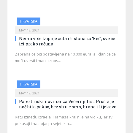
HRVATSKA
MAY 12, 2021
Nema više kupnje auta ili stana za ‘keš’, sve će
ići preko računa
Zabrana će biti postavljena na 10.000 eura, ali članice će
moći uvesti i manji iznos.…
HRVATSKA
MAY 12, 2021
Palestinski novinar za Večernji list: Prošla je
noć bila pakao, bez struje smo, hrane i lijekova
Ratu između Izraela i Hamasa kraj nije na vidiku, jer svi
pokušaji i nastojanja svjetskih…