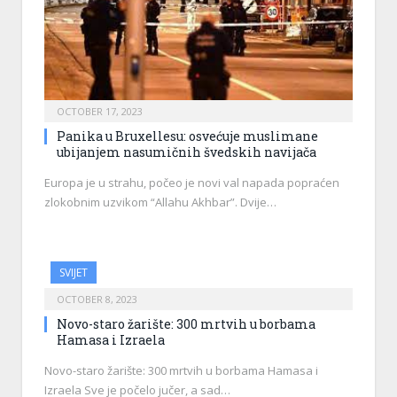
OCTOBER 17, 2023
Panika u Bruxellesu: osvećuje muslimane
ubijanjem nasumičnih švedskih navijača
Europa je u strahu, počeo je novi val napada popraćen
zlokobnim uzvikom “Allahu Akhbar”. Dvije…
SVIJET
OCTOBER 8, 2023
Novo-staro žarište: 300 mrtvih u borbama
Hamasa i Izraela
Novo-staro žarište: 300 mrtvih u borbama Hamasa i
Izraela Sve je počelo jučer, a sad…