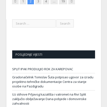
Previous
Next
1
2
3
4
…
19
POSLJEDNJE VIJESTI
SPLIT IPAK PRODULJIO ROK ZA KAREPOVAC
Gradonačelnik Tomislav Šuta potpisao ugovor za izradu
projektno-tehničke dokumentacije Centra za starije
osobe na Pazdigradu
Uz stihove Prljavog kazališta i vatromet na Rivi Split
zaključio obilježavanje Dana pobjede i domovinske
zahvalnosti