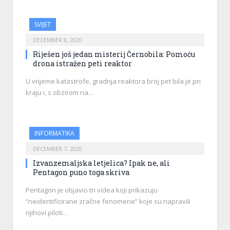
SVIJET
DECEMBER 8, 2020
Riješen još jedan misterij Černobila: Pomoću
drona istražen peti reaktor
U vrijeme katastrofe, gradnja reaktora broj pet bila je pri
kraju i, s obzirom na…
INFORMATIKA
DECEMBER 7, 2020
Izvanzemaljska letjelica? Ipak ne, ali
Pentagon puno toga skriva
Pentagon je objavio tri videa koji prikazuju
“neidentificirane zračne fenomene” koje su napravili
njihovi piloti…