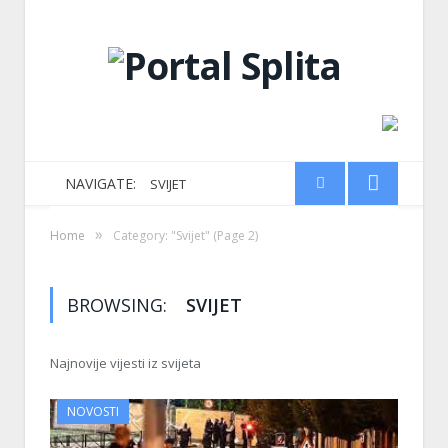
NAVIGATE:
SVIJET
»
Home
Category: "Svijet"
(Page 2)
BROWSING:
SVIJET
Najnovije vijesti iz svijeta
NOVOSTI