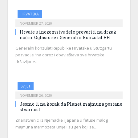
HRVATSKA
NOVEMBER 27, 2020
Hrvate u inozemstvu žele prevariti na drzak
način: Oglasio se i Generalni konzulat RH
Generalni konzulat Republike Hrvatske u Stuttgartu
pozvao je “na oprez i obavještava sve hrvatske
državljane…
SVIJET
NOVEMBER 26, 2020
Jesmo li na korak da Planet majmuna postane
stvarnost
Znanstvenici iz Njemačke i Japana u fetuse malog
majmuna marmozeta unijeli su gen koji se…