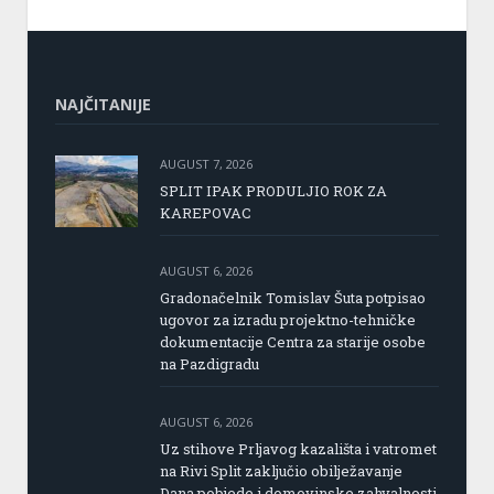
NAJČITANIJE
AUGUST 7, 2026
SPLIT IPAK PRODULJIO ROK ZA
KAREPOVAC
AUGUST 6, 2026
Gradonačelnik Tomislav Šuta potpisao
ugovor za izradu projektno-tehničke
dokumentacije Centra za starije osobe
na Pazdigradu
AUGUST 6, 2026
Uz stihove Prljavog kazališta i vatromet
na Rivi Split zaključio obilježavanje
Dana pobjede i domovinske zahvalnosti