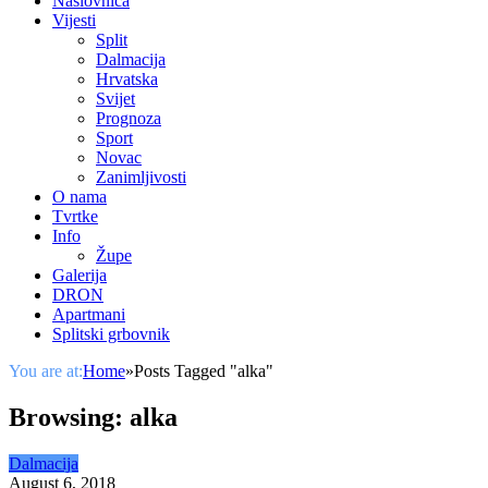
Naslovnica
Vijesti
Split
Dalmacija
Hrvatska
Svijet
Prognoza
Sport
Novac
Zanimljivosti
O nama
Tvrtke
Info
Župe
Galerija
DRON
Apartmani
Splitski grbovnik
You are at:
Home
»
Posts Tagged "alka"
Browsing:
alka
Dalmacija
August 6, 2018