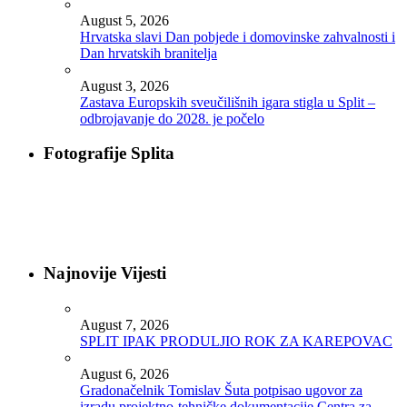
August 5, 2026
Hrvatska slavi Dan pobjede i domovinske zahvalnosti i
Dan hrvatskih branitelja
August 3, 2026
Zastava Europskih sveučilišnih igara stigla u Split –
odbrojavanje do 2028. je počelo
Fotografije Splita
Najnovije Vijesti
August 7, 2026
SPLIT IPAK PRODULJIO ROK ZA KAREPOVAC
August 6, 2026
Gradonačelnik Tomislav Šuta potpisao ugovor za
izradu projektno-tehničke dokumentacije Centra za