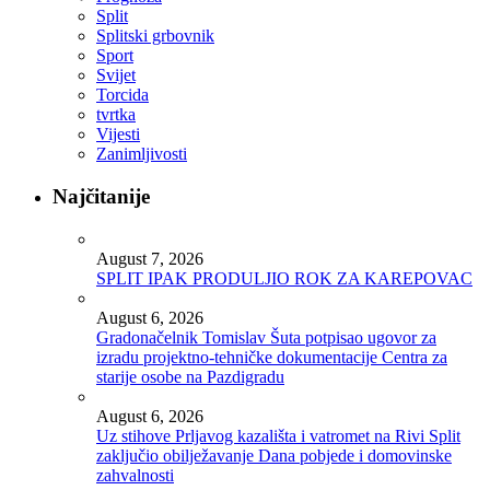
Split
Splitski grbovnik
Sport
Svijet
Torcida
tvrtka
Vijesti
Zanimljivosti
Najčitanije
August 7, 2026
SPLIT IPAK PRODULJIO ROK ZA KAREPOVAC
August 6, 2026
Gradonačelnik Tomislav Šuta potpisao ugovor za
izradu projektno-tehničke dokumentacije Centra za
starije osobe na Pazdigradu
August 6, 2026
Uz stihove Prljavog kazališta i vatromet na Rivi Split
zaključio obilježavanje Dana pobjede i domovinske
zahvalnosti