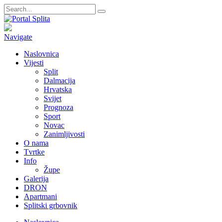
Navigate
Naslovnica
Vijesti
Split
Dalmacija
Hrvatska
Svijet
Prognoza
Sport
Novac
Zanimljivosti
O nama
Tvrtke
Info
Župe
Galerija
DRON
Apartmani
Splitski grbovnik