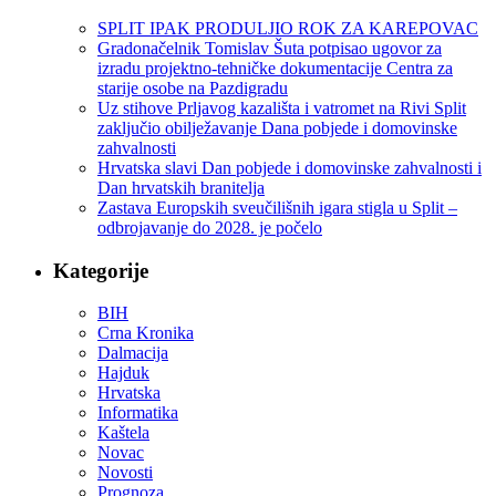
SPLIT IPAK PRODULJIO ROK ZA KAREPOVAC
Gradonačelnik Tomislav Šuta potpisao ugovor za
izradu projektno-tehničke dokumentacije Centra za
starije osobe na Pazdigradu
Uz stihove Prljavog kazališta i vatromet na Rivi Split
zaključio obilježavanje Dana pobjede i domovinske
zahvalnosti
Hrvatska slavi Dan pobjede i domovinske zahvalnosti i
Dan hrvatskih branitelja
Zastava Europskih sveučilišnih igara stigla u Split –
odbrojavanje do 2028. je počelo
Kategorije
BIH
Crna Kronika
Dalmacija
Hajduk
Hrvatska
Informatika
Kaštela
Novac
Novosti
Prognoza