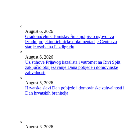
August 6, 2026
Gradonačelnik Tomislav Šuta potpisao ugovor za
izradu projektno-tehničke dokumentacije Centra za
starije osobe na Pazdigradu
August 6, 2026
Uz stihove Prljavog kazališta i vatromet na Rivi Split
zaključio obilježavanje Dana pobjede i domovinske
zahvalnosti
August 5, 2026
Hrvatska slavi Dan pobjede i domovinske zahvalnosti i
Dan hrvatskih branitelja
August 3, 2026