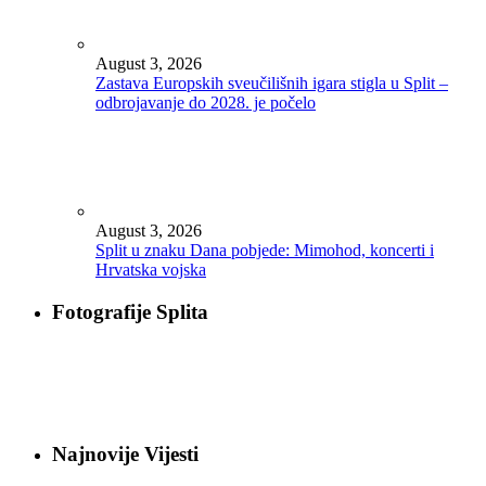
August 3, 2026
Zastava Europskih sveučilišnih igara stigla u Split –
odbrojavanje do 2028. je počelo
August 3, 2026
Split u znaku Dana pobjede: Mimohod, koncerti i
Hrvatska vojska
Fotografije Splita
Najnovije Vijesti