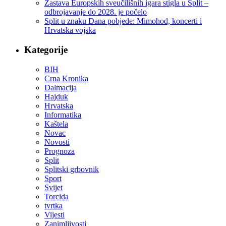
Zastava Europskih sveučilišnih igara stigla u Split –
odbrojavanje do 2028. je počelo
Split u znaku Dana pobjede: Mimohod, koncerti i
Hrvatska vojska
Kategorije
BIH
Crna Kronika
Dalmacija
Hajduk
Hrvatska
Informatika
Kaštela
Novac
Novosti
Prognoza
Split
Splitski grbovnik
Sport
Svijet
Torcida
tvrtka
Vijesti
Zanimljivosti