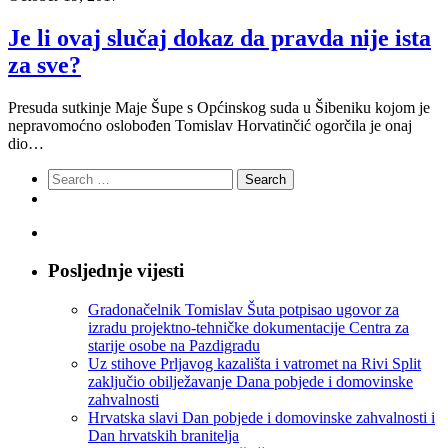
Je li ovaj slučaj dokaz da pravda nije ista
za sve?
Presuda sutkinje Maje Šupe s Općinskog suda u Šibeniku kojom je
nepravomoćno oslobođen Tomislav Horvatinčić ogorčila je onaj
dio…
Search
for:
Posljednje vijesti
Gradonačelnik Tomislav Šuta potpisao ugovor za
izradu projektno-tehničke dokumentacije Centra za
starije osobe na Pazdigradu
Uz stihove Prljavog kazališta i vatromet na Rivi Split
zaključio obilježavanje Dana pobjede i domovinske
zahvalnosti
Hrvatska slavi Dan pobjede i domovinske zahvalnosti i
Dan hrvatskih branitelja