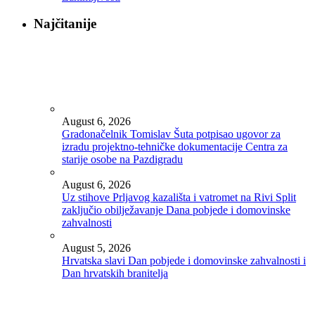
Najčitanije
August 6, 2026
Gradonačelnik Tomislav Šuta potpisao ugovor za
izradu projektno-tehničke dokumentacije Centra za
starije osobe na Pazdigradu
August 6, 2026
Uz stihove Prljavog kazališta i vatromet na Rivi Split
zaključio obilježavanje Dana pobjede i domovinske
zahvalnosti
August 5, 2026
Hrvatska slavi Dan pobjede i domovinske zahvalnosti i
Dan hrvatskih branitelja