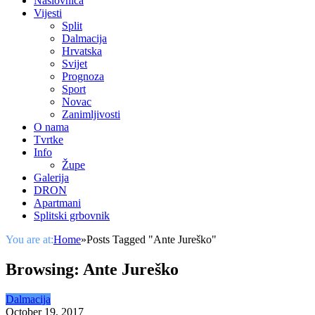
Naslovnica
Vijesti
Split
Dalmacija
Hrvatska
Svijet
Prognoza
Sport
Novac
Zanimljivosti
O nama
Tvrtke
Info
Župe
Galerija
DRON
Apartmani
Splitski grbovnik
You are at:
Home
»
Posts Tagged "Ante Jureško"
Browsing:
Ante Jureško
Dalmacija
October 19, 2017