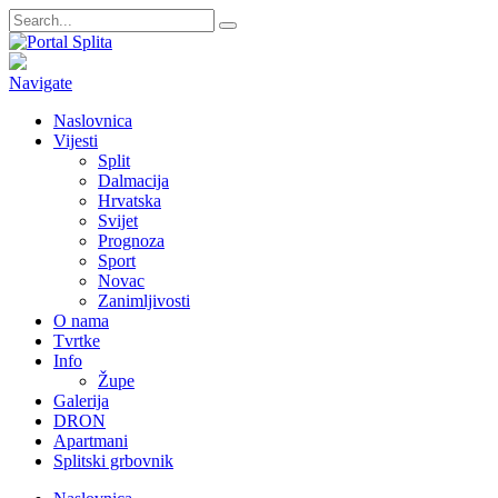
Navigate
Naslovnica
Vijesti
Split
Dalmacija
Hrvatska
Svijet
Prognoza
Sport
Novac
Zanimljivosti
O nama
Tvrtke
Info
Župe
Galerija
DRON
Apartmani
Splitski grbovnik