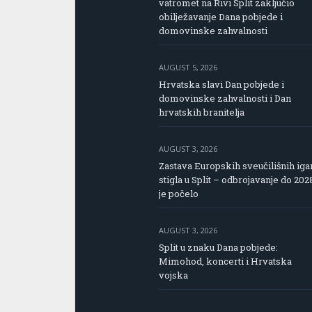
vatromet na Rivi Split zaključio
obilježavanje Dana pobjede i
domovinske zahvalnosti
AUGUST 5, 2026
Hrvatska slavi Dan pobjede i
domovinske zahvalnosti i Dan
hrvatskih branitelja
AUGUST 3, 2026
Zastava Europskih sveučilišnih iga
stigla u Split – odbrojavanje do 202
je počelo
AUGUST 3, 2026
Split u znaku Dana pobjede:
Mimohod, koncerti i Hrvatska
vojska