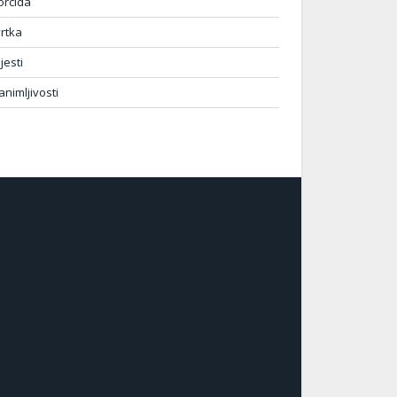
orcida
vrtka
ijesti
animljivosti