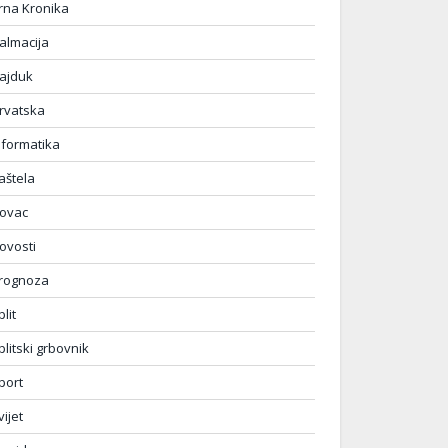
rna Kronika
almacija
ajduk
rvatska
nformatika
aštela
ovac
ovosti
rognoza
plit
plitski grbovnik
port
vijet