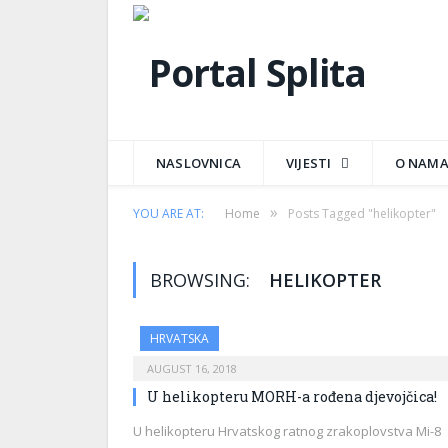
NASLOVNICA
VIJESTI
O NAM
»
YOU ARE AT:
Home
Posts Tagged "helikopter"
BROWSING:
HELIKOPTER
HRVATSKA
AUGUST 16, 2018
U helikopteru MORH-a rođena djevojčica!
U helikopteru Hrvatskog ratnog zrakoplovstva Mi-8