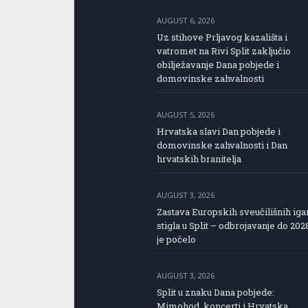
AUGUST 6, 2026
Uz stihove Prljavog kazališta i
vatromet na Rivi Split zaključio
obilježavanje Dana pobjede i
domovinske zahvalnosti
AUGUST 5, 2026
Hrvatska slavi Dan pobjede i
domovinske zahvalnosti i Dan
hrvatskih branitelja
AUGUST 3, 2026
Zastava Europskih sveučilišnih iga
stigla u Split – odbrojavanje do 202
je počelo
AUGUST 3, 2026
Split u znaku Dana pobjede:
Mimohod, koncerti i Hrvatska