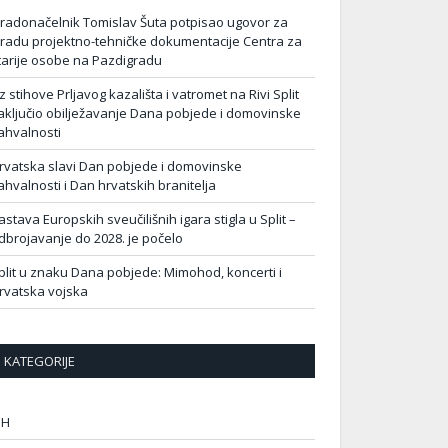
radonačelnik Tomislav Šuta potpisao ugovor za
zradu projektno-tehničke dokumentacije Centra za
tarije osobe na Pazdigradu
z stihove Prljavog kazališta i vatromet na Rivi Split
aključio obilježavanje Dana pobjede i domovinske
ahvalnosti
rvatska slavi Dan pobjede i domovinske
ahvalnosti i Dan hrvatskih branitelja
astava Europskih sveučilišnih igara stigla u Split –
dbrojavanje do 2028. je počelo
plit u znaku Dana pobjede: Mimohod, koncerti i
rvatska vojska
KATEGORIJE
IH