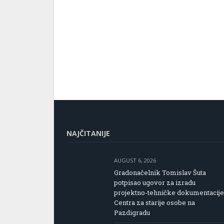
NAJČITANIJE
AUGUST 6, 2026
Gradonačelnik Tomislav Šuta
potpisao ugovor za izradu
projektno-tehničke dokumentacije
Centra za starije osobe na
Pazdigradu