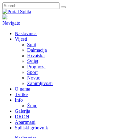
Navigate
Naslovnica
Vijesti
Split
Dalmacija
Hrvatska
Svijet
Prognoza
Sport
Novac
Zanimljivosti
O nama
Tvrtke
Info
Župe
Galerija
DRON
Apartmani
Splitski grbovnik