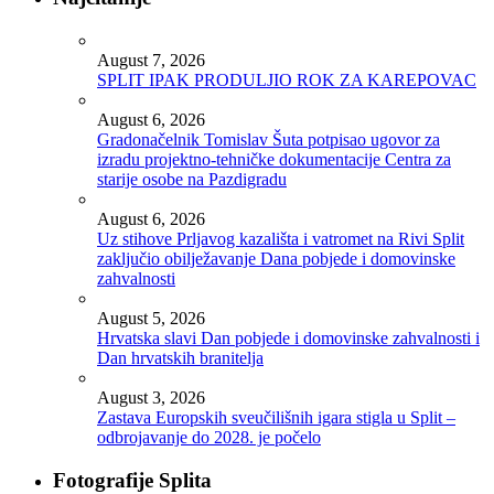
August 7, 2026
SPLIT IPAK PRODULJIO ROK ZA KAREPOVAC
August 6, 2026
Gradonačelnik Tomislav Šuta potpisao ugovor za
izradu projektno-tehničke dokumentacije Centra za
starije osobe na Pazdigradu
August 6, 2026
Uz stihove Prljavog kazališta i vatromet na Rivi Split
zaključio obilježavanje Dana pobjede i domovinske
zahvalnosti
August 5, 2026
Hrvatska slavi Dan pobjede i domovinske zahvalnosti i
Dan hrvatskih branitelja
August 3, 2026
Zastava Europskih sveučilišnih igara stigla u Split –
odbrojavanje do 2028. je počelo
Fotografije Splita