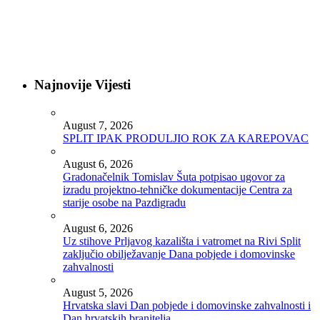
Najnovije Vijesti
August 7, 2026
SPLIT IPAK PRODULJIO ROK ZA KAREPOVAC
August 6, 2026
Gradonačelnik Tomislav Šuta potpisao ugovor za
izradu projektno-tehničke dokumentacije Centra za
starije osobe na Pazdigradu
August 6, 2026
Uz stihove Prljavog kazališta i vatromet na Rivi Split
zaključio obilježavanje Dana pobjede i domovinske
zahvalnosti
August 5, 2026
Hrvatska slavi Dan pobjede i domovinske zahvalnosti i
Dan hrvatskih branitelja