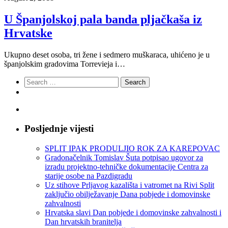
U Španjolskoj pala banda pljačkaša iz
Hrvatske
Ukupno deset osoba, tri žene i sedmero muškaraca, uhićeno je u
španjolskim gradovima Torrevieja i…
Search
for:
Posljednje vijesti
SPLIT IPAK PRODULJIO ROK ZA KAREPOVAC
Gradonačelnik Tomislav Šuta potpisao ugovor za
izradu projektno-tehničke dokumentacije Centra za
starije osobe na Pazdigradu
Uz stihove Prljavog kazališta i vatromet na Rivi Split
zaključio obilježavanje Dana pobjede i domovinske
zahvalnosti
Hrvatska slavi Dan pobjede i domovinske zahvalnosti i
Dan hrvatskih branitelja