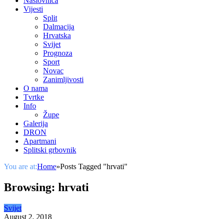
Naslovnica
Vijesti
Split
Dalmacija
Hrvatska
Svijet
Prognoza
Sport
Novac
Zanimljivosti
O nama
Tvrtke
Info
Župe
Galerija
DRON
Apartmani
Splitski grbovnik
You are at:
Home
»
Posts Tagged "hrvati"
Browsing:
hrvati
Svijet
August 2, 2018