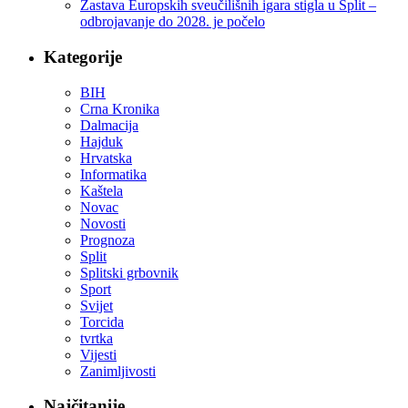
Zastava Europskih sveučilišnih igara stigla u Split –
odbrojavanje do 2028. je počelo
Kategorije
BIH
Crna Kronika
Dalmacija
Hajduk
Hrvatska
Informatika
Kaštela
Novac
Novosti
Prognoza
Split
Splitski grbovnik
Sport
Svijet
Torcida
tvrtka
Vijesti
Zanimljivosti
Najčitanije