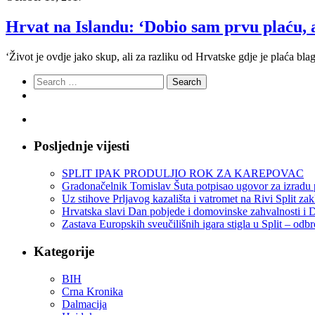
Hrvat na Islandu: ‘Dobio sam prvu plaću, 
‘Život je ovdje jako skup, ali za razliku od Hrvatske gdje je plaća b
Search
for:
Posljednje vijesti
SPLIT IPAK PRODULJIO ROK ZA KAREPOVAC
Gradonačelnik Tomislav Šuta potpisao ugovor za izradu 
Uz stihove Prljavog kazališta i vatromet na Rivi Split z
Hrvatska slavi Dan pobjede i domovinske zahvalnosti i D
Zastava Europskih sveučilišnih igara stigla u Split – odb
Kategorije
BIH
Crna Kronika
Dalmacija