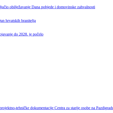
aključio obilježavanje Dana pobjede i domovinske zahvalnosti
an hrvatskih branitelja
rojavanje do 2028. je počelo
projektno-tehničke dokumentacije Centra za starije osobe na Pazdigrad