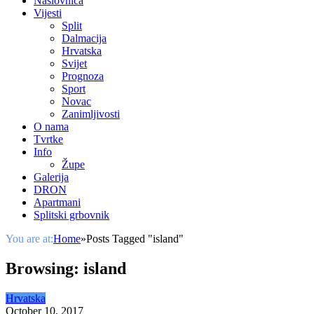
Naslovnica
Vijesti
Split
Dalmacija
Hrvatska
Svijet
Prognoza
Sport
Novac
Zanimljivosti
O nama
Tvrtke
Info
Župe
Galerija
DRON
Apartmani
Splitski grbovnik
You are at:
Home
»
Posts Tagged "island"
Browsing:
island
Hrvatska
October 10, 2017