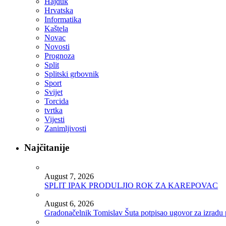
Hajduk
Hrvatska
Informatika
Kaštela
Novac
Novosti
Prognoza
Split
Splitski grbovnik
Sport
Svijet
Torcida
tvrtka
Vijesti
Zanimljivosti
Najčitanije
August 7, 2026
SPLIT IPAK PRODULJIO ROK ZA KAREPOVAC
August 6, 2026
Gradonačelnik Tomislav Šuta potpisao ugovor za izradu 