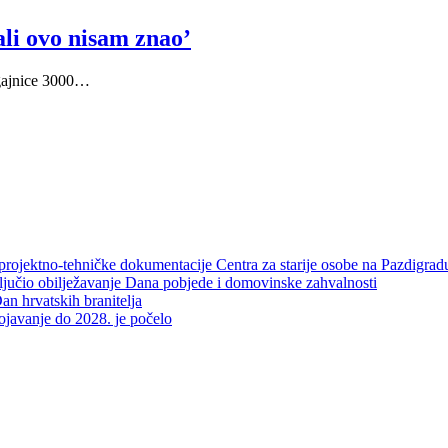
ali ovo nisam znao’
lagajnice 3000…
projektno-tehničke dokumentacije Centra za starije osobe na Pazdigrad
aključio obilježavanje Dana pobjede i domovinske zahvalnosti
an hrvatskih branitelja
rojavanje do 2028. je počelo