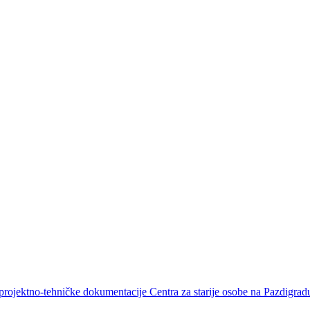
projektno-tehničke dokumentacije Centra za starije osobe na Pazdigrad