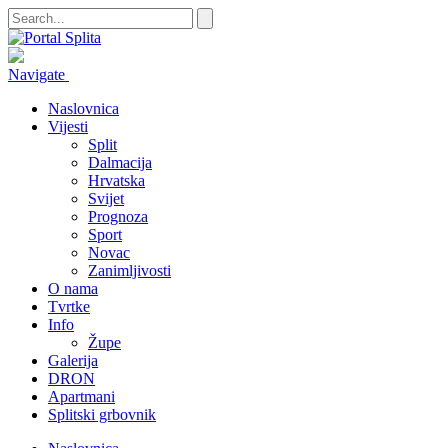
Navigate
Naslovnica
Vijesti
Split
Dalmacija
Hrvatska
Svijet
Prognoza
Sport
Novac
Zanimljivosti
O nama
Tvrtke
Info
Župe
Galerija
DRON
Apartmani
Splitski grbovnik