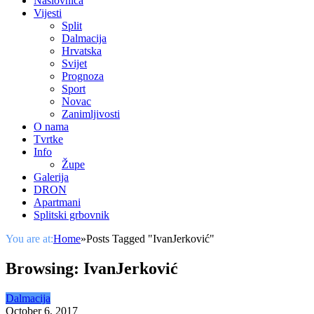
Naslovnica
Vijesti
Split
Dalmacija
Hrvatska
Svijet
Prognoza
Sport
Novac
Zanimljivosti
O nama
Tvrtke
Info
Župe
Galerija
DRON
Apartmani
Splitski grbovnik
You are at:
Home
»
Posts Tagged "IvanJerković"
Browsing:
IvanJerković
Dalmacija
October 6, 2017