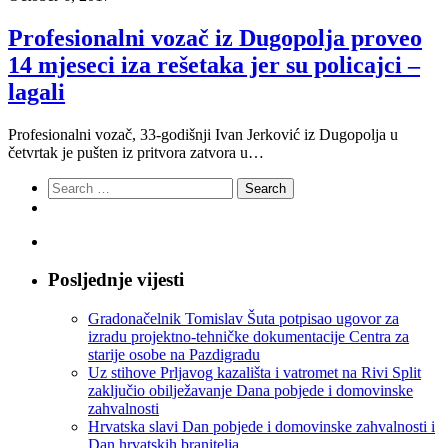
Profesionalni vozač iz Dugopolja proveo
14 mjeseci iza rešetaka jer su policajci –
lagali
Profesionalni vozač, 33-godišnji Ivan Jerković iz Dugopolja u
četvrtak je pušten iz pritvora zatvora u…
Search
for:
Posljednje vijesti
Gradonačelnik Tomislav Šuta potpisao ugovor za
izradu projektno-tehničke dokumentacije Centra za
starije osobe na Pazdigradu
Uz stihove Prljavog kazališta i vatromet na Rivi Split
zaključio obilježavanje Dana pobjede i domovinske
zahvalnosti
Hrvatska slavi Dan pobjede i domovinske zahvalnosti i
Dan hrvatskih branitelja