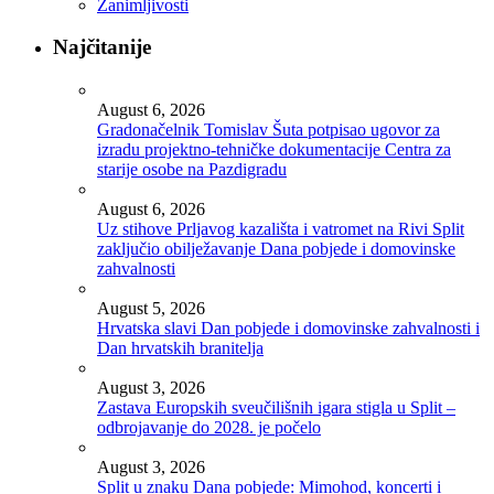
Zanimljivosti
Najčitanije
August 6, 2026
Gradonačelnik Tomislav Šuta potpisao ugovor za
izradu projektno-tehničke dokumentacije Centra za
starije osobe na Pazdigradu
August 6, 2026
Uz stihove Prljavog kazališta i vatromet na Rivi Split
zaključio obilježavanje Dana pobjede i domovinske
zahvalnosti
August 5, 2026
Hrvatska slavi Dan pobjede i domovinske zahvalnosti i
Dan hrvatskih branitelja
August 3, 2026
Zastava Europskih sveučilišnih igara stigla u Split –
odbrojavanje do 2028. je počelo
August 3, 2026
Split u znaku Dana pobjede: Mimohod, koncerti i