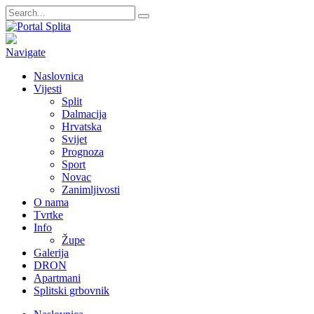
Navigate
Naslovnica
Vijesti
Split
Dalmacija
Hrvatska
Svijet
Prognoza
Sport
Novac
Zanimljivosti
O nama
Tvrtke
Info
Župe
Galerija
DRON
Apartmani
Splitski grbovnik