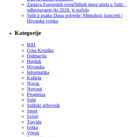
Zastava Europskih sveučilišnih igara stigla u Split –
odbrojavanje do 2028. je počelo
Split u znaku Dana pobjede: Mimohod, koncerti i
Hrvatska vojska
Kategorije
BIH
Crna Kronika
Dalmacija
Hajduk
Hrvatska
Informatika
Kaštela
Novac
Novosti
Prognoza
Split
Splitski grbovnik
Sport
Svijet
Torcida
tvrtka
Vijesti