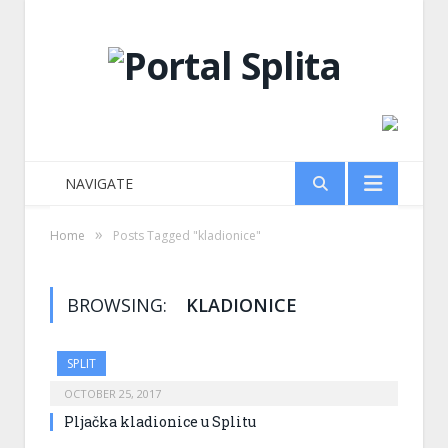
NAVIGATE
»
Home
Posts Tagged "kladionice"
BROWSING:
KLADIONICE
SPLIT
OCTOBER 25, 2017
Pljačka kladionice u Splitu