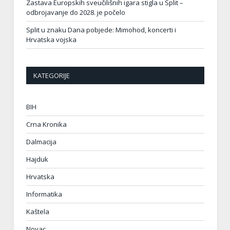
Zastava Europskih sveučilišnih igara stigla u Split –
odbrojavanje do 2028. je počelo
Split u znaku Dana pobjede: Mimohod, koncerti i
Hrvatska vojska
KATEGORIJE
BIH
Crna Kronika
Dalmacija
Hajduk
Hrvatska
Informatika
Kaštela
Novac