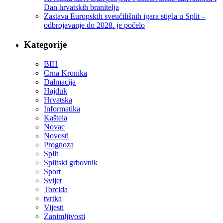
Dan hrvatskih branitelja
Zastava Europskih sveučilišnih igara stigla u Split –
odbrojavanje do 2028. je počelo
Kategorije
BIH
Crna Kronika
Dalmacija
Hajduk
Hrvatska
Informatika
Kaštela
Novac
Novosti
Prognoza
Split
Splitski grbovnik
Sport
Svijet
Torcida
tvrtka
Vijesti
Zanimljivosti