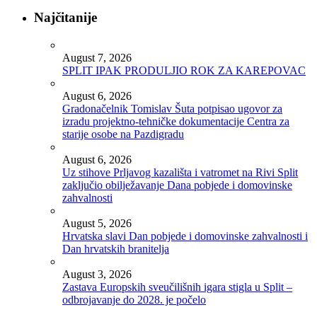
Najčitanije
August 7, 2026
SPLIT IPAK PRODULJIO ROK ZA KAREPOVAC
August 6, 2026
Gradonačelnik Tomislav Šuta potpisao ugovor za
izradu projektno-tehničke dokumentacije Centra za
starije osobe na Pazdigradu
August 6, 2026
Uz stihove Prljavog kazališta i vatromet na Rivi Split
zaključio obilježavanje Dana pobjede i domovinske
zahvalnosti
August 5, 2026
Hrvatska slavi Dan pobjede i domovinske zahvalnosti i
Dan hrvatskih branitelja
August 3, 2026
Zastava Europskih sveučilišnih igara stigla u Split –
odbrojavanje do 2028. je počelo