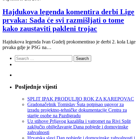
Hajdukova legenda komentira derbi Lige
prvaka: Sada će svi razmišljati o tome
kako zaustaviti pakleni trojac
Hajdukova legenda Ivan Gudelj prokomentirao je derbi 2. kola Lige
prvaka gdje je PSG na…
Search
for:
Posljednje vijesti
SPLIT IPAK PRODULJIO ROK ZA KAREPOVAC
Gradonačelnik Tomislav Šuta potpisao ugovor za
izradu projektno-tehničke dokumentacije Centra za
starije osobe na Pazdigradu
Uz stihove Prljavog kazališta i vatromet na Rivi Split
zaključio obilježavanje Dana pobjede i domovinske
zahvalnosti
Hrvatska slavi Dan pobjede i domovinske zahvalnosti i