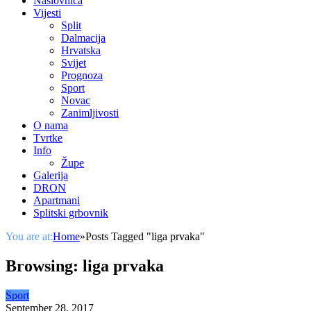
Naslovnica
Vijesti
Split
Dalmacija
Hrvatska
Svijet
Prognoza
Sport
Novac
Zanimljivosti
O nama
Tvrtke
Info
Župe
Galerija
DRON
Apartmani
Splitski grbovnik
You are at:
Home
»
Posts Tagged "liga prvaka"
Browsing:
liga prvaka
Sport
September 28, 2017