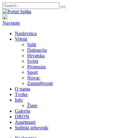
Navigate
Naslovnica
Vijesti
Split
Dalmacija
Hrvatska
Svijet
Prognoza
Sport
Novac
Zanimljivosti
O nama
Tvrtke
Info
Župe
Galerija
DRON
Apartmani
Splitski grbovnik