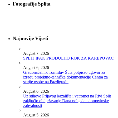
Fotografije Splita
Najnovije Vijesti
August 7, 2026
SPLIT IPAK PRODULJIO ROK ZA KAREPOVAC
August 6, 2026
Gradonačelnik Tomislav Šuta potpisao ugovor za
izradu projektno-tehničke dokumentacije Centra za
starije osobe na Pazdigradu
August 6, 2026
Uz stihove Prljavog kazališta i vatromet na Rivi Split
zaključio obilježavanje Dana pobjede i domovinske
zahvalnosti
August 5, 2026