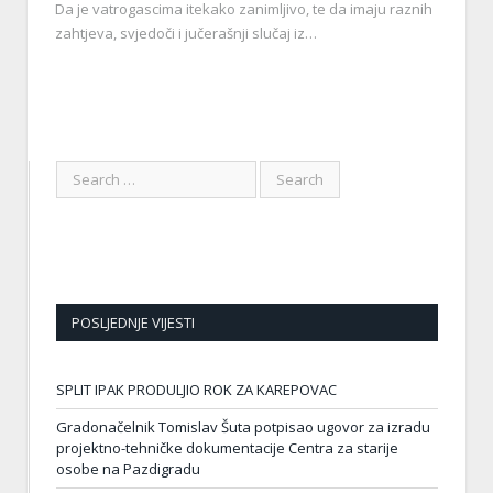
Da je vatrogascima itekako zanimljivo, te da imaju raznih
zahtjeva, svjedoči i jučerašnji slučaj iz…
POSLJEDNJE VIJESTI
SPLIT IPAK PRODULJIO ROK ZA KAREPOVAC
Gradonačelnik Tomislav Šuta potpisao ugovor za izradu
projektno-tehničke dokumentacije Centra za starije
osobe na Pazdigradu