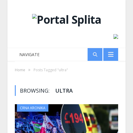
NAVIGATE
»
Home
Posts Tagged "ultra"
BROWSING:
ULTRA
CRNA KRONIKA