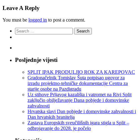
Leave A Reply
You must be
logged in
to post a comment.
Search
for:
Posljednje vijesti
SPLIT IPAK PRODULJIO ROK ZA KAREPOVAC
Gradonačelnik Tomislav Šuta potpisao ugovor za
izradu projektno-tehničke dokumentacije Centra za
starije osobe na Pazdigradu
Uz stihove Prljavog kazališta i vatromet na Rivi Split
zaključio obilježavanje Dana pobjede i domovinske
zahvalnosti
Hrvatska slavi Dan pobjede i domovinske zahvalnosti i
Dan hrvatskih branitelja
Zastava Europskih sveučilišnih igara stigla u Split –
odbrojavanje do 2028. je počelo