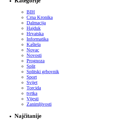
Kategorije
BIH
Crna Kronika
Dalmacija
Hajduk
Hrvatska
Informatika
Kaštela
Novac
Novosti
Prognoza
Split
Splitski grbovnik
Sport
Svijet
Torcida
tvrtka
Vijesti
Zanimljivosti
Najčitanije