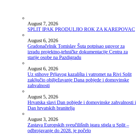
August 7, 2026
SPLIT IPAK PRODULJIO ROK ZA KAREPOVAC
August 6, 2026
Gradonačelnik Tomislav Šuta potpisao ugovor za
izradu projektno-tehničke dokumentacije Centra za
starije osobe na Pazdigradu
August 6, 2026
Uz stihove Prljavog kazališta i vatromet na Rivi Split
zaključio obilježavanje Dana pobjede i domovinske
zahvalnosti
August 5, 2026
Hrvatska slavi Dan pobjede i domovinske zahvalnosti i
Dan hrvatskih branitelja
August 3, 2026
Zastava Europskih sveučilišnih igara stigla u Split –
odbrojavanje do 2028. je počelo