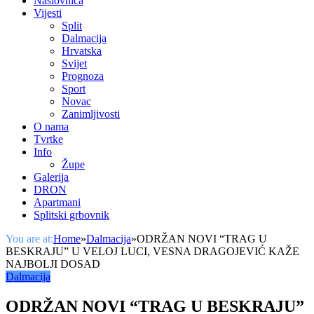
Naslovnica
Vijesti
Split
Dalmacija
Hrvatska
Svijet
Prognoza
Sport
Novac
Zanimljivosti
O nama
Tvrtke
Info
Župe
Galerija
DRON
Apartmani
Splitski grbovnik
You are at:
Home
»
Dalmacija
»
ODRŽAN NOVI “TRAG U
BESKRAJU” U VELOJ LUCI, VESNA DRAGOJEVIĆ KAŽE
NAJBOLJI DOSAD
Dalmacija
ODRŽAN NOVI “TRAG U BESKRAJU”