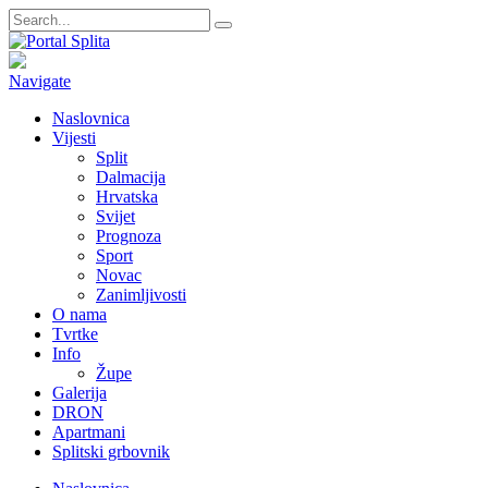
Navigate
Naslovnica
Vijesti
Split
Dalmacija
Hrvatska
Svijet
Prognoza
Sport
Novac
Zanimljivosti
O nama
Tvrtke
Info
Župe
Galerija
DRON
Apartmani
Splitski grbovnik