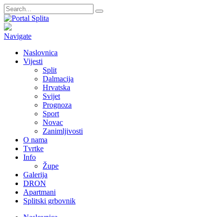
Navigate
Naslovnica
Vijesti
Split
Dalmacija
Hrvatska
Svijet
Prognoza
Sport
Novac
Zanimljivosti
O nama
Tvrtke
Info
Župe
Galerija
DRON
Apartmani
Splitski grbovnik