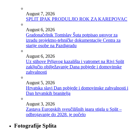
August 7, 2026
SPLIT IPAK PRODULJIO ROK ZA KAREPOVAC
August 6, 2026
Gradonačelnik Tomislav Šuta potpisao ugovor za
izradu projektno-tehničke dokumentacije Centra za
starije osobe na Pazdigradu
August 6, 2026
Uz stihove Prljavog kazališta i vatromet na Rivi Split
zaključio obilježavanje Dana pobjede i domovinske
zahvalnosti
August 5, 2026
Hrvatska slavi Dan pobjede i domovinske zahvalnosti i
Dan hrvatskih branitelja
August 3, 2026
Zastava Europskih sveučilišnih igara stigla u Split –
odbrojavanje do 2028. je počelo
Fotografije Splita