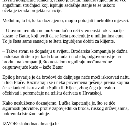
angažirani stručnjaci koji ispituju sadašnje stanje te se uskoro
očekuje izrada projekta sanacije.
Međutim, to bi, kako doznajemo, moglo potrajati i nekoliko mjeseci.
– U ovom trenutku ne možemo točno reći vremenski rok sanacije –
kazao je Batur, koji tvrdi da se šteta procjenjuje u milijunima eura.
To je šteta same sanacije te šteta izgubljene dobiti za klijente.
– Takve stvari se događaju u svijetu. Brodarska kompanija je dužna
nadoknaditi štetu jer kada brod udari u obalu, odgovornost je na
brodu i na kompaniji, što uostalom reguliraju međunarodne
osiguravajuće kuće – kaže Batur.
Epilog havarije je da brodovi do daljnjega neće moći iskrcavati naftu
u luci Ploče. Razmatraju se i neka privremena rješenja prema kojima
će se tankeri iskrcavati u Splitu ili Rijeci, zbog čega je realno
očekivati i poremećaje na tržištu derivata u Hrvatskoj.
Kako neslužbeno doznajemo, Lučka kapetanija je, što se tiče
sigurnosti plovidbe, protiv zapovjednika broda, ruskog državljanina,
pokrenula istražne radnje.
IZVOR: slobodnadalmacija.hr