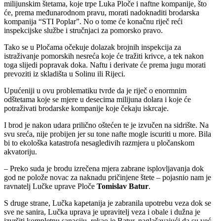
milijunskim štetama, koje trpe Luka Ploče i naftne kompanije, što
će, prema međunarodnom pravu, morati nadoknaditi brodarska
kompanija “STI Poplar”. No o tome će konačnu riječ reći
inspekcijske službe i stručnjaci za pomorsko pravo.
Tako se u Pločama očekuje dolazak brojnih inspekcija za
istraživanje pomorskih nesreća koje će tražiti krivce, a tek nakon
toga slijedi popravak doka. Naftu i derivate će prema jugu morati
prevoziti iz skladišta u Solinu ili Rijeci.
Upućeniji u ovu problematiku tvrde da je riječ o enormnim
odštetama koje se mjere u desecima milijuna dolara i koje će
potraživati brodarske kompanije koje čekaju iskrcaje.
I brod je nakon udara prilično oštećen te je izvučen na sidrište. Na
svu sreća, nije probijen jer su tone nafte mogle iscuriti u more. Bila
bi to ekološka katastrofa nesagledivih razmjera u pločanskom
akvatoriju.
– Preko suda je brodu izrečena mjera zabrane isplovljavanja dok
god ne polože novac za naknadu pričinjene štete – pojasnio nam je
ravnatelj Lučke uprave Ploče
Tomislav Batur
.
S druge strane, Lučka kapetanija je zabranila upotrebu veza dok se
sve ne sanira, Lučka uprava je upravitelj veza i obale i dužna je
izvršiti kompletnu sanaciju, rekao je Batur, naglašavajući da su već