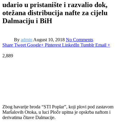
udario u pristanište i razvalio dok,
otežana distribucija nafte za cijelu
Dalmaciju i BiH
By
admin
August 10, 2018
No Comments
Share
Tweet
Google+
Pinterest
LinkedIn
Tumblr
Email
+
2,889
Zbog havarije broda “STI Poplar”, koji plovi pod zastavom
Maršalovih Otoka, u luci Ploče upitna je opskrba naftom i
derivatima čitave Dalmacije.