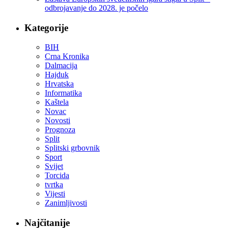
odbrojavanje do 2028. je počelo
Kategorije
BIH
Crna Kronika
Dalmacija
Hajduk
Hrvatska
Informatika
Kaštela
Novac
Novosti
Prognoza
Split
Splitski grbovnik
Sport
Svijet
Torcida
tvrtka
Vijesti
Zanimljivosti
Najčitanije