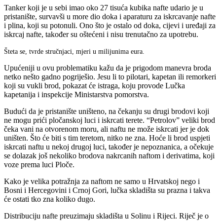
Tanker koji je u sebi imao oko 27 tisuća kubika nafte udario je u
pristanište, survavši u more dio doka i aparaturu za iskrcavanje nafte
i plina, koji su potonuli. Ono što je ostalo od doka, cijevi i uređaji za
iskrcaj nafte, također su oštećeni i nisu trenutačno za upotrebu.
Šteta se, tvrde stručnjaci, mjeri u milijunima eura.
Upućeniji u ovu problematiku kažu da je prigodom manevra broda
netko nešto gadno pogriješio. Jesu li to pilotari, kapetan ili remorkeri
koji su vukli brod, pokazat će istraga, koju provode Lučka
kapetanija i inspekcije Ministarstva pomorstva.
Budući da je pristanište uništeno, na čekanju su drugi brodovi koji
ne mogu prići pločanskoj luci i iskrcati terete. “Petrolov” veliki brod
čeka vani na otvorenom moru, ali naftu ne može iskrcati jer je dok
uništen. Što će biti s tim teretom, nitko ne zna. Hoće li brod uspjeti
iskrcati naftu u nekoj drugoj luci, također je nepoznanica, a očekuje
se dolazak još nekoliko brodova nakrcanih naftom i derivatima, koji
voze prema luci Ploče.
Kako je velika potražnja za naftom ne samo u Hrvatskoj nego i
Bosni i Hercegovini i Crnoj Gori, lučka skladišta su prazna i takva
će ostati tko zna koliko dugo.
Distribuciju nafte preuzimaju skladišta u Solinu i Rijeci. Riječ je o