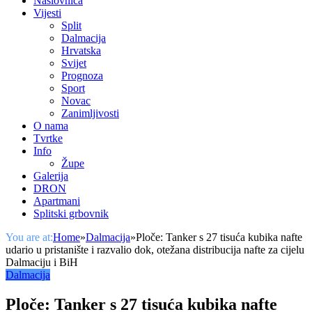
Naslovnica
Vijesti
Split
Dalmacija
Hrvatska
Svijet
Prognoza
Sport
Novac
Zanimljivosti
O nama
Tvrtke
Info
Župe
Galerija
DRON
Apartmani
Splitski grbovnik
You are at:
Home
»
Dalmacija
»
Ploče: Tanker s 27 tisuća kubika nafte
udario u pristanište i razvalio dok, otežana distribucija nafte za cijelu
Dalmaciju i BiH
Dalmacija
Ploče: Tanker s 27 tisuća kubika nafte