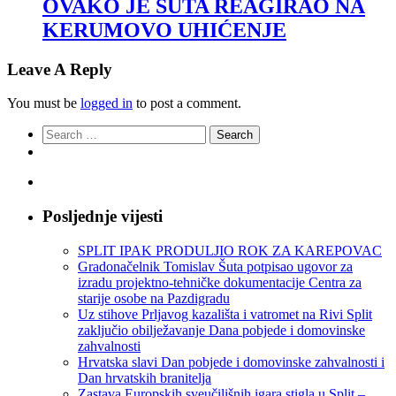
OVAKO JE ŠUTA REAGIRAO NA
KERUMOVO UHIĆENJE
Leave A Reply
You must be
logged in
to post a comment.
Search
for:
Posljednje vijesti
SPLIT IPAK PRODULJIO ROK ZA KAREPOVAC
Gradonačelnik Tomislav Šuta potpisao ugovor za
izradu projektno-tehničke dokumentacije Centra za
starije osobe na Pazdigradu
Uz stihove Prljavog kazališta i vatromet na Rivi Split
zaključio obilježavanje Dana pobjede i domovinske
zahvalnosti
Hrvatska slavi Dan pobjede i domovinske zahvalnosti i
Dan hrvatskih branitelja
Zastava Europskih sveučilišnih igara stigla u Split –