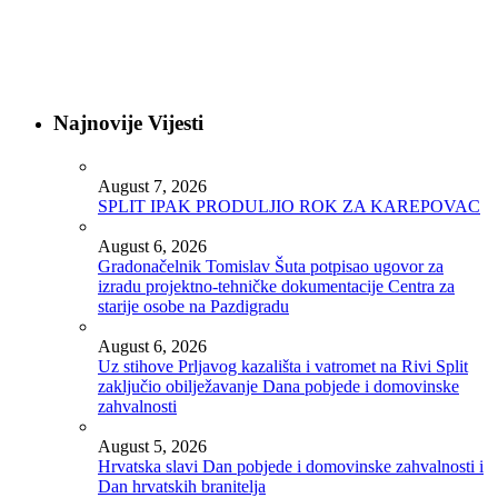
Najnovije Vijesti
August 7, 2026
SPLIT IPAK PRODULJIO ROK ZA KAREPOVAC
August 6, 2026
Gradonačelnik Tomislav Šuta potpisao ugovor za
izradu projektno-tehničke dokumentacije Centra za
starije osobe na Pazdigradu
August 6, 2026
Uz stihove Prljavog kazališta i vatromet na Rivi Split
zaključio obilježavanje Dana pobjede i domovinske
zahvalnosti
August 5, 2026
Hrvatska slavi Dan pobjede i domovinske zahvalnosti i
Dan hrvatskih branitelja