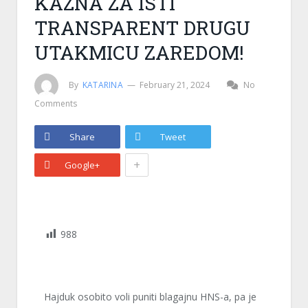
KAZNA ZA ISTI
TRANSPARENT DRUGU
UTAKMICU ZAREDOM!
By
KATARINA
February 21, 2024
No
Comments
Share
Tweet
+
Google+
988
Hajduk osobito voli puniti blagajnu HNS-a, pa je