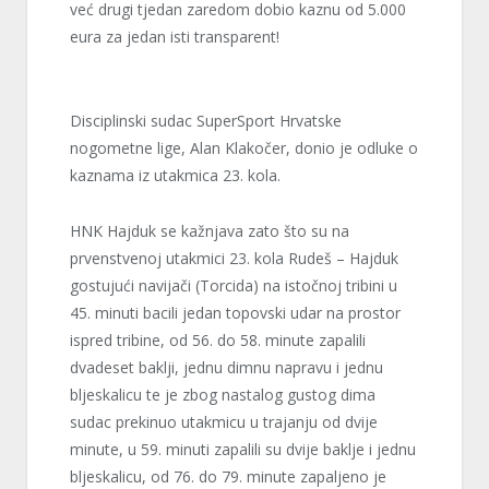
već drugi tjedan zaredom dobio kaznu od 5.000
eura za jedan isti transparent!
Disciplinski sudac SuperSport Hrvatske
nogometne lige, Alan Klakočer, donio je odluke o
kaznama iz utakmica 23. kola.
HNK Hajduk se kažnjava zato što su na
prvenstvenoj utakmici 23. kola Rudeš – Hajduk
gostujući navijači (Torcida) na istočnoj tribini u
45. minuti bacili jedan topovski udar na prostor
ispred tribine, od 56. do 58. minute zapalili
dvadeset baklji, jednu dimnu napravu i jednu
bljeskalicu te je zbog nastalog gustog dima
sudac prekinuo utakmicu u trajanju od dvije
minute, u 59. minuti zapalili su dvije baklje i jednu
bljeskalicu, od 76. do 79. minute zapaljeno je