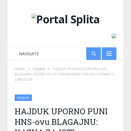
NAVIGATE
»
»
Home
Hajduk
HAJDUK UPORNO PUNI HNS-ovu
BLAGAJNU: KAZNA ZA ISTI TRANSPARENT DRUGU UTAKMICU
ZAREDOM!
HAJDUK
HAJDUK UPORNO PUNI
HNS-ovu BLAGAJNU: