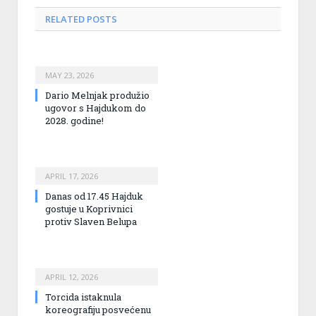
RELATED
POSTS
MAY 23, 2026
Dario Melnjak produžio
ugovor s Hajdukom do
2028. godine!
APRIL 17, 2026
Danas od 17.45 Hajduk
gostuje u Koprivnici
protiv Slaven Belupa
APRIL 12, 2026
Torcida istaknula
koreografiju posvećenu