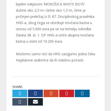
bijelim natpisom ‘MOKOŠICA WHITE BOYS’
dužine oko 2,5 m i širine oko 1,5 m, čime je
počinjen prekršaj iz čl. 87. Disciplinskog pravilnika
HNS-a, zbog čega se utvrđuje novčana kazna u
iznosu od 5.000 eura pa se na temelju odredbe
članka 38. st. 1. DP HNS-a izriče ukupna novčana
kazna u visini od 10.200 eura.
Možemo samo reći da HNS zasigurno jedva čeka
Hajdukove utakmice da ih izdašno počasti.
SHARE.
Twitter
Facebook
Google+
Pinterest
LinkedIn
Tumblr
Email