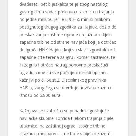
dvadeset i pet bljeskalica te je zbog nastalog
gustog dima sudac prekinuo utakmicu u trajanju
od jedne minute, jer je u 90+8. minuti prilikom
postignutog drugog zgoditka za Hajduk, došlo do
preskakivanja zaštitne ograde na južnom dijelu
zapadne tribine od strane navijača koji je dotrčao
do igrača HNK Hajduk koji su slavili zgoditak kod
zapadne crte terena za igru i korner zastavice, te
ih zagrlio i otrčao natrag ponovno preskačući
ogradu, čime su sve počinjeni neredi opisani i
kažnjivi po čl. 66.st.2. Disciplinskog pravilnika
HNS-a, zbog čega se utvrđuje novčana kazna u
iznosu od 5.800 eura.
Kažnjava se i zato što su pripadnici gostujuće
navijačke skupine Torcida tijekom trajanja cijele
utakmice, na zaštitnoj ogradi istočne tribine
istaknuli transparent crne boje s bijelim križem i