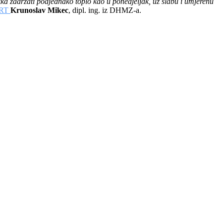
rtka zadržati podjednako toplo kao u ponedjeljak, uz slabu i umjerenu
RT
Krunoslav Mikec
, dipl. ing. iz DHMZ-a.