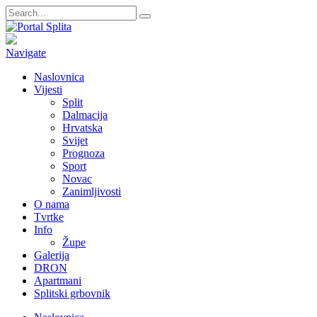
Navigate
Naslovnica
Vijesti
Split
Dalmacija
Hrvatska
Svijet
Prognoza
Sport
Novac
Zanimljivosti
O nama
Tvrtke
Info
Župe
Galerija
DRON
Apartmani
Splitski grbovnik