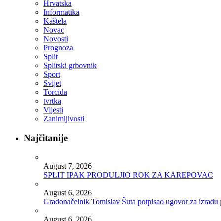
Hrvatska
Informatika
Kaštela
Novac
Novosti
Prognoza
Split
Splitski grbovnik
Sport
Svijet
Torcida
tvrtka
Vijesti
Zanimljivosti
Najčitanije
August 7, 2026
SPLIT IPAK PRODULJIO ROK ZA KAREPOVAC
August 6, 2026
Gradonačelnik Tomislav Šuta potpisao ugovor za izradu 
August 6, 2026