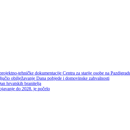
projektno-tehničke dokumentacije Centra za starije osobe na Pazdigrad
aključio obilježavanje Dana pobjede i domovinske zahvalnosti
an hrvatskih branitelja
rojavanje do 2028. je počelo