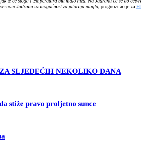
ljak te će stoga i temperatura biti malo niža. Na Jadranu će se do četv
sjevernom Jadranu uz mogućnost za jutarnju maglu
, prognozirao je za
H
ZA SLJEDEĆIH NEKOLIKO DANA
da stiže pravo proljetno sunce
na