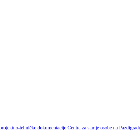
projektno-tehničke dokumentacije Centra za starije osobe na Pazdigrad