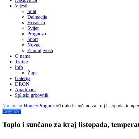
Naslovnica
Vijesti
Split
Dalmacija
Hrvatska
Svijet
Prognoza
Sport
Novac
Zanimljivosti
O nama
Tvrtke
Info
Župe
Galerija
DRON
Apartmani
Splitski grbovnik
You are at:
Home
»
Prognoza
»
Toplo i sunčano za kraj listopada, tempe
Prognoza
Toplo i sunčano za kraj listopada, tempera