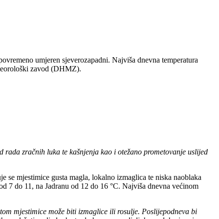
nu povremeno umjeren sjeverozapadni. Najviša dnevna temperatura
eteorološki zavod (DHMZ).
d rada zračnih luka te kašnjenja kao i otežano prometovanje uslijed
je se mjestimice gusta magla, lokalno izmaglica te niska naoblaka
će od 7 do 11, na Jadranu od 12 do 16 °C. Najviša dnevna većinom
om mjestimice može biti izmaglice ili rosulje. Poslijepodneva bi