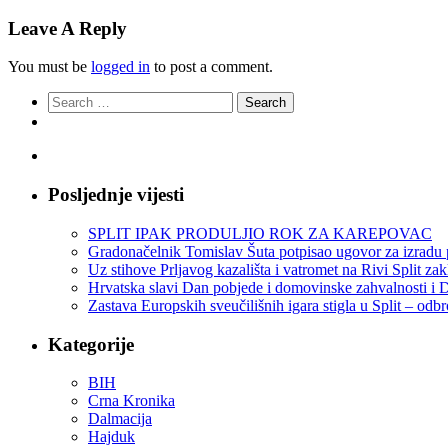
Leave A Reply
You must be
logged in
to post a comment.
Search
for:
Posljednje vijesti
SPLIT IPAK PRODULJIO ROK ZA KAREPOVAC
Gradonačelnik Tomislav Šuta potpisao ugovor za izradu 
Uz stihove Prljavog kazališta i vatromet na Rivi Split z
Hrvatska slavi Dan pobjede i domovinske zahvalnosti i D
Zastava Europskih sveučilišnih igara stigla u Split – odb
Kategorije
BIH
Crna Kronika
Dalmacija
Hajduk