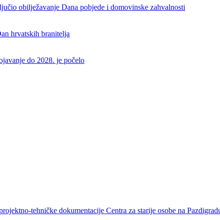
aključio obilježavanje Dana pobjede i domovinske zahvalnosti
an hrvatskih branitelja
rojavanje do 2028. je počelo
projektno-tehničke dokumentacije Centra za starije osobe na Pazdigrad