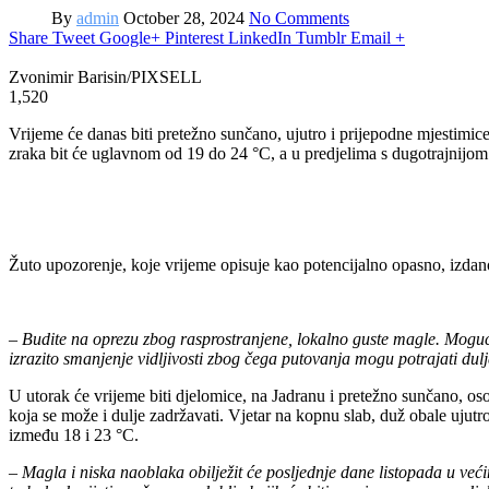
By
admin
October 28, 2024
No Comments
Share
Tweet
Google+
Pinterest
LinkedIn
Tumblr
Email
+
Zvonimir Barisin/PIXSELL
1,520
Vrijeme će danas biti pretežno sunčano, ujutro i prijepodne mjestimi
zraka bit će uglavnom od 19 do 24 °C, a u predjelima s dugotrajni
Žuto upozorenje, koje vrijeme opisuje kao potencijalno opasno, izdan
–
Budite na oprezu zbog rasprostranjene, lokalno guste magle. Moguć j
izrazito smanjenje vidljivosti zbog čega putovanja mogu potrajati dul
U utorak će vrijeme biti djelomice, na Jadranu i pretežno sunčano, os
koja se može i dulje zadržavati. Vjetar na kopnu slab, duž obale uju
između 18 i 23 °C.
–
Magla i niska naoblaka obilježit će posljednje dane listopada u već