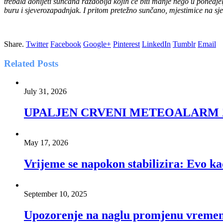
trebala donijeti sunčana razdoblja kojih će biti manje nego u ponedje
buru i sjeverozapadnjak. I pritom pretežno sunčano, mjestimice na 
Share.
Twitter
Facebook
Google+
Pinterest
LinkedIn
Tumblr
Email
Related
Posts
July 31, 2026
UPALJEN CRVENI METEOALARM 
May 17, 2026
Vrijeme se napokon stabilizira: Evo ka
September 10, 2025
Upozorenje na naglu promjenu vreme