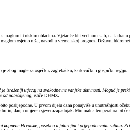
ce s maglom ili niskim oblacima. Vjetar će biti većinom slab, na Jadra
jom maglom osjetno niža, navodi u vremenskoj prognozi Državni hidrom
o je zbog magle za osječku, zagrebačku, karlovačku i gospićku regiju.
e izraženiji utjecaj na svakodnevne vanjske aktivnosti. Moguć je preki
je od uobičajenog
, ističe DHMZ.
obito poslijepodne. U prvom dijelu dana ponajviše u unutrašnjosti očeku
tro burin, danju umjeren sjeverozapadnjak. Minimalna temperatura bit 
ini kopnene Hrvatske, posebno u jutarnjim i prijepodnevnim satima. Prit