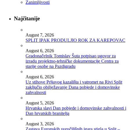
Zanimljivosti
Najčitanije
August 7, 2026
SPLIT IPAK PRODULJIO ROK ZA KAREPOVAC
August 6, 2026
Gradonačelnik Tomislav Šuta potpisao ugovor za
izradu projektno-tehničke dokumentacije Centra za
starije osobe na Pazdigradu
August 6, 2026
Uz stihove Prljavog kazališta i vatromet na Rivi Split
zaključio obilježavanje Dana pobjede i domovinske
zahvalnosti
August 5, 2026
Hrvatska slavi Dan pobjede i domovinske zahvalnosti i
Dan hrvatskih branitelja
August 3, 2026
Zastava Europskih sveučilišnih igara stigla u Split –