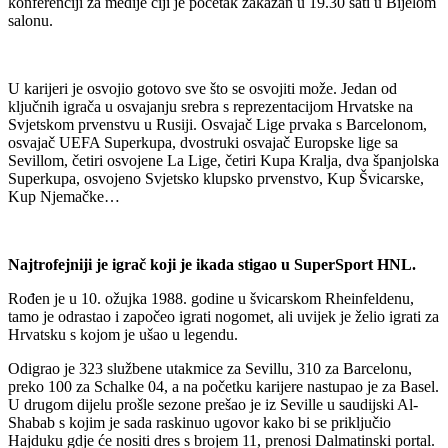
konferenciji za medije čiji je početak zakazan u 19.30 sati u Bijelom
salonu.
U karijeri je osvojio gotovo sve što se osvojiti može. Jedan od
ključnih igrača u osvajanju srebra s reprezentacijom Hrvatske na
Svjetskom prvenstvu u Rusiji. Osvajač Lige prvaka s Barcelonom,
osvajač UEFA Superkupa, dvostruki osvajač Europske lige sa
Sevillom, četiri osvojene La Lige, četiri Kupa Kralja, dva španjolska
Superkupa, osvojeno Svjetsko klupsko prvenstvo, Kup Švicarske,
Kup Njemačke…
Najtrofejniji je igrač koji je ikada stigao u SuperSport HNL.
Rođen je u 10. ožujka 1988. godine u švicarskom Rheinfeldenu,
tamo je odrastao i započeo igrati nogomet, ali uvijek je želio igrati za
Hrvatsku s kojom je ušao u legendu.
Odigrao je 323 službene utakmice za Sevillu, 310 za Barcelonu,
preko 100 za Schalke 04, a na početku karijere nastupao je za Basel.
U drugom dijelu prošle sezone prešao je iz Seville u saudijski Al-
Shabab s kojim je sada raskinuo ugovor kako bi se priključio
Hajduku gdje će nositi dres s brojem 11, prenosi Dalmatinski portal.