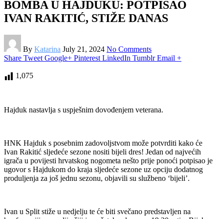
BOMBA U HAJDUKU: POTPISAO
IVAN RAKITIĆ, STIŽE DANAS
By
Katarina
July 21, 2024
No Comments
Share
Tweet
Google+
Pinterest
LinkedIn
Tumblr
Email
+
1,075
Hajduk nastavlja s uspješnim dovođenjem veterana.
HNK Hajduk s posebnim zadovoljstvom može potvrditi kako će
Ivan Rakitić sljedeće sezone nositi bijeli dres! Jedan od najvećih
igrača u povijesti hrvatskog nogometa nešto prije ponoći potpisao je
ugovor s Hajdukom do kraja sljedeće sezone uz opciju dodatnog
produljenja za još jednu sezonu, objavili su službeno ‘bijeli’.
Ivan u Split stiže u nedjelju te će biti svečano predstavljen na