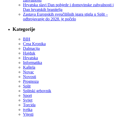
zahvalnosti
Hrvatska slavi Dan pobjede i domovinske zahvalnosti i
Dan hrvatskih branitelja
Zastava Europskih sveučilišnih igara stigla u Split –
odbrojavanje do 2028. je počelo
Kategorije
BIH
Crna Kronika
Dalmacija
Hajduk
Hrvatska
Informatika
Kaštela
Novac
Novosti
Prognoza
Split
Splitski grbovnik
Sport
Svijet
Torcida
tvrtka
Vijesti