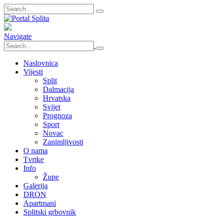
Navigate
Naslovnica
Vijesti
Split
Dalmacija
Hrvatska
Svijet
Prognoza
Sport
Novac
Zanimljivosti
O nama
Tvrtke
Info
Župe
Galerija
DRON
Apartmani
Splitski grbovnik