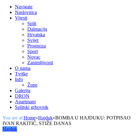
Navigate
Naslovnica
Vijesti
Split
Dalmacija
Hrvatska
Svijet
Prognoza
Sport
Novac
Zanimljivosti
O nama
Tvrtke
Info
Župe
Galerija
DRON
Apartmani
Splitski grbovnik
You are at:
Home
»
Hajduk
»
BOMBA U HAJDUKU: POTPISAO
IVAN RAKITIĆ, STIŽE DANAS
Hajduk