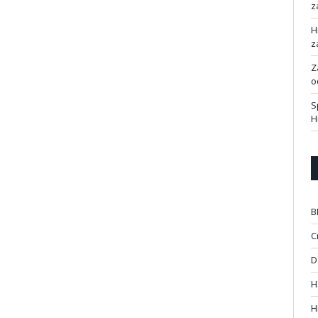
z
H
z
Z
o
S
H
B
C
D
H
H