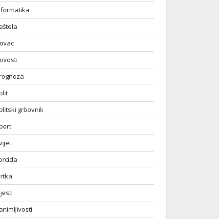
nformatika
aštela
ovac
ovosti
rognoza
plit
plitski grbovnik
port
vijet
orcida
vrtka
ijesti
animljivosti