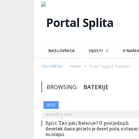
NASLOVNICA
VIJESTI
O NAM
»
YOU ARE AT:
Home
Posts Tagged "baterije"
BROWSING:
BATERIJE
SPLIT
AUGUST 6, 2018
Split: Tko pali Baterije? U posljednjih
desetak dana gorjelo je deset puta, a stanar
su očajni