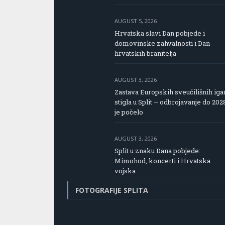
AUGUST 5, 2026
Hrvatska slavi Dan pobjede i
domovinske zahvalnosti i Dan
hrvatskih branitelja
AUGUST 3, 2026
Zastava Europskih sveučilišnih iga
stigla u Split – odbrojavanje do 202
je počelo
AUGUST 3, 2026
Split u znaku Dana pobjede:
Mimohod, koncerti i Hrvatska
vojska
FOTOGRAFIJE SPLITA