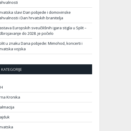
ahvalnosti
rvatska slavi Dan pobjede i domovinske
ahvalnosti i Dan hrvatskih branitelja
astava Europskih sveučilišnih igara stigla u Split –
dbrojavanje do 2028. je počelo
plit u znaku Dana pobjede: Mimohod, koncerti i
rvatska vojska
KATEGORIJE
IH
rna Kronika
almacija
ajduk
rvatska