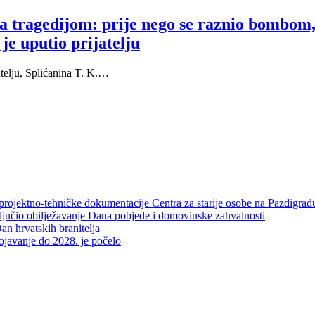
tragedijom: prije nego se raznio bombom, S
 je uputio prijatelju
atelju, Splićanina T. K.…
projektno-tehničke dokumentacije Centra za starije osobe na Pazdigrad
aključio obilježavanje Dana pobjede i domovinske zahvalnosti
an hrvatskih branitelja
rojavanje do 2028. je počelo