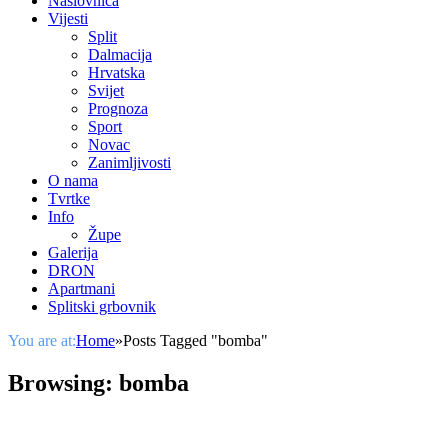
Naslovnica
Vijesti
Split
Dalmacija
Hrvatska
Svijet
Prognoza
Sport
Novac
Zanimljivosti
O nama
Tvrtke
Info
Župe
Galerija
DRON
Apartmani
Splitski grbovnik
You are at:
Home
»
Posts Tagged "bomba"
Browsing:
bomba