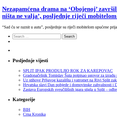
Nezapamćena drama na ‘Obojenoj’ završila 
ništa ne valja’, posljednje riječi mobitelom
“Sad ću se raznit u autu”, posljednje su riječi mobitelom upućene prij
Search
for:
Posljednje vijesti
SPLIT IPAK PRODULJIO ROK ZA KAREPOVAC
Gradonačelnik Tomislav Šuta potpisao ugovor za izradu 
Uz stihove Prljavog kazališta i vatromet na Rivi Split z
Hrvatska slavi Dan pobjede i domovinske zahvalnosti i D
Zastava Europskih sveučilišnih igara stigla u Split – odb
Kategorije
BIH
Crna Kronika