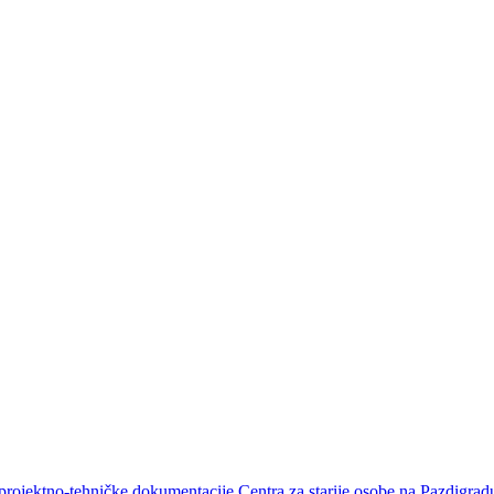
projektno-tehničke dokumentacije Centra za starije osobe na Pazdigrad