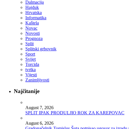
Dalmacija
Hajduk
Hrvatska
Informatika
Kaštela
Novac
Novosti
Prognoza
Split
Splitski grbovnik
Sport
Svijet
Torcida
tvrtka
Vijesti
Zanimljivosti
Najčitanije
August 7, 2026
SPLIT IPAK PRODULJIO ROK ZA KAREPOVAC
August 6, 2026
Gradonačelnik Tomislav Šuta potpisao ugovor za izradu 