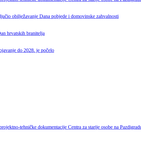
aključio obilježavanje Dana pobjede i domovinske zahvalnosti
an hrvatskih branitelja
rojavanje do 2028. je počelo
projektno-tehničke dokumentacije Centra za starije osobe na Pazdigrad