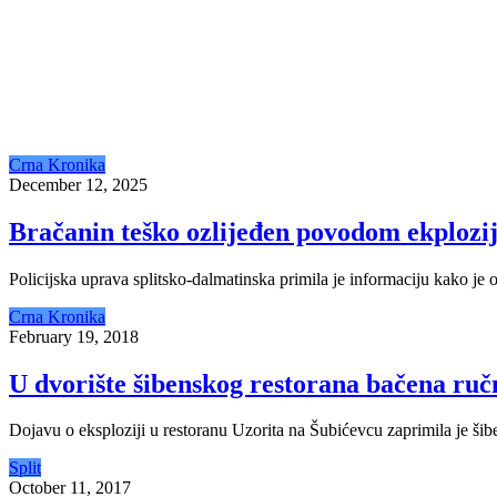
Crna Kronika
December 12, 2025
Bračanin teško ozlijeđen povodom ekplozi
Policijska uprava splitsko-dalmatinska primila je informaciju kako je
Crna Kronika
February 19, 2018
U dvorište šibenskog restorana bačena ru
Dojavu o eksploziji u restoranu Uzorita na Šubićevcu zaprimila je šib
Split
October 11, 2017