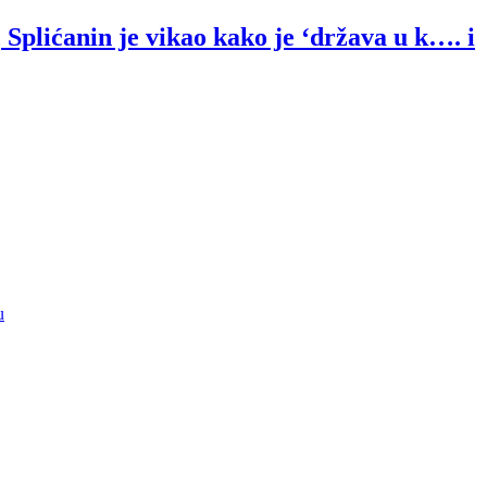
plićanin je vikao kako je ‘država u k…. i
u