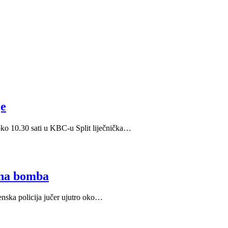
je
 oko 10.30 sati u KBC-u Split liječnička…
čna bomba
enska policija jučer ujutro oko…