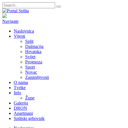
Navigate
Naslovnica
Vijesti
Split
Dalmacija
Hrvatska
Svijet
Prognoza
Sport
Novac
Zanimljivosti
O nama
Tvrtke
Info
Župe
Galerija
DRON
Apartmani
Splitski grbovnik