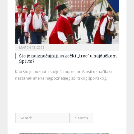
MARCH 13, 2025
Što je najznačajniji uskočki „trag“ u hajdučkom
Splitu?
Kao što je poznato stoljeća burne prošlosti označila su i
nastanak imena najpoznatijeg splitskog športskog…