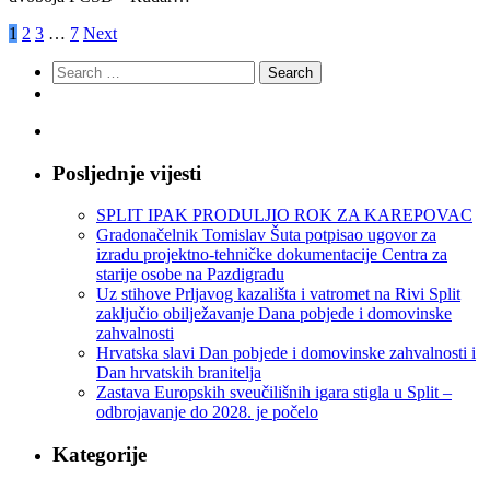
1
2
3
…
7
Next
Search
for:
Posljednje vijesti
SPLIT IPAK PRODULJIO ROK ZA KAREPOVAC
Gradonačelnik Tomislav Šuta potpisao ugovor za
izradu projektno-tehničke dokumentacije Centra za
starije osobe na Pazdigradu
Uz stihove Prljavog kazališta i vatromet na Rivi Split
zaključio obilježavanje Dana pobjede i domovinske
zahvalnosti
Hrvatska slavi Dan pobjede i domovinske zahvalnosti i
Dan hrvatskih branitelja
Zastava Europskih sveučilišnih igara stigla u Split –
odbrojavanje do 2028. je počelo
Kategorije