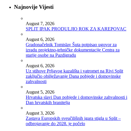
Najnovije Vijesti
August 7, 2026
SPLIT IPAK PRODULJIO ROK ZA KAREPOVAC
August 6, 2026
Gradonačelnik Tomislav Šuta potpisao ugovor za
izradu projektno-tehničke dokumentacije Centra za
starije osobe na Pazdigradu
August 6, 2026
Uz stihove Prljavog kazališta i vatromet na Rivi Split
zaključio obilježavanje Dana pobjede i domovinske
zahvalnosti
August 5, 2026
Hrvatska slavi Dan pobjede i domovinske zahvalnosti i
Dan hrvatskih branitelja
August 3, 2026
Zastava Europskih sveučilišnih igara stigla u Split –
odbrojavanje do 2028. je počelo