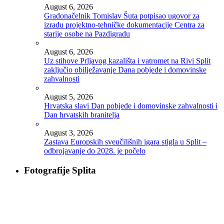
August 6, 2026
Gradonačelnik Tomislav Šuta potpisao ugovor za
izradu projektno-tehničke dokumentacije Centra za
starije osobe na Pazdigradu
August 6, 2026
Uz stihove Prljavog kazališta i vatromet na Rivi Split
zaključio obilježavanje Dana pobjede i domovinske
zahvalnosti
August 5, 2026
Hrvatska slavi Dan pobjede i domovinske zahvalnosti i
Dan hrvatskih branitelja
August 3, 2026
Zastava Europskih sveučilišnih igara stigla u Split –
odbrojavanje do 2028. je počelo
Fotografije Splita