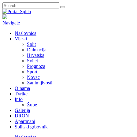
Navigate
Naslovnica
Vijesti
Split
Dalmacija
Hrvatska
Svijet
Prognoza
Sport
Novac
Zanimljivosti
O nama
Tvrtke
Info
Župe
Galerija
DRON
Apartmani
Splitski grbovnik