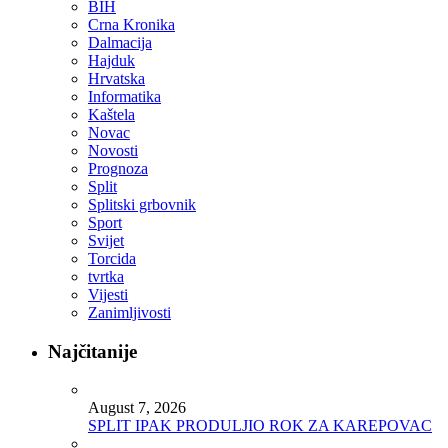
BIH
Crna Kronika
Dalmacija
Hajduk
Hrvatska
Informatika
Kaštela
Novac
Novosti
Prognoza
Split
Splitski grbovnik
Sport
Svijet
Torcida
tvrtka
Vijesti
Zanimljivosti
Najčitanije
August 7, 2026
SPLIT IPAK PRODULJIO ROK ZA KAREPOVAC