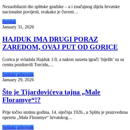
Nezaobilazni dio splitske gradske – a i značajnog dijela hrvatske
nacionalne povijesti, svakako je čuveni…
Hajduk
January 31, 2026
HAJDUK IMA DRUGI PORAZ
ZAREDOM, OVAJ PUT OD GORICE
Gorica je svladala Hajduk 1:0, a nakon susreta igrači ‘bijelih’ su sa
centra pozdravili Torcidu,…
Splitski grbovnik
January 29, 2026
Što je Tijardovićeva tajna „Male
Floramye“!?
Prije točno stotinu godina, 14. siječnja 1926., u Splitu je praizvedena
opereta „Mala Floramye“ hrvatskog…
Splitski grbovnik