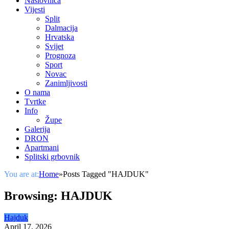
Naslovnica
Vijesti
Split
Dalmacija
Hrvatska
Svijet
Prognoza
Sport
Novac
Zanimljivosti
O nama
Tvrtke
Info
Župe
Galerija
DRON
Apartmani
Splitski grbovnik
You are at:
Home
»
Posts Tagged "HAJDUK"
Browsing:
HAJDUK
Hajduk
April 17, 2026