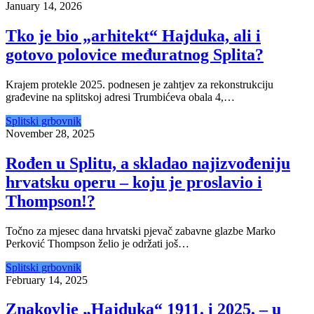
January 14, 2026
Tko je bio „arhitekt“ Hajduka, ali i
gotovo polovice međuratnog Splita?
Krajem protekle 2025. podnesen je zahtjev za rekonstrukciju
građevine na splitskoj adresi Trumbićeva obala 4,…
Splitski grbovnik
November 28, 2025
Rođen u Splitu, a skladao najizvođeniju
hrvatsku operu – koju je proslavio i
Thompson!?
Točno za mjesec dana hrvatski pjevač zabavne glazbe Marko
Perković Thompson želio je održati još…
Splitski grbovnik
February 14, 2025
Znakovlje „Hajduka“ 1911. i 2025. – u