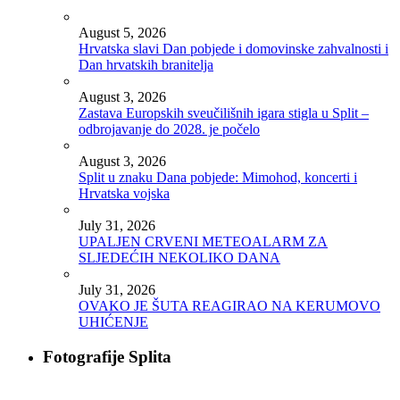
August 5, 2026
Hrvatska slavi Dan pobjede i domovinske zahvalnosti i
Dan hrvatskih branitelja
August 3, 2026
Zastava Europskih sveučilišnih igara stigla u Split –
odbrojavanje do 2028. je počelo
August 3, 2026
Split u znaku Dana pobjede: Mimohod, koncerti i
Hrvatska vojska
July 31, 2026
UPALJEN CRVENI METEOALARM ZA
SLJEDEĆIH NEKOLIKO DANA
July 31, 2026
OVAKO JE ŠUTA REAGIRAO NA KERUMOVO
UHIĆENJE
Fotografije Splita