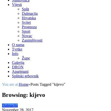
Naslovnica
Vijesti
Split
Dalmacija
Hrvatska
Svijet
Prognoza
Sport
Novac
Zanimljivosti
O nama
Tvrtke
Info
Župe
Galerija
DRON
Apartmani
Splitski grbovnik
You are at:
Home
»
Posts Tagged "kijevo"
Browsing:
kijevo
Dalmacija
November 28, 2017