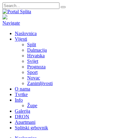
Navigate
Naslovnica
Vijesti
Split
Dalmacija
Hrvatska
Svijet
Prognoza
Sport
Novac
Zanimljivosti
O nama
Tvrtke
Info
Župe
Galerija
DRON
Apartmani
Splitski grbovnik