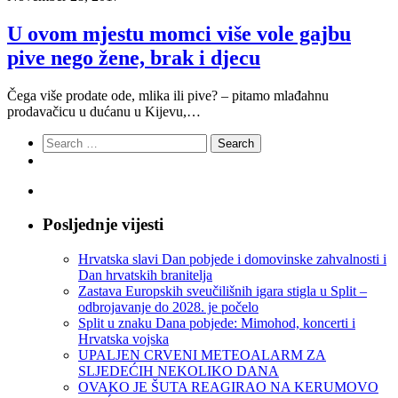
U ovom mjestu momci više vole gajbu
pive nego žene, brak i djecu
Čega više prodate ode, mlika ili pive? – pitamo mlađahnu
prodavačicu u dućanu u Kijevu,…
Search
for:
Posljednje vijesti
Hrvatska slavi Dan pobjede i domovinske zahvalnosti i
Dan hrvatskih branitelja
Zastava Europskih sveučilišnih igara stigla u Split –
odbrojavanje do 2028. je počelo
Split u znaku Dana pobjede: Mimohod, koncerti i
Hrvatska vojska
UPALJEN CRVENI METEOALARM ZA
SLJEDEĆIH NEKOLIKO DANA
OVAKO JE ŠUTA REAGIRAO NA KERUMOVO