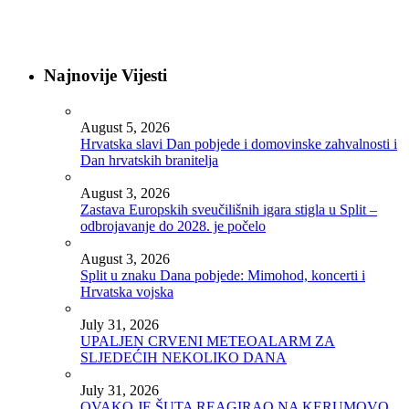
Najnovije Vijesti
August 5, 2026
Hrvatska slavi Dan pobjede i domovinske zahvalnosti i
Dan hrvatskih branitelja
August 3, 2026
Zastava Europskih sveučilišnih igara stigla u Split –
odbrojavanje do 2028. je počelo
August 3, 2026
Split u znaku Dana pobjede: Mimohod, koncerti i
Hrvatska vojska
July 31, 2026
UPALJEN CRVENI METEOALARM ZA
SLJEDEĆIH NEKOLIKO DANA
July 31, 2026
OVAKO JE ŠUTA REAGIRAO NA KERUMOVO