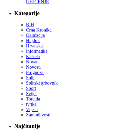
UHIĆENJE
Kategorije
BIH
Crna Kronika
Dalmacija
Hajduk
Hrvatska
Informatika
Kaštela
Novac
Novosti
Prognoza
Split
Splitski grbovnik
Sport
Svijet
Torcida
tvrtka
Vijesti
Zanimljivosti
Najčitanije