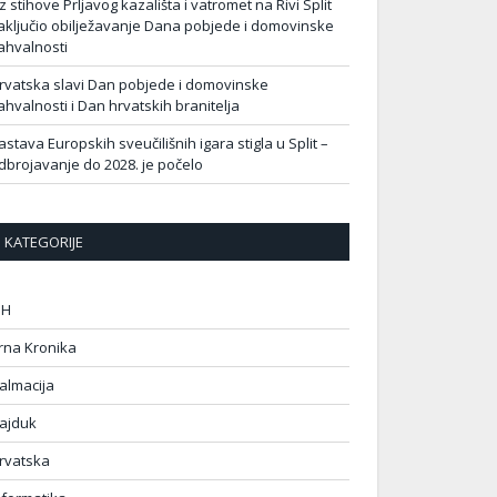
z stihove Prljavog kazališta i vatromet na Rivi Split
aključio obilježavanje Dana pobjede i domovinske
ahvalnosti
rvatska slavi Dan pobjede i domovinske
ahvalnosti i Dan hrvatskih branitelja
astava Europskih sveučilišnih igara stigla u Split –
dbrojavanje do 2028. je počelo
KATEGORIJE
IH
rna Kronika
almacija
ajduk
rvatska