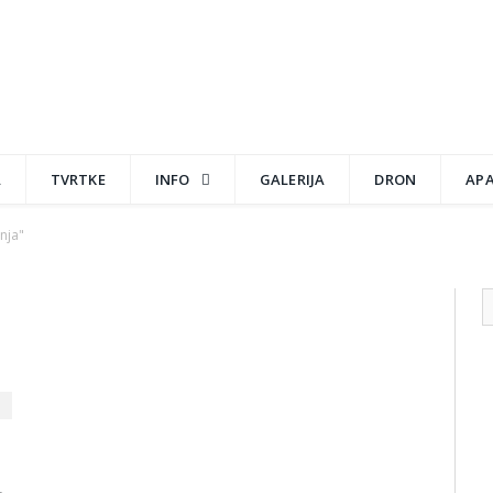
A
TVRTKE
INFO
GALERIJA
DRON
AP
nja"