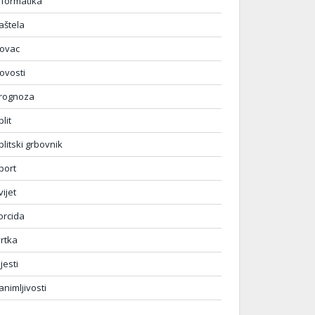
nformatika
aštela
ovac
ovosti
rognoza
plit
plitski grbovnik
port
vijet
orcida
vrtka
ijesti
animljivosti