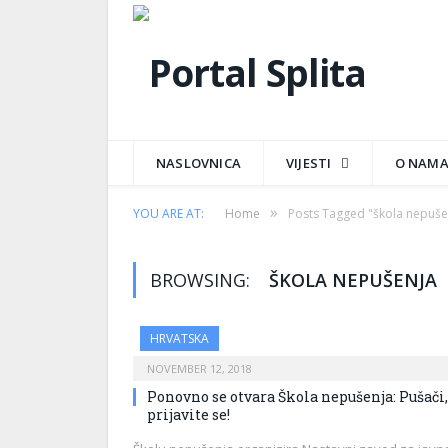
NASLOVNICA
VIJESTI
O NAM
»
YOU ARE AT:
Home
Posts Tagged "škola nepuše
BROWSING:
ŠKOLA NEPUŠENJA
HRVATSKA
NOVEMBER 12, 2018
Ponovno se otvara Škola nepušenja: Pušači,
prijavite se!