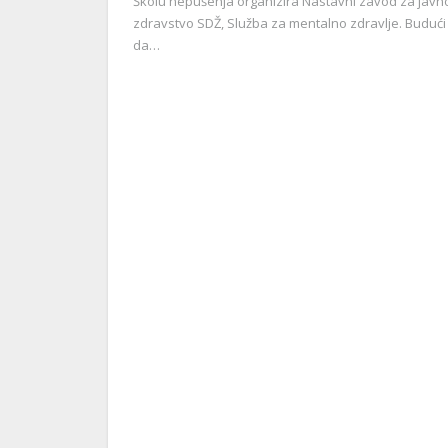
Školu nepušenja organizira Nastavni zavod za javn
zdravstvo SDŽ, Služba za mentalno zdravlje. Budući
da…