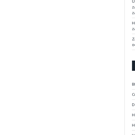
U
z
z
H
z
Z
o
B
C
D
H
H