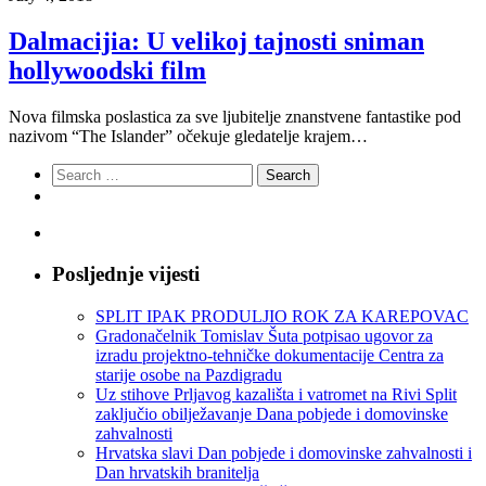
Dalmacijia: U velikoj tajnosti sniman
hollywoodski film
Nova filmska poslastica za sve ljubitelje znanstvene fantastike pod
nazivom “The Islander” očekuje gledatelje krajem…
Search
for:
Posljednje vijesti
SPLIT IPAK PRODULJIO ROK ZA KAREPOVAC
Gradonačelnik Tomislav Šuta potpisao ugovor za
izradu projektno-tehničke dokumentacije Centra za
starije osobe na Pazdigradu
Uz stihove Prljavog kazališta i vatromet na Rivi Split
zaključio obilježavanje Dana pobjede i domovinske
zahvalnosti
Hrvatska slavi Dan pobjede i domovinske zahvalnosti i
Dan hrvatskih branitelja