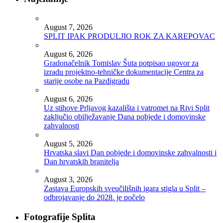
August 7, 2026
SPLIT IPAK PRODULJIO ROK ZA KAREPOVAC
August 6, 2026
Gradonačelnik Tomislav Šuta potpisao ugovor za
izradu projektno-tehničke dokumentacije Centra za
starije osobe na Pazdigradu
August 6, 2026
Uz stihove Prljavog kazališta i vatromet na Rivi Split
zaključio obilježavanje Dana pobjede i domovinske
zahvalnosti
August 5, 2026
Hrvatska slavi Dan pobjede i domovinske zahvalnosti i
Dan hrvatskih branitelja
August 3, 2026
Zastava Europskih sveučilišnih igara stigla u Split –
odbrojavanje do 2028. je počelo
Fotografije Splita