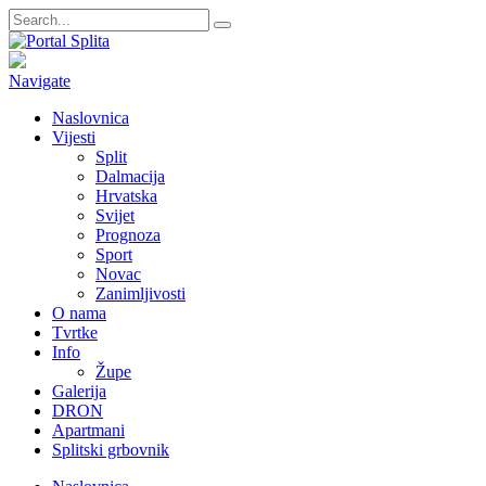
Navigate
Naslovnica
Vijesti
Split
Dalmacija
Hrvatska
Svijet
Prognoza
Sport
Novac
Zanimljivosti
O nama
Tvrtke
Info
Župe
Galerija
DRON
Apartmani
Splitski grbovnik