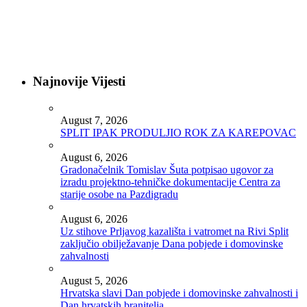
Najnovije Vijesti
August 7, 2026
SPLIT IPAK PRODULJIO ROK ZA KAREPOVAC
August 6, 2026
Gradonačelnik Tomislav Šuta potpisao ugovor za
izradu projektno-tehničke dokumentacije Centra za
starije osobe na Pazdigradu
August 6, 2026
Uz stihove Prljavog kazališta i vatromet na Rivi Split
zaključio obilježavanje Dana pobjede i domovinske
zahvalnosti
August 5, 2026
Hrvatska slavi Dan pobjede i domovinske zahvalnosti i
Dan hrvatskih branitelja