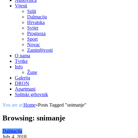
Naslovnica
Vijesti
Split
Dalmacija
Hrvatska
Svijet
Prognoza
Sport
Novac
Zanimljivosti
O nama
Tvrtke
Info
Župe
Galerija
DRON
Apartmani
Splitski grbovnik
You are at:
Home
»
Posts Tagged "snimanje"
Browsing:
snimanje
Dalmacija
July 4, 2018