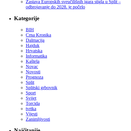
Zastava Europskih sveučilišnih igara stigla u Split –
odbrojavanje do 2028. je počelo
Kategorije
BIH
Crna Kronika
Dalmacija
Hajduk
Hrvatska
Informatika
Kaštela
Novac
Novosti
Prognoza
Split
Splitski grbovnik
Sport
Svijet
Torcida
tvrtka
Vijesti
Zanimljivosti
Najčitanije