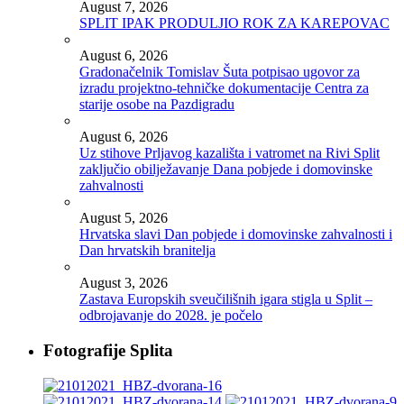
August 7, 2026
SPLIT IPAK PRODULJIO ROK ZA KAREPOVAC
August 6, 2026
Gradonačelnik Tomislav Šuta potpisao ugovor za
izradu projektno-tehničke dokumentacije Centra za
starije osobe na Pazdigradu
August 6, 2026
Uz stihove Prljavog kazališta i vatromet na Rivi Split
zaključio obilježavanje Dana pobjede i domovinske
zahvalnosti
August 5, 2026
Hrvatska slavi Dan pobjede i domovinske zahvalnosti i
Dan hrvatskih branitelja
August 3, 2026
Zastava Europskih sveučilišnih igara stigla u Split –
odbrojavanje do 2028. je počelo
Fotografije Splita