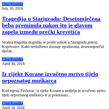
Crna Kronika
July 30, 2018
Tragedija u Starigradu: Desetomječena
beba preminula nakon što je glavom
zapela između prečki krevetića
Strašna tragedija dogodila se prošle subote u Starigradu pokraj
Koprivnice. Kako neslužbeno doznaje epodravina, desetomjesečni
dječak…
Crna Kronika
April 30, 2018
Iz rijeke Korane izvučeno mrtvo tijelo
nepoznatog muškarca
Kod mjesta Pavlovac, iz rijeke Korane u nedjelju je izvučeno mrtvo
tijelo nepoznatog muškarca te je pokrenuto…
Crna Kronika
April 16, 2018