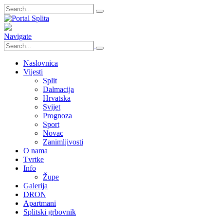
Navigate
Naslovnica
Vijesti
Split
Dalmacija
Hrvatska
Svijet
Prognoza
Sport
Novac
Zanimljivosti
O nama
Tvrtke
Info
Župe
Galerija
DRON
Apartmani
Splitski grbovnik