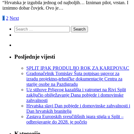
“Hrvatska je izgubila jednog od najboljih… Izniman pilot, vrstan. I
iznimno dobar čovjek. Ovo je…
1
2
Next
Search
for:
Posljednje vijesti
SPLIT IPAK PRODULJIO ROK ZA KAREPOVAC
Gradonačelnik Tomislav Šuta potpisao ugovor za
izradu projektno-tehničke dokumentacije Centra za
starije osobe na Pazdigradu
Uz stihove Prljavog kazališta i vatromet na Rivi Split
zaključio obilježavanje Dana pobjede i domovinske
zahvalnosti
Hrvatska slavi Dan pobjede i domovinske zahvalnosti i
Dan hrvatskih branitelja
Zastava Europskih sveučilišnih igara stigla u Split –
odbrojavanje do 2028. je počelo
Kategorije