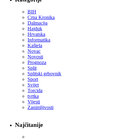
BIH
Crna Kronika
Dalmacija
Hajduk
Hrvatska
Informatika
Kaštela
Novac
Novosti
Prognoza
Split
Splitski grbovnik
Sport
Svijet
Torcida
tvrtka
Vijesti
Zanimljivosti
Najčitanije