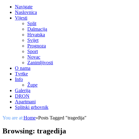
Navigate
Naslovnica
Vijesti
Split
Dalmacija
Hrvatska
Svijet
Prognoza
Sport
Novac
Zanimljivosti
O nama
Tvrtke
Info
Župe
Galerija
DRON
Apartmani
Splitski grbovnik
You are at:
Home
»
Posts Tagged "tragedija"
Browsing:
tragedija