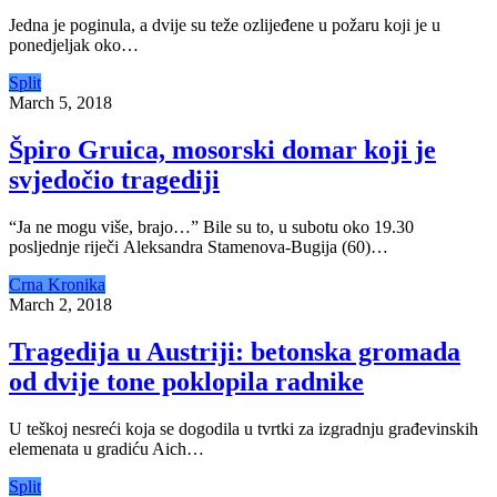
Jedna je poginula, a dvije su teže ozlijeđene u požaru koji je u
ponedjeljak oko…
Split
March 5, 2018
Špiro Gruica, mosorski domar koji je
svjedočio tragediji
“Ja ne mogu više, brajo…” Bile su to, u subotu oko 19.30
posljednje riječi Aleksandra Stamenova-Bugija (60)…
Crna Kronika
March 2, 2018
Tragedija u Austriji: betonska gromada
od dvije tone poklopila radnike
U teškoj nesreći koja se dogodila u tvrtki za izgradnju građevinskih
elemenata u gradiću Aich…
Split