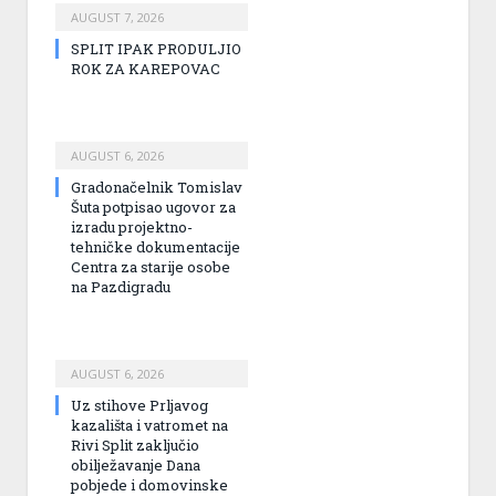
AUGUST 7, 2026
SPLIT IPAK PRODULJIO
ROK ZA KAREPOVAC
AUGUST 6, 2026
Gradonačelnik Tomislav
Šuta potpisao ugovor za
izradu projektno-
tehničke dokumentacije
Centra za starije osobe
na Pazdigradu
AUGUST 6, 2026
Uz stihove Prljavog
kazališta i vatromet na
Rivi Split zaključio
obilježavanje Dana
pobjede i domovinske