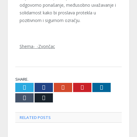
odgovorno ponašanje, međusobno uvažavanje i
solidarnost kako bi proslava protekla u
pozitivnom i sigurnom ozračju.
Shema-_-Zvončac
SHARE.
Twitter
Facebook
Google+
Pinterest
LinkedIn
Tumblr
Email
RELATED
POSTS