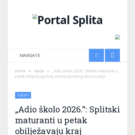
NAVIGATE
»
»
Home
Vijesti
„Adio školo 2026.“: Splitski maturanti u
petak obilježavaju kraj srednjoškolskog obrazovanja
VIJESTI
„Adio školo 2026.“: Splitski
maturanti u petak
obilježavaju kraj