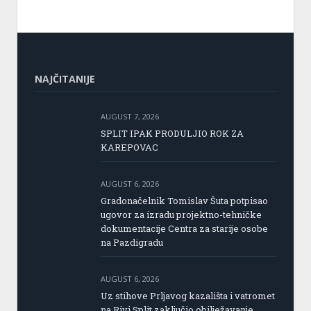
NAJČITANIJE
AUGUST 7, 2026
SPLIT IPAK PRODULJIO ROK ZA
KAREPOVAC
AUGUST 6, 2026
Gradonačelnik Tomislav Šuta potpisao
ugovor za izradu projektno-tehničke
dokumentacije Centra za starije osobe
na Pazdigradu
AUGUST 6, 2026
Uz stihove Prljavog kazališta i vatromet
na Rivi Split zaključio obilježavanje