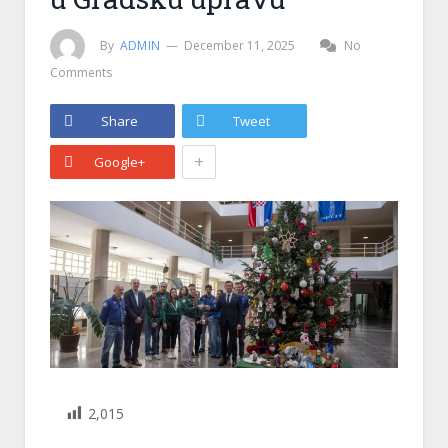
By
ADMIN
December 11, 2025
No
Comments
Share
Tweet
+
Google+
2,015