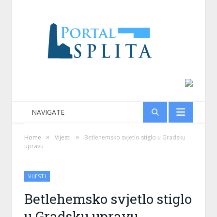
NAVIGATE
»
»
Home
Vijesti
Betlehemsko svjetlo stiglo u Gradsku
upravu
VIJESTI
Betlehemsko svjetlo stiglo
u Gradsku upravu