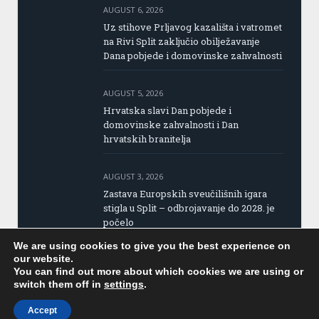
AUGUST 6, 2026
Uz stihove Prljavog kazališta i vatromet
na Rivi Split zaključio obilježavanje
Dana pobjede i domovinske zahvalnosti
AUGUST 5, 2026
Hrvatska slavi Dan pobjede i
domovinske zahvalnosti i Dan
hrvatskih branitelja
AUGUST 3, 2026
Zastava Europskih sveučilišnih igara
stigla u Split – odbrojavanje do 2028. je
počelo
We are using cookies to give you the best experience on
our website.
You can find out more about which cookies we are using or
switch them off in
settings
.
Copyright © 2015 Portal Splita | Design by:
Parchy
Computers
Accept