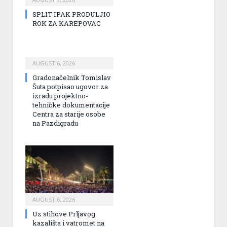
SPLIT IPAK PRODULJIO
ROK ZA KAREPOVAC
AUGUST 6, 2026
Gradonačelnik Tomislav
Šuta potpisao ugovor za
izradu projektno-
tehničke dokumentacije
Centra za starije osobe
na Pazdigradu
AUGUST 6, 2026
Uz stihove Prljavog
kazališta i vatromet na