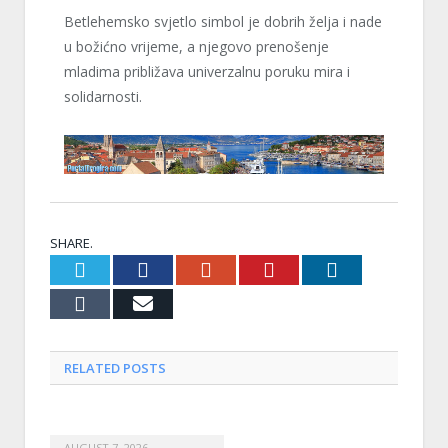
Betlehemsko svjetlo simbol je dobrih želja i nade
u božićno vrijeme, a njegovo prenošenje
mladima približava univerzalnu poruku mira i
solidarnosti.
SHARE.
Twitter
Facebook
Google+
Pinterest
LinkedIn
Tumblr
Email
RELATED
POSTS
AUGUST 7, 2026