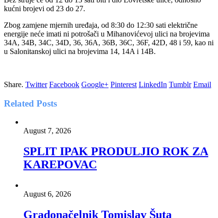
kućni brojevi od 23 do 27.
Zbog zamjene mjernih uređaja, od 8:30 do 12:30 sati električne
energije neće imati ni potrošači u Mihanovićevoj ulici na brojevima
34A, 34B, 34C, 34D, 36, 36A, 36B, 36C, 36F, 42D, 48 i 59, kao ni
u Salonitanskoj ulici na brojevima 14, 14A i 14B.
Share.
Twitter
Facebook
Google+
Pinterest
LinkedIn
Tumblr
Email
Related
Posts
August 7, 2026
SPLIT IPAK PRODULJIO ROK ZA
KAREPOVAC
August 6, 2026
Gradonačelnik Tomislav Šuta