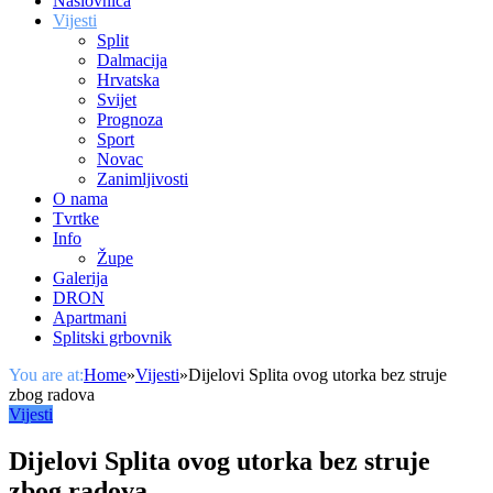
Naslovnica
Vijesti
Split
Dalmacija
Hrvatska
Svijet
Prognoza
Sport
Novac
Zanimljivosti
O nama
Tvrtke
Info
Župe
Galerija
DRON
Apartmani
Splitski grbovnik
You are at:
Home
»
Vijesti
»
Dijelovi Splita ovog utorka bez struje
zbog radova
Vijesti
Dijelovi Splita ovog utorka bez struje
zbog radova