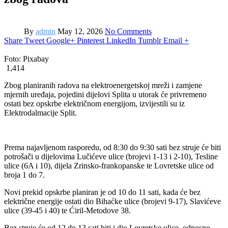
By
admin
May 12, 2026
No Comments
Share
Tweet
Google+
Pinterest
LinkedIn
Tumblr
Email
+
Foto: Pixabay
1,414
Zbog planiranih radova na elektroenergetskoj mreži i zamjene
mjernih uređaja, pojedini dijelovi Splita u utorak će privremeno
ostati bez opskrbe električnom energijom, izvijestili su iz
Elektrodalmacije Split.
Prema najavljenom rasporedu, od 8:30 do 9:30 sati bez struje će biti
potrošači u dijelovima Lučićeve ulice (brojevi 1-13 i 2-10), Tesline
ulice (6A i 10), dijela Zrinsko-frankopanske te Lovretske ulice od
broja 1 do 7.
Novi prekid opskrbe planiran je od 10 do 11 sati, kada će bez
električne energije ostati dio Bihaćke ulice (brojevi 9-17), Slavićeve
ulice (39-45 i 40) te Ćiril-Metodove 38.
Bez struje će od 12 do 13 sati biti i dio Lovretske ulice, odnosno