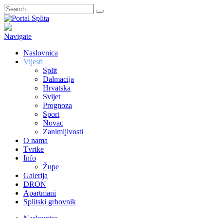
Navigate
Naslovnica
Vijesti
Split
Dalmacija
Hrvatska
Svijet
Prognoza
Sport
Novac
Zanimljivosti
O nama
Tvrtke
Info
Župe
Galerija
DRON
Apartmani
Splitski grbovnik