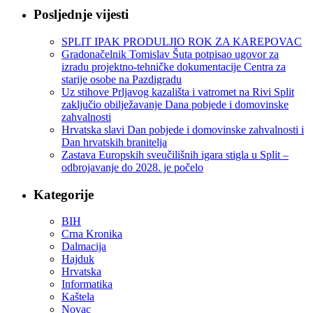
Posljednje vijesti
SPLIT IPAK PRODULJIO ROK ZA KAREPOVAC
Gradonačelnik Tomislav Šuta potpisao ugovor za
izradu projektno-tehničke dokumentacije Centra za
starije osobe na Pazdigradu
Uz stihove Prljavog kazališta i vatromet na Rivi Split
zaključio obilježavanje Dana pobjede i domovinske
zahvalnosti
Hrvatska slavi Dan pobjede i domovinske zahvalnosti i
Dan hrvatskih branitelja
Zastava Europskih sveučilišnih igara stigla u Split –
odbrojavanje do 2028. je počelo
Kategorije
BIH
Crna Kronika
Dalmacija
Hajduk
Hrvatska
Informatika
Kaštela
Novac