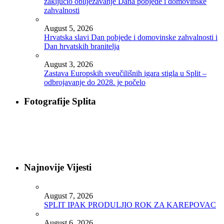
zaključio obilježavanje Dana pobjede i domovinske
zahvalnosti
August 5, 2026
Hrvatska slavi Dan pobjede i domovinske zahvalnosti i
Dan hrvatskih branitelja
August 3, 2026
Zastava Europskih sveučilišnih igara stigla u Split –
odbrojavanje do 2028. je počelo
Fotografije Splita
Najnovije Vijesti
August 7, 2026
SPLIT IPAK PRODULJIO ROK ZA KAREPOVAC
August 6, 2026