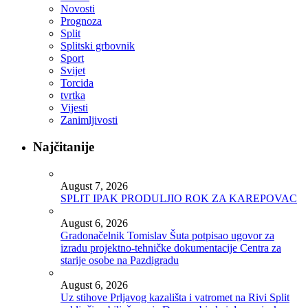
Novosti
Prognoza
Split
Splitski grbovnik
Sport
Svijet
Torcida
tvrtka
Vijesti
Zanimljivosti
Najčitanije
August 7, 2026
SPLIT IPAK PRODULJIO ROK ZA KAREPOVAC
August 6, 2026
Gradonačelnik Tomislav Šuta potpisao ugovor za
izradu projektno-tehničke dokumentacije Centra za
starije osobe na Pazdigradu
August 6, 2026
Uz stihove Prljavog kazališta i vatromet na Rivi Split