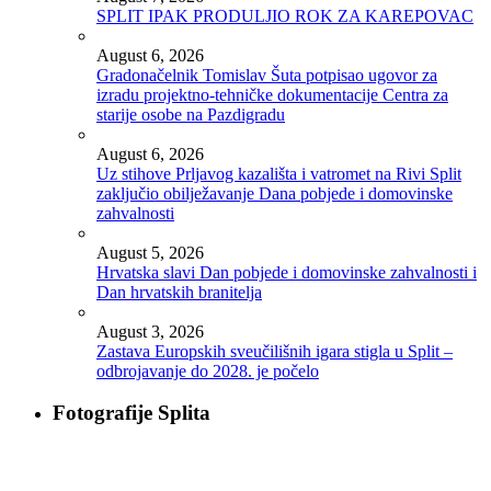
SPLIT IPAK PRODULJIO ROK ZA KAREPOVAC
August 6, 2026
Gradonačelnik Tomislav Šuta potpisao ugovor za
izradu projektno-tehničke dokumentacije Centra za
starije osobe na Pazdigradu
August 6, 2026
Uz stihove Prljavog kazališta i vatromet na Rivi Split
zaključio obilježavanje Dana pobjede i domovinske
zahvalnosti
August 5, 2026
Hrvatska slavi Dan pobjede i domovinske zahvalnosti i
Dan hrvatskih branitelja
August 3, 2026
Zastava Europskih sveučilišnih igara stigla u Split –
odbrojavanje do 2028. je počelo
Fotografije Splita