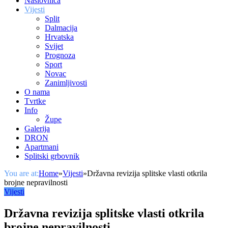
Naslovnica
Vijesti
Split
Dalmacija
Hrvatska
Svijet
Prognoza
Sport
Novac
Zanimljivosti
O nama
Tvrtke
Info
Župe
Galerija
DRON
Apartmani
Splitski grbovnik
You are at:
Home
»
Vijesti
»
Državna revizija splitske vlasti otkrila
brojne nepravilnosti
Vijesti
Državna revizija splitske vlasti otkrila
brojne nepravilnosti