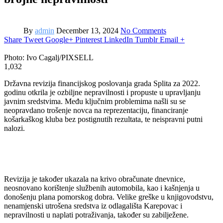
By
admin
December 13, 2024
No Comments
Share
Tweet
Google+
Pinterest
LinkedIn
Tumblr
Email
+
Photo: Ivo Cagalj/PIXSELL
1,032
Državna revizija financijskog poslovanja grada Splita za 2022.
godinu otkrila je ozbiljne nepravilnosti i propuste u upravljanju
javnim sredstvima. Među ključnim problemima našli su se
neopravdano trošenje novca na reprezentaciju, financiranje
košarkaškog kluba bez postignutih rezultata, te neispravni putni
nalozi.
Revizija je također ukazala na krivo obračunate dnevnice,
neosnovano korištenje službenih automobila, kao i kašnjenja u
donošenju plana pomorskog dobra. Velike greške u knjigovodstvu,
nenamjenski utrošena sredstva iz odlagališta Karepovac i
nepravilnosti u naplati potraživanja, također su zabilježene.