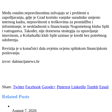
Među ostalim nepravilnostima izdvajaju se i problemi u
zapošljavanju, gdje je Grad koristio vanjske suradnike umjesto
internog kadra, nepravilnosti u troškovima za promidžbu i
informiranje, te neskladnosti u financiranju Nogometnog kluba Split
i vatrogastva. Također, nije donesena strategija za upravljanje
imovinom, a Košarkaški klub Split uzimao je kredit bez potrebnog
odobrenja.
Revizija je u konačnici dala uvjetnu ocjenu splitskom financijskom
poslovanju.
izvor: dalmacijanews.hr
Share.
Twitter
Facebook
Google+
Pinterest
LinkedIn
Tumblr
Email
Related
Posts
August 7, 2026