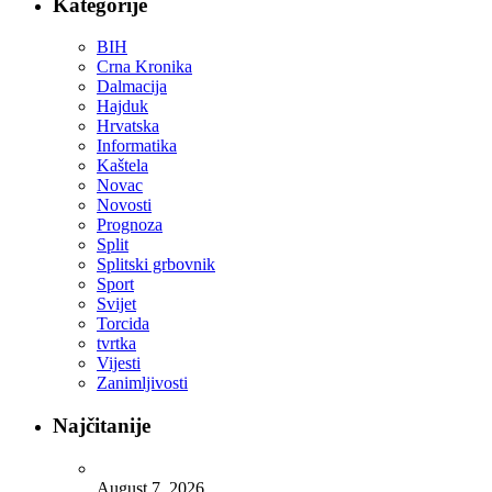
Kategorije
BIH
Crna Kronika
Dalmacija
Hajduk
Hrvatska
Informatika
Kaštela
Novac
Novosti
Prognoza
Split
Splitski grbovnik
Sport
Svijet
Torcida
tvrtka
Vijesti
Zanimljivosti
Najčitanije
August 7, 2026