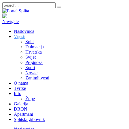
Navigate
Naslovnica
Vijesti
Split
Dalmacija
Hrvatska
Svijet
Prognoza
Sport
Novac
Zanimljivosti
O nama
Tvrtke
Info
Župe
Galerija
DRON
Apartmani
Splitski grbovnik