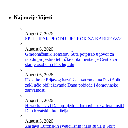
Najnovije Vijesti
August 7, 2026
SPLIT IPAK PRODULJIO ROK ZA KAREPOVAC
August 6, 2026
Gradonačelnik Tomislav Šuta potpisao ugovor za
izradu projektno-tehničke dokumentacije Centra za
starije osobe na Pazdigradu
August 6, 2026
Uz stihove Prljavog kazališta i vatromet na Rivi Split
zaključio obilježavanje Dana pobjede i domovinske
zahvalnosti
August 5, 2026
Hrvatska slavi Dan pobjede i domovinske zahvalnosti i
Dan hrvatskih branitelja
August 3, 2026
Zastava Europskih sveučilišnih igara stigla u Split –