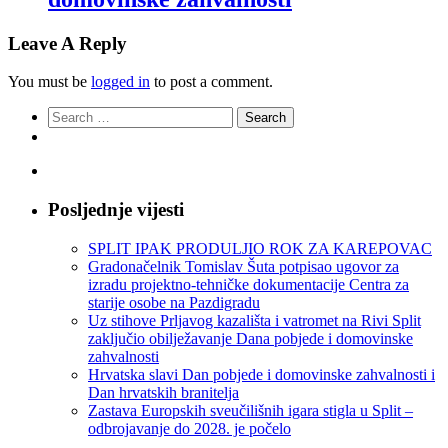
Leave A Reply
You must be
logged in
to post a comment.
Search
for:
Posljednje vijesti
SPLIT IPAK PRODULJIO ROK ZA KAREPOVAC
Gradonačelnik Tomislav Šuta potpisao ugovor za
izradu projektno-tehničke dokumentacije Centra za
starije osobe na Pazdigradu
Uz stihove Prljavog kazališta i vatromet na Rivi Split
zaključio obilježavanje Dana pobjede i domovinske
zahvalnosti
Hrvatska slavi Dan pobjede i domovinske zahvalnosti i
Dan hrvatskih branitelja
Zastava Europskih sveučilišnih igara stigla u Split –
odbrojavanje do 2028. je počelo