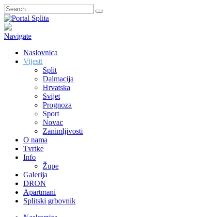
Navigate
Naslovnica
Vijesti
Split
Dalmacija
Hrvatska
Svijet
Prognoza
Sport
Novac
Zanimljivosti
O nama
Tvrtke
Info
Župe
Galerija
DRON
Apartmani
Splitski grbovnik