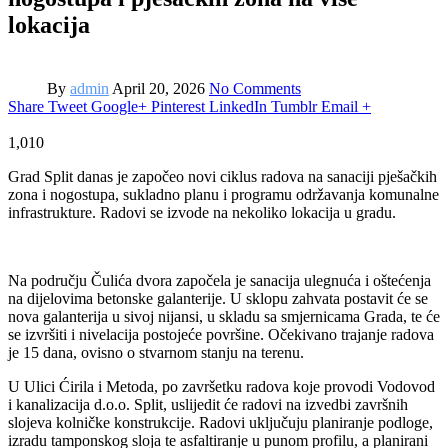
lokacija
By
admin
April 20, 2026
No Comments
Share
Tweet
Google+
Pinterest
LinkedIn
Tumblr
Email
+
1,010
Grad Split danas je započeo novi ciklus radova na sanaciji pješačkih
zona i nogostupa, sukladno planu i programu održavanja komunalne
infrastrukture. Radovi se izvode na nekoliko lokacija u gradu.
Na području Čulića dvora započela je sanacija ulegnuća i oštećenja
na dijelovima betonske galanterije. U sklopu zahvata postavit će se
nova galanterija u sivoj nijansi, u skladu sa smjernicama Grada, te će
se izvršiti i nivelacija postojeće površine. Očekivano trajanje radova
je 15 dana, ovisno o stvarnom stanju na terenu.
U Ulici Ćirila i Metoda, po završetku radova koje provodi Vodovod
i kanalizacija d.o.o. Split, uslijedit će radovi na izvedbi završnih
slojeva kolničke konstrukcije. Radovi uključuju planiranje podloge,
izradu tamponskog sloja te asfaltiranje u punom profilu, a planirani