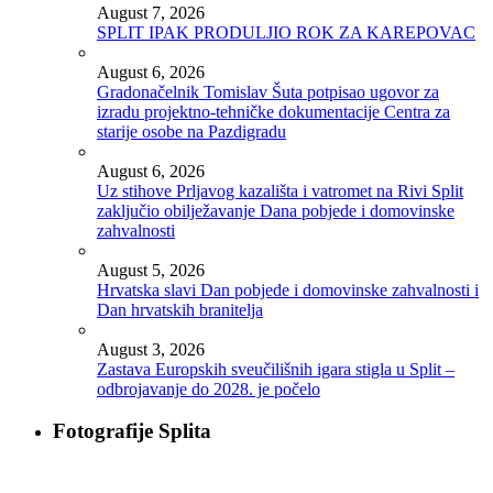
August 7, 2026
SPLIT IPAK PRODULJIO ROK ZA KAREPOVAC
August 6, 2026
Gradonačelnik Tomislav Šuta potpisao ugovor za
izradu projektno-tehničke dokumentacije Centra za
starije osobe na Pazdigradu
August 6, 2026
Uz stihove Prljavog kazališta i vatromet na Rivi Split
zaključio obilježavanje Dana pobjede i domovinske
zahvalnosti
August 5, 2026
Hrvatska slavi Dan pobjede i domovinske zahvalnosti i
Dan hrvatskih branitelja
August 3, 2026
Zastava Europskih sveučilišnih igara stigla u Split –
odbrojavanje do 2028. je počelo
Fotografije Splita