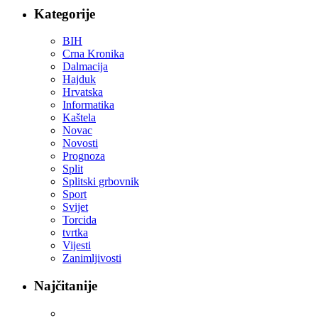
Kategorije
BIH
Crna Kronika
Dalmacija
Hajduk
Hrvatska
Informatika
Kaštela
Novac
Novosti
Prognoza
Split
Splitski grbovnik
Sport
Svijet
Torcida
tvrtka
Vijesti
Zanimljivosti
Najčitanije