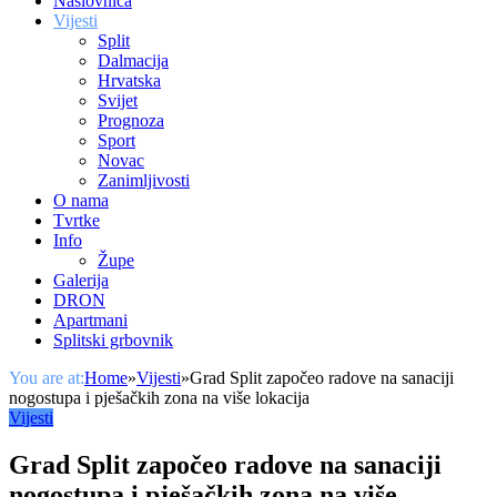
Naslovnica
Vijesti
Split
Dalmacija
Hrvatska
Svijet
Prognoza
Sport
Novac
Zanimljivosti
O nama
Tvrtke
Info
Župe
Galerija
DRON
Apartmani
Splitski grbovnik
You are at:
Home
»
Vijesti
»
Grad Split započeo radove na sanaciji
nogostupa i pješačkih zona na više lokacija
Vijesti
Grad Split započeo radove na sanaciji
nogostupa i pješačkih zona na više