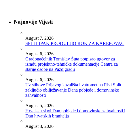
Najnovije Vijesti
August 7, 2026
SPLIT IPAK PRODULJIO ROK ZA KAREPOVAC
August 6, 2026
Gradonačelnik Tomislav Šuta potpisao ugovor za
izradu projektno-tehničke dokumentacije Centra za
starije osobe na Pazdigradu
August 6, 2026
Uz stihove Prljavog kazališta i vatromet na Rivi Split
zaključio obilježavanje Dana pobjede i domovinske
zahvalnosti
August 5, 2026
Hrvatska slavi Dan pobjede i domovinske zahvalnosti i
Dan hrvatskih branitelja
August 3, 2026