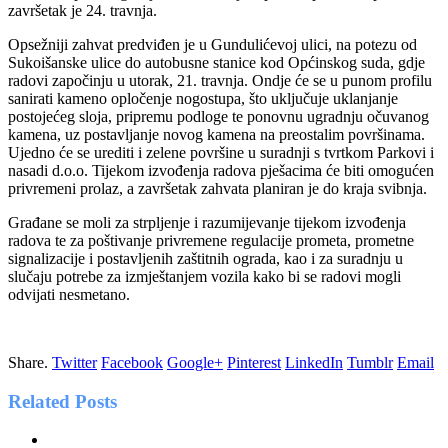
završetak je 24. travnja.
Opsežniji zahvat predviđen je u Gundulićevoj ulici, na potezu od
Sukoišanske ulice do autobusne stanice kod Općinskog suda, gdje
radovi započinju u utorak, 21. travnja. Ondje će se u punom profilu
sanirati kameno opločenje nogostupa, što uključuje uklanjanje
postojećeg sloja, pripremu podloge te ponovnu ugradnju očuvanog
kamena, uz postavljanje novog kamena na preostalim površinama.
Ujedno će se urediti i zelene površine u suradnji s tvrtkom Parkovi i
nasadi d.o.o. Tijekom izvođenja radova pješacima će biti omogućen
privremeni prolaz, a završetak zahvata planiran je do kraja svibnja.
Građane se moli za strpljenje i razumijevanje tijekom izvođenja
radova te za poštivanje privremene regulacije prometa, prometne
signalizacije i postavljenih zaštitnih ograda, kao i za suradnju u
slučaju potrebe za izmještanjem vozila kako bi se radovi mogli
odvijati nesmetano.
Share.
Twitter
Facebook
Google+
Pinterest
LinkedIn
Tumblr
Email
Related
Posts