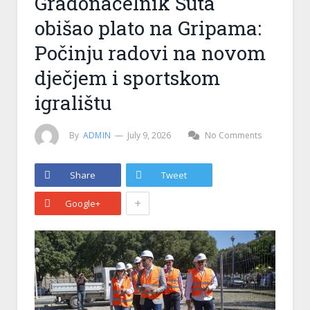
Gradonačelnik Šuta
obišao plato na Gripama:
Počinju radovi na novom
dječjem i sportskom
igralištu
By
ADMIN
July 9, 2026
No Comments
Share
Tweet
+
Google+