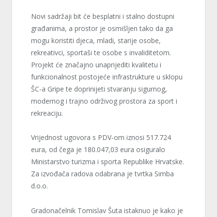
Novi sadržaji bit će besplatni i stalno dostupni
građanima, a prostor je osmišljen tako da ga
mogu koristiti djeca, mladi, starije osobe,
rekreativci, sportaši te osobe s invaliditetom.
Projekt će značajno unaprijediti kvalitetu i
funkcionalnost postojeće infrastrukture u sklopu
ŠC-a Gripe te doprinijeti stvaranju sigurnog,
modernog i trajno održivog prostora za sport i
rekreaciju.
Vrijednost ugovora s PDV-om iznosi 517.724
eura, od čega je 180.047,03 eura osiguralo
Ministarstvo turizma i sporta Republike Hrvatske.
Za izvođača radova odabrana je tvrtka Simba
d.o.o.
Gradonačelnik Tomislav Šuta istaknuo je kako je