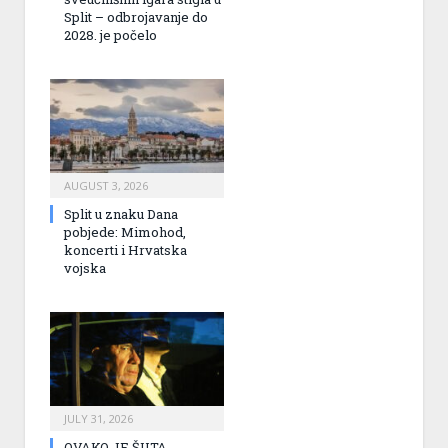
Split – odbrojavanje do
2028. je počelo
AUGUST 3, 2026
Split u znaku Dana
pobjede: Mimohod,
koncerti i Hrvatska
vojska
JULY 31, 2026
OVAKO JE ŠUTA