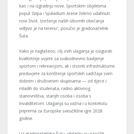
kao i na izgradnju nove. Sportskim objektima
poput Gripa i Spaladium Arene želimo udahnuti
novi život. Izvršenje naših izbornih obećanja
vidljivo je na terenu“, poručio je gradonačelnik
Šuta.
Kako je naglašeno, cilj ovih ulaganja je osigurati
kvalitetnije uvjete za svakodnevno bavljenje
sportom i rekreacijom, ali i stvoriti infrastrukturne
preduvjete za korištenje sportskih sadržaja svim
dobnim i društvenim skupinama — od djece i
mladih do studenata, radno aktivnog
stanovništva, starijih osoba i osoba s
invaliditetom. Ulaganja su važna i u kontekstu
priprema za Europske sveučilišne igre 2028.
godine.
Uz gradonačelnika Šutu, obilasku su nazočili