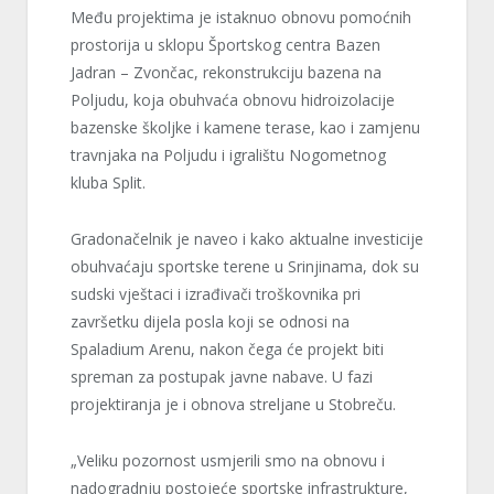
Među projektima je istaknuo obnovu pomoćnih
prostorija u sklopu Športskog centra Bazen
Jadran – Zvončac, rekonstrukciju bazena na
Poljudu, koja obuhvaća obnovu hidroizolacije
bazenske školjke i kamene terase, kao i zamjenu
travnjaka na Poljudu i igralištu Nogometnog
kluba Split.
Gradonačelnik je naveo i kako aktualne investicije
obuhvaćaju sportske terene u Srinjinama, dok su
sudski vještaci i izrađivači troškovnika pri
završetku dijela posla koji se odnosi na
Spaladium Arenu, nakon čega će projekt biti
spreman za postupak javne nabave. U fazi
projektiranja je i obnova streljane u Stobreču.
„Veliku pozornost usmjerili smo na obnovu i
nadogradnju postojeće sportske infrastrukture,