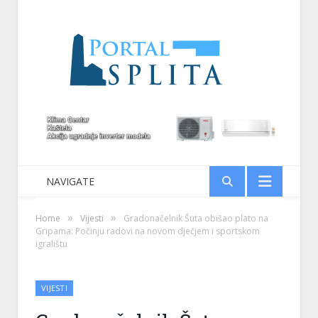
NAVIGATE
»
»
Home
Vijesti
Gradonačelnik Šuta obišao plato na
Gripama: Počinju radovi na novom dječjem i sportskom
igralištu
VIJESTI