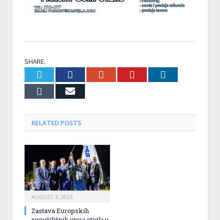
SHARE.
Twitter
Facebook
Google+
Pinterest
LinkedIn
Tumblr
Email
RELATED
POSTS
AUGUST 3, 2026
Zastava Europskih
sveučilišnih igara stigla u