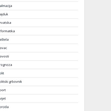
almacija
ajduk
rvatska
nformatika
aštela
ovac
ovosti
rognoza
plit
plitski grbovnik
port
vijet
orcida