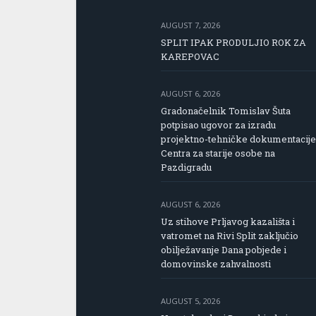
AUGUST 7, 2026
SPLIT IPAK PRODULJIO ROK ZA
KAREPOVAC
AUGUST 6, 2026
Gradonačelnik Tomislav Šuta
potpisao ugovor za izradu
projektno-tehničke dokumentacije
Centra za starije osobe na
Pazdigradu
AUGUST 6, 2026
Uz stihove Prljavog kazališta i
vatromet na Rivi Split zaključio
obilježavanje Dana pobjede i
domovinske zahvalnosti
AUGUST 5, 2026