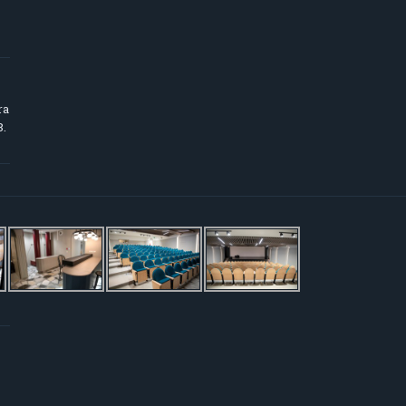
ra
8.