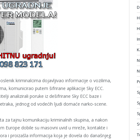
D
H
H
I
K
N
N
poslenik kriminalcima dojavljivao informacije o vozilima,
P
ma, komunicirao putem šifrirane aplikacije Sky ECC.
S
telji analizirali poruke iz dešifrirane Sky ECC baze i
S
Petraka, jednog od vodećih ljudi domaće narko-scene.
S
lata za tajnu komunikaciju kriminalnih skupina, a nakon
S
ljem Europe dobile su masovni uvid u mreže, kontakte i
T
zvora i proizašla informacija koja je dovela do današnjeg