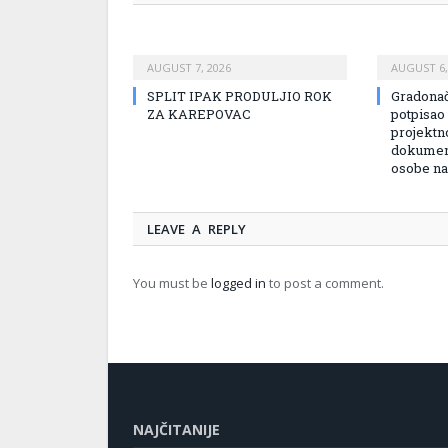
AUGUST 7, 2026
AUGUST 6,
SPLIT IPAK PRODULJIO ROK
Gradonač
ZA KAREPOVAC
potpisao
projektn
dokument
osobe na
LEAVE A REPLY
You must be
logged in
to post a comment.
NAJČITANIJE