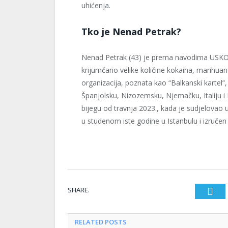
uhićenja.
Tko je Nenad Petrak?
Nenad Petrak (43) je prema navodima USKOK
krijumčario velike količine kokaina, marihua
organizacija, poznata kao “Balkanski kartel”, 
Španjolsku, Nizozemsku, Njemačku, Italiju i Ko
bijegu od travnja 2023., kada je sudjelovao u
u studenom iste godine u Istanbulu i izručen
SHARE.
T
RELATED
POSTS