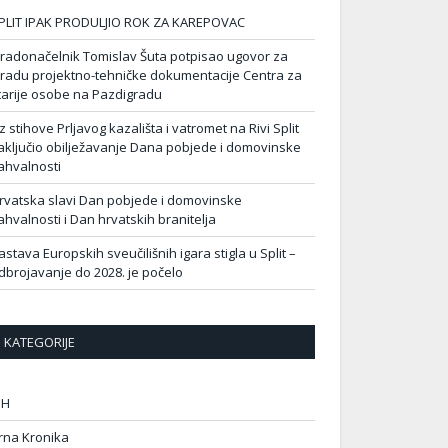
PLIT IPAK PRODULJIO ROK ZA KAREPOVAC
radonačelnik Tomislav Šuta potpisao ugovor za
zradu projektno-tehničke dokumentacije Centra za
tarije osobe na Pazdigradu
z stihove Prljavog kazališta i vatromet na Rivi Split
aključio obilježavanje Dana pobjede i domovinske
ahvalnosti
rvatska slavi Dan pobjede i domovinske
ahvalnosti i Dan hrvatskih branitelja
astava Europskih sveučilišnih igara stigla u Split –
dbrojavanje do 2028. je počelo
KATEGORIJE
IH
rna Kronika