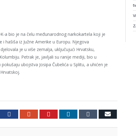
t
V
Z
-a bio je na čelu međunarodnog narkokartela koji je
ne i hašiša iz Južne Amerike u Europu. Njegova
djelovala je u više zemalja, uključujući Hrvatsku,
lumbiju. Petrak je, javljali su ranije mediji, bio u
 pokušaju ubojstva Josipa Čubelića u Splitu, a uhićen je
 Hrvatskoj.
witter
Facebook
Google+
Pinterest
LinkedIn
Tumblr
Email