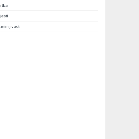
vrtka
ijesti
animljivosti