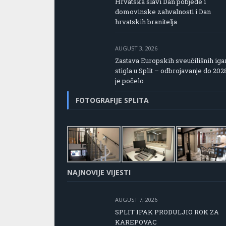
Hrvatska slavi Dan pobjede i
domovinske zahvalnosti i Dan
hrvatskih branitelja
AUGUST 3, 2026
Zastava Europskih sveučilišnih iga
stigla u Split – odbrojavanje do 202
je počelo
FOTOGRAFIJE SPLITA
NAJNOVIJE VIJESTI
AUGUST 7, 2026
SPLIT IPAK PRODULJIO ROK ZA
KAREPOVAC