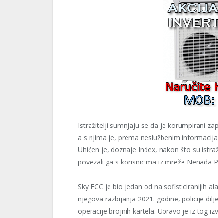
Istražitelji sumnjaju se da je korumpirani za
a s njima je, prema neslužbenim informacija
Uhićen je, doznaje Index, nakon što su istraži
povezali ga s korisnicima iz mreže Nenada 
Sky ECC je bio jedan od najsofisticiranijih a
njegova razbijanja 2021. godine, policije di
operacije brojnih kartela. Upravo je iz tog i