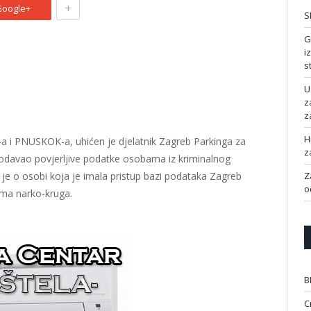
+
oogle+
S
G
i
s
U
z
z
H
a i PNUSKOK-a, uhićen je djelatnik Zagreb Parkinga za
z
 odavao povjerljive podatke osobama iz kriminalnog
 je o osobi koja je imala pristup bazi podataka Zagreb
Z
o
ima narko-kruga.
B
C