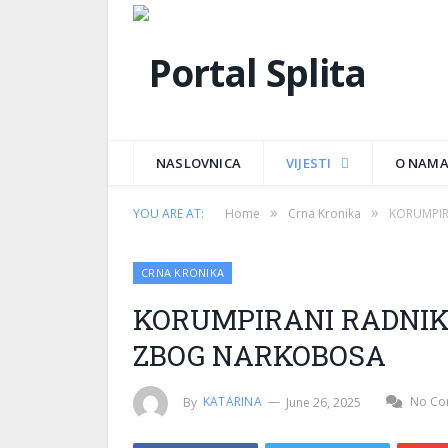
NASLOVNICA
VIJESTI
O NAM
»
»
YOU ARE AT:
Home
Crna Kronika
KORUMPIR
CRNA KRONIKA
KORUMPIRANI RADNIK
ZBOG NARKOBOSA
By
KATARINA
June 26, 2025
No Co