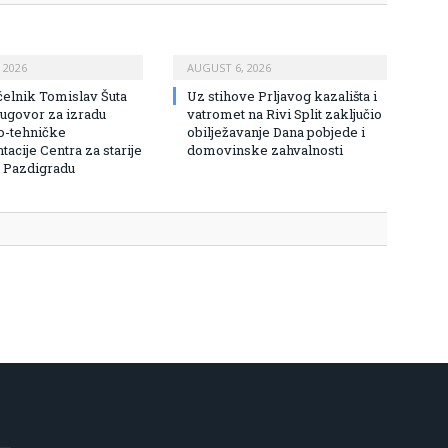
 2026
AUGUST 6, 2026
elnik Tomislav Šuta
Uz stihove Prljavog kazališta i
 ugovor za izradu
vatromet na Rivi Split zaključio
o-tehničke
obilježavanje Dana pobjede i
acije Centra za starije
domovinske zahvalnosti
 Pazdigradu