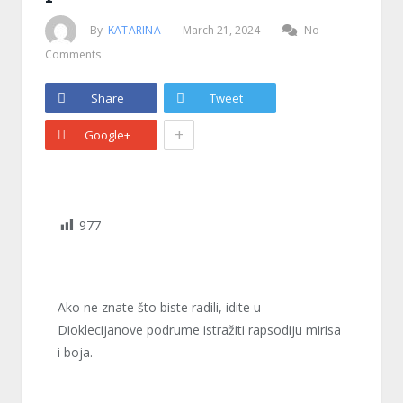
By
KATARINA
March 21, 2024
No
Comments
Share
Tweet
+
Google+
977
Ako ne znate što biste radili, idite u
Dioklecijanove podrume istražiti rapsodiju mirisa
i boja.