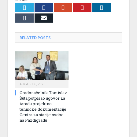
Twitter
Facebook
Google+
Pinterest
LinkedIn
Tumblr
Email
RELATED
POSTS
AUGUST 6, 2026
Gradonačelnik Tomislav
Šuta potpisao ugovor za
izradu projektno-
tehničke dokumentacije
Centra za starije osobe
na Pazdigradu