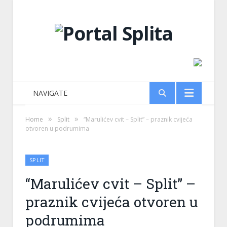
NAVIGATE
»
»
Home
Split
“Marulićev cvit – Split” – praznik cvijeća
otvoren u podrumima
SPLIT
“Marulićev cvit – Split” –
praznik cvijeća otvoren u
podrumima