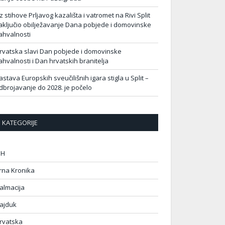
z stihove Prljavog kazališta i vatromet na Rivi Split
aključio obilježavanje Dana pobjede i domovinske
ahvalnosti
rvatska slavi Dan pobjede i domovinske
ahvalnosti i Dan hrvatskih branitelja
astava Europskih sveučilišnih igara stigla u Split –
dbrojavanje do 2028. je počelo
KATEGORIJE
IH
rna Kronika
almacija
ajduk
rvatska