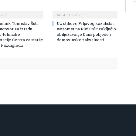
 2026
AUGUST 6, 2026
elnik Tomislav Šuta
Uz stihove Prljavog kazališta i
 ugovor za izradu
vatromet na Rivi Split zaključio
o-tehničke
obilježavanje Dana pobjede i
acije Centra za starije
domovinske zahvalnosti
 Pazdigradu