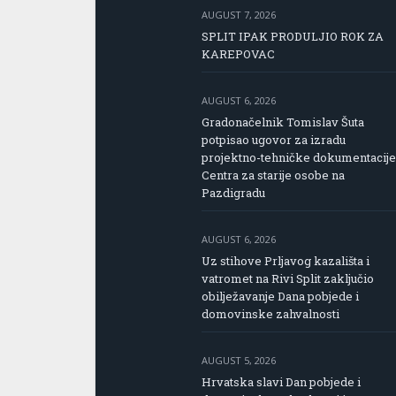
AUGUST 7, 2026
SPLIT IPAK PRODULJIO ROK ZA
KAREPOVAC
AUGUST 6, 2026
Gradonačelnik Tomislav Šuta
potpisao ugovor za izradu
projektno-tehničke dokumentacije
Centra za starije osobe na
Pazdigradu
AUGUST 6, 2026
Uz stihove Prljavog kazališta i
vatromet na Rivi Split zaključio
obilježavanje Dana pobjede i
domovinske zahvalnosti
AUGUST 5, 2026
Hrvatska slavi Dan pobjede i