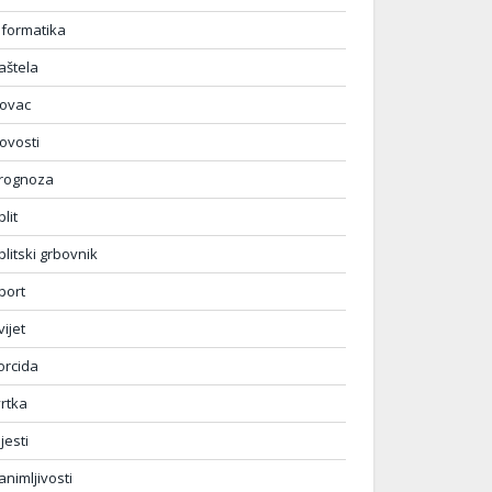
nformatika
aštela
ovac
ovosti
rognoza
plit
plitski grbovnik
port
vijet
orcida
vrtka
ijesti
animljivosti