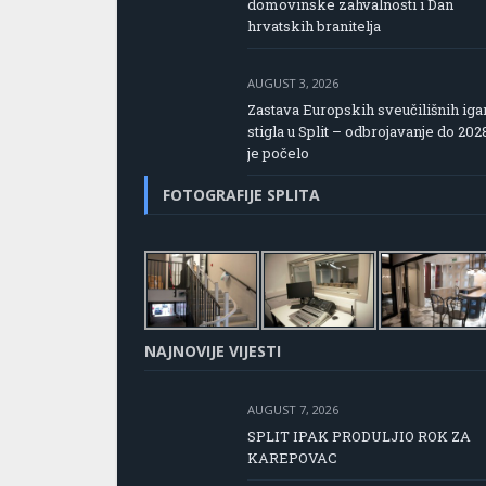
domovinske zahvalnosti i Dan
hrvatskih branitelja
AUGUST 3, 2026
Zastava Europskih sveučilišnih iga
stigla u Split – odbrojavanje do 202
je počelo
FOTOGRAFIJE SPLITA
NAJNOVIJE VIJESTI
AUGUST 7, 2026
SPLIT IPAK PRODULJIO ROK ZA
KAREPOVAC