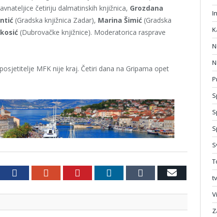
avnateljice četiriju dalmatinskih knjižnica,
Grozdana
I
ntić
(Gradska knjižnica Zadar),
Marina Šimić
(Gradska
K
okosić
(Dubrovačke knjižnice). Moderatorica rasprave
N
N
osjetitelje MFK nije kraj. Četiri dana na Gripama opet
P
S
S
S
S
T
witter
Facebook
Google+
Pinterest
LinkedIn
Tumblr
Email
t
V
Z