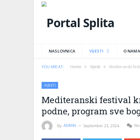
NASLOVNICA
VIJESTI
O NAM
»
»
YOU ARE AT:
Home
Vijesti
Mediteranski fest
VIJESTI
Mediteranski festival kn
podne, program sve bog
By
ADMIN
September 23, 2024
No