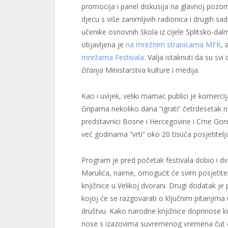
promocija i panel diskusija na glavnoj pozo
djecu s više zanimljivih radionica i drugih s
učenike osnovnih škola iz cijele Splitsko-da
objavljena je
na mrežnim stranicama MFK
, 
mrežama Festivala
. Valja istaknuti da su svi
čitanja
Ministarstva kulture i medija.
Kao i uvijek, veliki mamac publici je komercij
Gripama nekoliko dana “igrati” četrdesetak naj
predstavnici Bosne i Hercegovine i Crne Gore.
već godinama “vrti” oko 20 tisuća posjetitelj
Program je pred početak festivala dobio i dv
Marulića, naime, omogućit će svim posjetit
knjižnice u Velikoj dvorani. Drugi dodatak je
kojoj će se razgovarati o ključnim pitanjima
društvu. Kako narodne knjižnice doprinose ku
nose s izazovima suvremenog vremena čut će