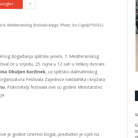
+
oogle+
je 6. Mediteranskog festivala knjige. Photo: Ivo Cagalj/PIXSELL
turnog događanja splitske jeseni, 7. Mediteranskog
tival će u srijedu, 25. rujna u 12 sati u Velikoj dvorani
ina Obuljen Koržinek
, uz splitsko-dalmatinskog
 organizatora Festivala Zajednice nakladnika i knjižara
nu.
Pokrovitelji festivala ove su godine Ministarstvo
ja.
S
G
i
ve je godine iznimno bogat, predviđen je cijeli niz
s