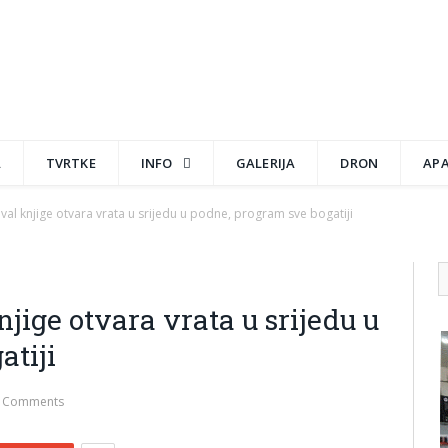
A
TVRTKE
INFO
GALERIJA
DRON
AP
ival knjige otvara vrata u srijedu u podne, program sve bogatiji
jige otvara vrata u srijedu u
atiji
 Comments