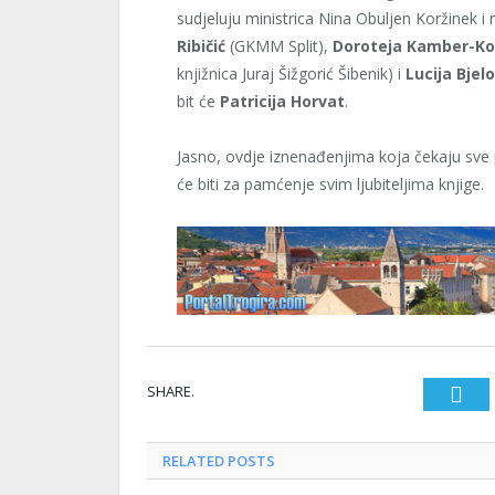
sudjeluju ministrica Nina Obuljen Koržinek i r
Ribičić
(GKMM Split),
Doroteja Kamber-Ko
knjižnica Juraj Šižgorić Šibenik) i
Lucija Bjel
bit će
Patricija Horvat
.
Jasno, ovdje iznenađenjima koja čekaju sve p
će biti za pamćenje svim ljubiteljima knjige.
SHARE.
T
RELATED
POSTS