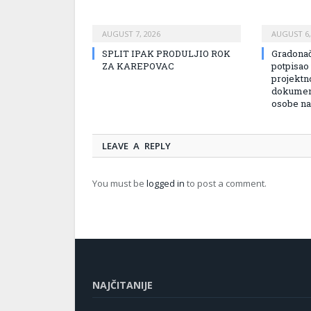
AUGUST 7, 2026
AUGUST 6,
SPLIT IPAK PRODULJIO ROK
Gradonač
ZA KAREPOVAC
potpisao
projektn
dokument
osobe na
LEAVE A REPLY
You must be
logged in
to post a comment.
NAJČITANIJE