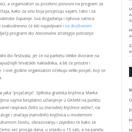
rnici, a organizatori su posebno ponosni na program za
U
adržaja, kako za onu koja posjećuju sajam, tako i za
z
lmatinske županije. Sva događanja i njihova satnica
z
a svakodnevno će biti najavljivani i
na društvenim
H
 dječji programi dio
Nacionalne strategije poticanja
z
Z
o
alni dio festivala, jer će na parketu Velike dvorane na
važnijih hrvatskih nakladnika, a bit će prisutni i
 I ove godine organizatori očekuju veliki posjet, koji se
a.
B
a jaka “pojačanja”. Splitska gradska knjižnica Marka
eljima sajma besplatno učlanjenje u GKMM na punktu
C
 panel rasprava
Zašto su (narodne) knjižnice važne?
, na
D
 uloge i značaja (narodnih) knjižnica u modernom
H
lturnom životu, obrazovanju i zajednici te kako se
mo već prvoga dana, u srijedu u 15 sati, a na panelu
H