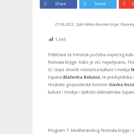
Share
Tweet
G
27.09.2023., Split-Velika dvorana Gripe, Otvoren
1,043
Približava se trenutak početka najvećeg kul
festivala knjige. Kako je već najavljivano, Fes
SC Gripe otvoriti ministrica kulture i medija
N
župana
Blaženka Bobana
, te predsjednika
Hrvatske gospodarske komore
Slavka Kozi
kulture i medija i Splitsko-dalmatinska župani
Program 7. Mediteranskog festivala knjige i o