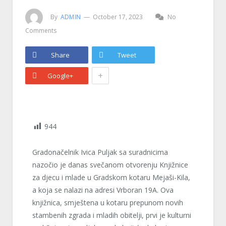
By
ADMIN
October 17, 2023
No
Comments
Share
Tweet
+
Google+
944
Gradonačelnik Ivica Puljak sa suradnicima
nazočio je danas svečanom otvorenju Knjižnice
za djecu i mlade u Gradskom kotaru Mejaši-Kila,
a koja se nalazi na adresi Vrboran 19A. Ova
knjižnica, smještena u kotaru prepunom novih
stambenih zgrada i mladih obitelji, prvi je kulturni