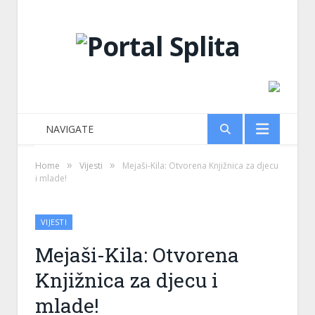
NAVIGATE
»
»
Home
Vijesti
Mejaši-Kila: Otvorena Knjižnica za djecu
i mlade!
VIJESTI
Mejaši-Kila: Otvorena
Knjižnica za djecu i
mlade!