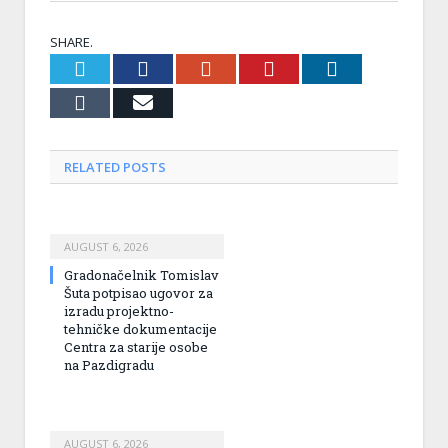
SHARE.
Twitter
Facebook
Google+
Pinterest
LinkedIn
Tumblr
Email
RELATED
POSTS
AUGUST 6, 2026
Gradonačelnik Tomislav
Šuta potpisao ugovor za
izradu projektno-
tehničke dokumentacije
Centra za starije osobe
na Pazdigradu
AUGUST 6, 2026