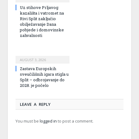
Uz stihove Prljavog
kazališta i vatromet na
Rivi Split zaključio
obilježavanje Dana
pobjede i domovinske
zahvalnosti
AUGUST 3, 2026
Zastava Europskih
sveučilišnih igara stigla u
Split – odbrojavanje do
2028. je počelo
LEAVE A REPLY
You must be
logged in
to post a comment.