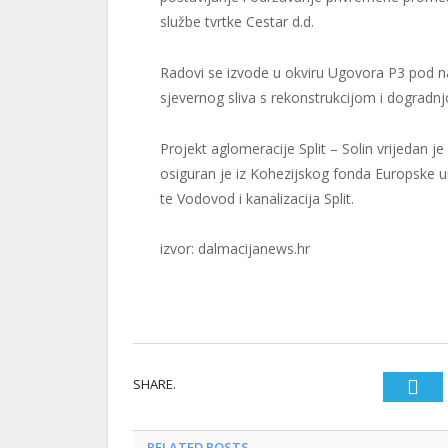
službe tvrtke Cestar d.d.
Radovi se izvode u okviru Ugovora P3 pod n
sjevernog sliva s rekonstrukcijom i dogradn
Projekt aglomeracije Split – Solin vrijedan je
osiguran je iz Kohezijskog fonda Europske un
te Vodovod i kanalizacija Split.
izvor: dalmacijanews.hr
SHARE.
T
RELATED
POSTS