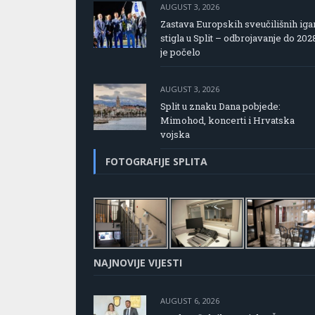
AUGUST 3, 2026
Zastava Europskih sveučilišnih iga
stigla u Split – odbrojavanje do 202
je počelo
AUGUST 3, 2026
Split u znaku Dana pobjede:
Mimohod, koncerti i Hrvatska
vojska
FOTOGRAFIJE SPLITA
NAJNOVIJE VIJESTI
AUGUST 6, 2026