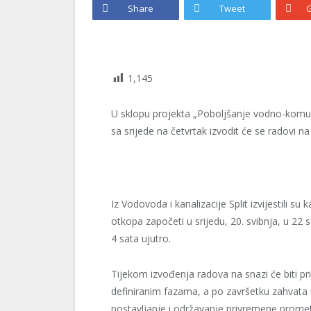
Share
Tweet
G
1,145
U sklopu projekta „Poboljšanje vodno-komunal
sa srijede na četvrtak izvodit će se radovi na k
Iz Vodovoda i kanalizacije Split izvijestili 
otkopa započeti u srijedu, 20. svibnja, u 22 s
4 sata ujutro.
Tijekom izvođenja radova na snazi će biti p
definiranim fazama, a po završetku zahvata 
postavljanje i održavanje privremene prometn