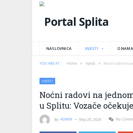
NASLOVNICA
VIJESTI
O NAM
»
»
YOU ARE AT:
Home
Vijesti
Noćni radovi na j
VIJESTI
Noćni radovi na jednom
u Splitu: Vozače očekuj
By
ADMIN
May 20, 2026
No Comm