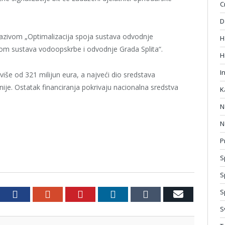
C
D
azivom „Optimalizacija spoja sustava odvodnje
H
jom sustava vodoopskrbe i odvodnje Grada Splita“.
H
I
 više od 321 milijun eura, a najveći dio sredstava
ije. Ostatak financiranja pokrivaju nacionalna sredstva
K
N
N
P
S
S
S
witter
Facebook
Google+
Pinterest
LinkedIn
Tumblr
Email
S