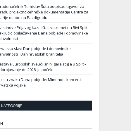
radonačelnik Tomislav Šuta potpisao ugovor za
zradu projektno-tehničke dokumentacije Centra za
tarije osobe na Pazdigradu
z stihove Prljavog kazališta i vatromet na Rivi Split
aključio obilježavanje Dana pobjede i domovinske
ahvalnosti
rvatska slavi Dan pobjede i domovinske
ahvalnosti i Dan hrvatskih branitelja
astava Europskih sveučilišnih igara stigla u Split –
dbrojavanje do 2028. je počelo
plit u znaku Dana pobjede: Mimohod, koncerti i
rvatska vojska
KATEGORIJE
IH