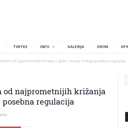
A
TVRTKE
INFO
GALERIJA
DRON
AP
ednom od najprometnijih križanja u Splitu: Vozače očekuje posebna regulacija
 od najprometnijih križanja
e posebna regulacija
ents