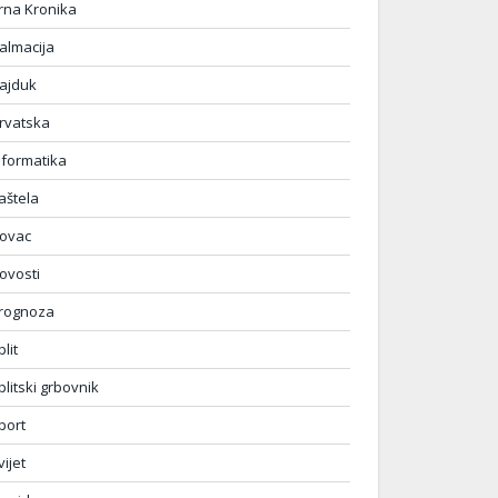
rna Kronika
almacija
ajduk
rvatska
nformatika
aštela
ovac
ovosti
rognoza
plit
plitski grbovnik
port
vijet