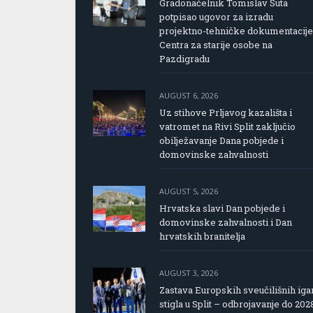
Gradonačelnik Tomislav Šuta
potpisao ugovor za izradu
projektno-tehničke dokumentacije
Centra za starije osobe na
Pazdigradu
AUGUST 6, 2026
Uz stihove Prljavog kazališta i
vatromet na Rivi Split zaključio
obilježavanje Dana pobjede i
domovinske zahvalnosti
AUGUST 5, 2026
Hrvatska slavi Dan pobjede i
domovinske zahvalnosti i Dan
hrvatskih branitelja
AUGUST 3, 2026
Zastava Europskih sveučilišnih iga
stigla u Split – odbrojavanje do 202