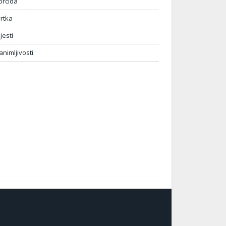
orcida
vrtka
ijesti
animljivosti