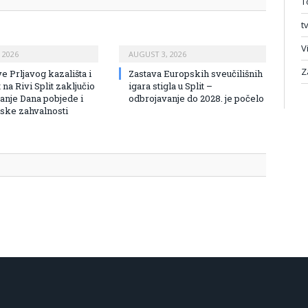
T
t
V
 2026
AUGUST 3, 2026
Z
e Prljavog kazališta i
Zastava Europskih sveučilišnih
na Rivi Split zaključio
igara stigla u Split –
vanje Dana pobjede i
odbrojavanje do 2028. je počelo
ke zahvalnosti