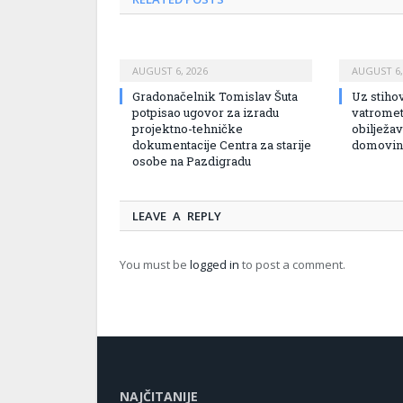
AUGUST 6, 2026
AUGUST 6,
Gradonačelnik Tomislav Šuta
Uz stihov
potpisao ugovor za izradu
vatromet 
projektno-tehničke
obilježa
dokumentacije Centra za starije
domovins
osobe na Pazdigradu
LEAVE A REPLY
You must be
logged in
to post a comment.
NAJČITANIJE