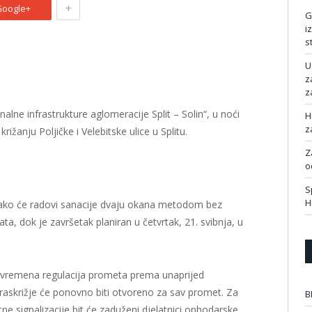
+
oogle+
G
i
s
U
z
z
ne infrastrukture aglomeracije Split – Solin“, u noći
H
z
rižanju Poljičke i Velebitske ulice u Splitu.
Z
o
S
H
su kako će radovi sanacije dvaju okana metodom bez
ata, dok je završetak planiran u četvrtak, 21. svibnja, u
rivremena regulacija prometa prema unaprijed
raskrižje će ponovno biti otvoreno za sav promet. Za
B
e signalizacije bit će zaduženi djelatnici ophodarske