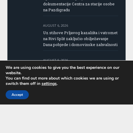
dokumentacije Centra za starije osobe
na Pazdigradu
AUGUST 6, 2026
Uz stihove Prljavog kazališta i vatromet
na Rivi Split zaključio obilježavanje
Dana pobjede i domovinske zahvalnosti
AUGUST 5, 2026
Hrvatska slavi Dan pobjede i
We are using cookies to give you the best experience on our
website.
domovinske zahvalnosti i Dan
You can find out more about which cookies we are using or
hrvatskih branitelja
switch them off in
settings
.
Accept
AUGUST 3, 2026
Zastava Europskih sveučilišnih igara
stigla u Split – odbrojavanje do 2028. je
počelo