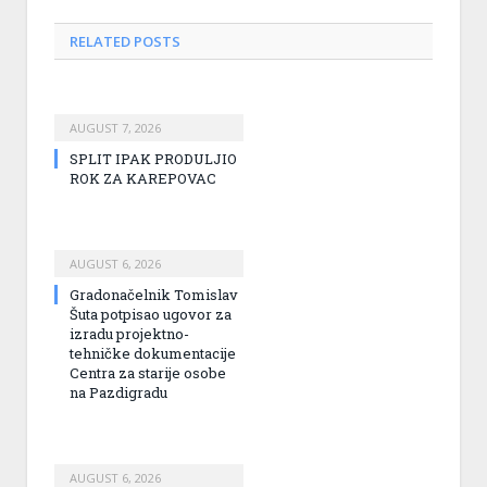
RELATED
POSTS
AUGUST 7, 2026
SPLIT IPAK PRODULJIO
ROK ZA KAREPOVAC
AUGUST 6, 2026
Gradonačelnik Tomislav
Šuta potpisao ugovor za
izradu projektno-
tehničke dokumentacije
Centra za starije osobe
na Pazdigradu
AUGUST 6, 2026