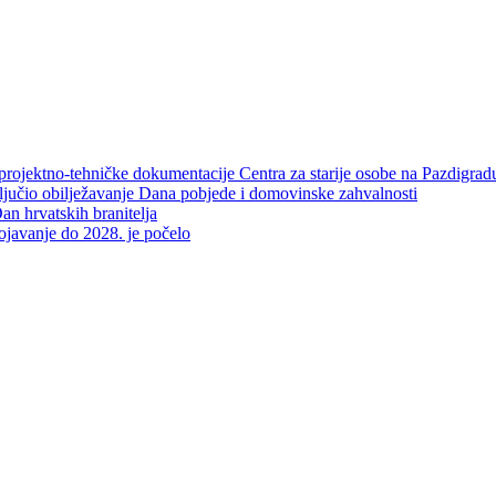
projektno-tehničke dokumentacije Centra za starije osobe na Pazdigrad
aključio obilježavanje Dana pobjede i domovinske zahvalnosti
an hrvatskih branitelja
rojavanje do 2028. je počelo