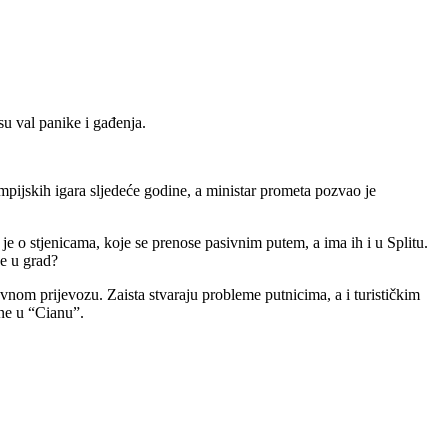
su val panike i gađenja.
impijskih igara sljedeće godine, a ministar prometa pozvao je
 je o stjenicama, koje se prenose pasivnim putem, a ima ih i u Splitu.
ze u grad?
avnom prijevozu. Zaista stvaraju probleme putnicima, a i turističkim
rine u “Cianu”.