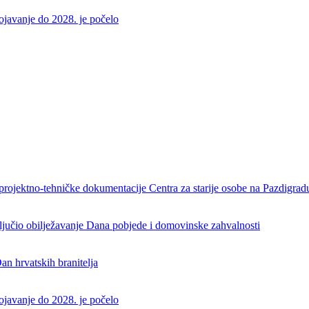
rojavanje do 2028. je počelo
projektno-tehničke dokumentacije Centra za starije osobe na Pazdigrad
aključio obilježavanje Dana pobjede i domovinske zahvalnosti
an hrvatskih branitelja
rojavanje do 2028. je počelo