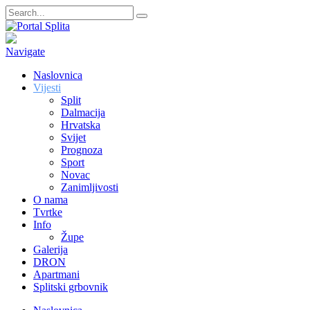
Navigate
Naslovnica
Vijesti
Split
Dalmacija
Hrvatska
Svijet
Prognoza
Sport
Novac
Zanimljivosti
O nama
Tvrtke
Info
Župe
Galerija
DRON
Apartmani
Splitski grbovnik