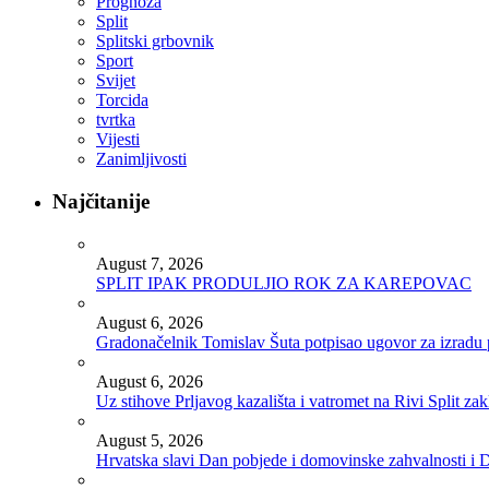
Prognoza
Split
Splitski grbovnik
Sport
Svijet
Torcida
tvrtka
Vijesti
Zanimljivosti
Najčitanije
August 7, 2026
SPLIT IPAK PRODULJIO ROK ZA KAREPOVAC
August 6, 2026
Gradonačelnik Tomislav Šuta potpisao ugovor za izradu 
August 6, 2026
Uz stihove Prljavog kazališta i vatromet na Rivi Split z
August 5, 2026
Hrvatska slavi Dan pobjede i domovinske zahvalnosti i D