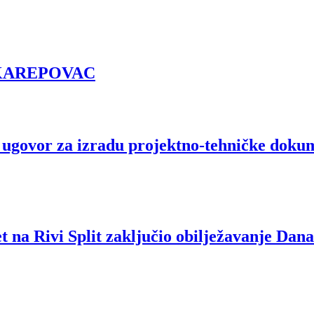
 KAREPOVAC
ugovor za izradu projektno-tehničke dokume
et na Rivi Split zaključio obilježavanje Dan