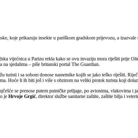
ske, koje prikazuju insekte u pariškom gradskom prijevozu, a izazvale 
dska vijećnica u Parizu rekla kako se ovu invaziju mora riješiti prije Ol
 na sjedalima – piše britanski portal The Guardian.
žu turisti i sa sobom donose nametnike kojih se jako teško riješiti. Riječ
. Hoće li ih biti još i više s obzirom na veliki protok turista koji dola
najčešće se prenose putem putničke prtljage, po avionima, vlakovima i j
io je
Hrvoje Grgić
, direktor službe sanitarne zaštite, zaštite bilja i vete