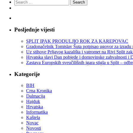
Search
for:
Posljednje vijesti
SPLIT IPAK PRODULJIO ROK ZA KAREPOVAC
Gradonačelnik Tomislav Šuta potpisao ugovor za izradu 
Uz stihove Prljavog kazališta i vatromet na Rivi Split z
Hrvatska slavi Dan pobjede i domovinske zahvalnosti i D
Zastava Europskih sveučilišnih igara stigla u Split – odb
Kategorije
BIH
Crna Kronika
Dalmacija
Hajduk
Hrvatska
Informatika
Kaštela
Novac
Novosti