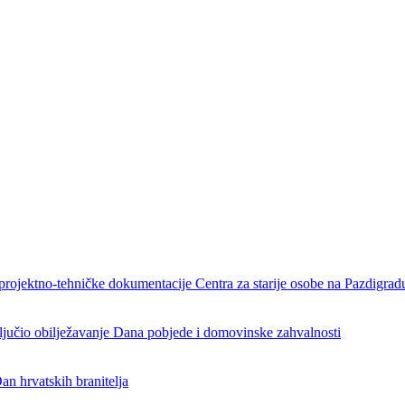
projektno-tehničke dokumentacije Centra za starije osobe na Pazdigrad
aključio obilježavanje Dana pobjede i domovinske zahvalnosti
an hrvatskih branitelja