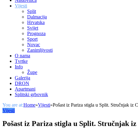
Naslovnica
Vijesti
Split
Dalmacija
Hrvatska
Svijet
Prognoza
Sport
Novac
Zanimljivosti
O nama
Tvrtke
Info
Župe
Galerija
DRON
Apartmani
Splitski grbovnik
You are at:
Home
»
Vijesti
»
Pošast iz Pariza stigla u Split. Stručnjak iz
Vijesti
Pošast iz Pariza stigla u Split. Stručnjak i