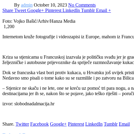
By
admin
October 10, 2023
No Comments
Share
Tweet
Google+
Pinterest
LinkedIn
Tumblr
Email
+
Foto: Vojko Bašić/Arhiv/Hanza Media
1,200
Internetom kruže fotografije i videozapisi iz Europe, mahom iz Francu
Kriza sa stjenicama u Francuskoj izazvala je političku svađu jer je gra
željezničke i autobusne prijevoznike da spriječe razmnožavanje kukaca
Dok se francuska vlast bori protiv kukaca, u Hrvatsku još uvijek pristi
Nedavno smo pisali o tome kako su se razmilile i po zatvoru na Bilicama
– Stjenice ne skaču i ne lete, one se kreću uz pomoć tri para nogu, a 
destinacijama jer ih se, nakon što se pojave, jako teško riješiti – poruč
izvor: slobodnadalmacija.hr
Share.
Twitter
Facebook
Google+
Pinterest
LinkedIn
Tumblr
Email