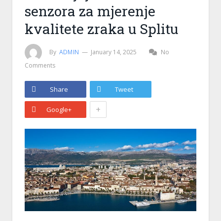
senzora za mjerenje
kvalitete zraka u Splitu
By
ADMIN
January 14, 2025
No
Comments
Share
Tweet
+
Google+