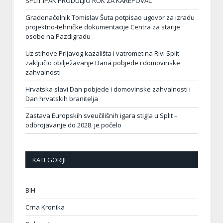
SPLIT IPAK PRODULJIO ROK ZA KAREPOVAC
Gradonačelnik Tomislav Šuta potpisao ugovor za izradu
projektno-tehničke dokumentacije Centra za starije
osobe na Pazdigradu
Uz stihove Prljavog kazališta i vatromet na Rivi Split
zaključio obilježavanje Dana pobjede i domovinske
zahvalnosti
Hrvatska slavi Dan pobjede i domovinske zahvalnosti i
Dan hrvatskih branitelja
Zastava Europskih sveučilišnih igara stigla u Split –
odbrojavanje do 2028. je počelo
KATEGORIJE
BIH
Crna Kronika