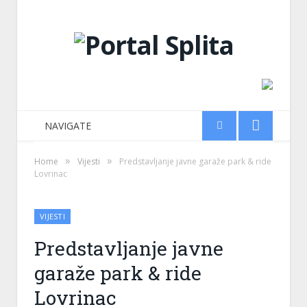
NAVIGATE
»
»
Home
Vijesti
Predstavljanje javne garaže park & ride
Lovrinac
VIJESTI
Predstavljanje javne
garaže park & ride
Lovrinac