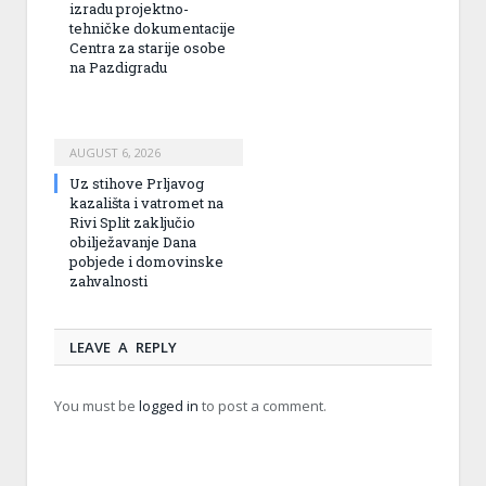
izradu projektno-
tehničke dokumentacije
Centra za starije osobe
na Pazdigradu
AUGUST 6, 2026
Uz stihove Prljavog
kazališta i vatromet na
Rivi Split zaključio
obilježavanje Dana
pobjede i domovinske
zahvalnosti
LEAVE A REPLY
You must be
logged in
to post a comment.