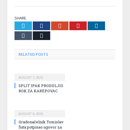
SHARE.
Twitter
Facebook
Google+
Pinterest
LinkedIn
Tumblr
Email
RELATED
POSTS
AUGUST 7, 2026
SPLIT IPAK PRODULJIO
ROK ZA KAREPOVAC
AUGUST 6, 2026
Gradonačelnik Tomislav
Šuta potpisao ugovor za