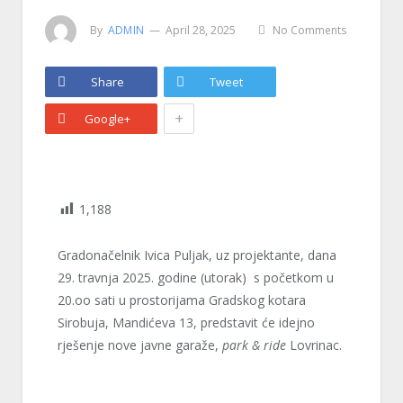
By
ADMIN
April 28, 2025
No Comments
Share
Tweet
+
Google+
1,188
Gradonačelnik Ivica Puljak, uz projektante, dana
29. travnja 2025. godine (utorak) s početkom u
20.oo sati u prostorijama Gradskog kotara
Sirobuja, Mandićeva 13, predstavit će idejno
rješenje nove javne garaže,
park & ride
Lovrinac.