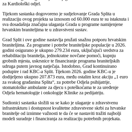
za Kardiološki odjel.
Tijekom sastanka dogovoreno je sudjelovanje Grada Splita u
realizaciju ovog projekta sa iznosom od 60.000 eura te su istaknuta i
sva dosadašnja značajna ulaganja Grada u programe namijenjene
hrvatskim braniteljima te u zdravstveni sustav.
Grad Split i ove godine nastavlja pružati snažnu potporu hrvatskim
braniteljima. Za programe i potrebe braniteljske populacije u 2026.
godini osigurano je ukupno 279.234 eura, uključujući sredstva za
rehabilitaciju branitelja, jednokratne novčane pomoći, kupnju
grobnih mjesta, uskrsnice te financiranje programa braniteljskih
udruga putem javnog natječaja. Istodobno, Grad kontinuirano
podupire i rad KBC-a Split. Tijekom 2026. godine KBC-u je
dodijeljeno ukupno 207.873 eura, među ostalim kroz akciju „1 euro
za svakog građanina Splita“, za potrebe Odjela psihijatrije,
stomatološke ambulante za djecu s poteškoćama te za uređenje
Odjela hematologije i onkologije Klinike za pedijatriju.
Sudionici sastanka složili su se kako je ulaganje u zdravstvenu
infrastrukturu i dostupnost kvalitetne zdravstvene skrbi za hrvatske
branitelje od iznimne važnosti te da će se nastaviti tražiti najbolji
modeli suradnje i financiranja za realizaciju potrebnih projekata.