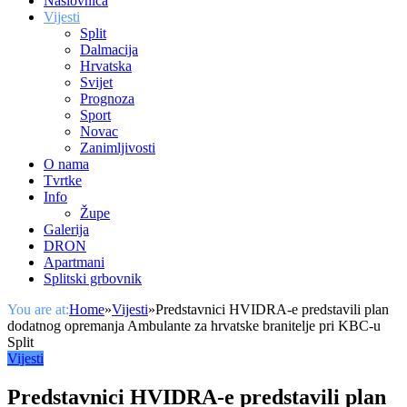
Naslovnica
Vijesti
Split
Dalmacija
Hrvatska
Svijet
Prognoza
Sport
Novac
Zanimljivosti
O nama
Tvrtke
Info
Župe
Galerija
DRON
Apartmani
Splitski grbovnik
You are at:
Home
»
Vijesti
»
Predstavnici HVIDRA-e predstavili plan
dodatnog opremanja Ambulante za hrvatske branitelje pri KBC-u
Split
Vijesti
Predstavnici HVIDRA-e predstavili plan