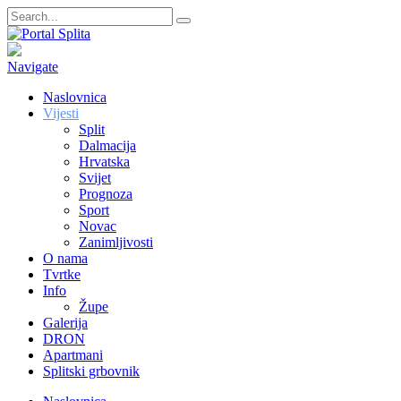
Navigate
Naslovnica
Vijesti
Split
Dalmacija
Hrvatska
Svijet
Prognoza
Sport
Novac
Zanimljivosti
O nama
Tvrtke
Info
Župe
Galerija
DRON
Apartmani
Splitski grbovnik