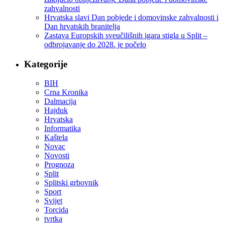
zahvalnosti
Hrvatska slavi Dan pobjede i domovinske zahvalnosti i
Dan hrvatskih branitelja
Zastava Europskih sveučilišnih igara stigla u Split –
odbrojavanje do 2028. je počelo
Kategorije
BIH
Crna Kronika
Dalmacija
Hajduk
Hrvatska
Informatika
Kaštela
Novac
Novosti
Prognoza
Split
Splitski grbovnik
Sport
Svijet
Torcida
tvrtka