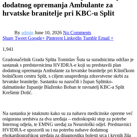
dodatnog opremanja Ambulante za
hrvatske branitelje pri KBC-u Split
By
admin
June 10, 2026
No Comments
Share
Tweet
Google+
Pinterest
LinkedIn
Tumblr
Email
+
1,941
Gradonačelnik Grada Splita Tomislav Šuta sa suradnicima održao je
sastanak s predstavnicima HVIDRA-e koji su predstavili plan
dodatnog opremanja Ambulante za hrvatske branitelje pri Kliničkom
bolničkom centru Split, s ciljem unapređenja zdravstvene skrbi za
hrvatske branitelje. Sastanku su nazočili i župan Splitsko-
dalmatinske županije Blaženko Boban te ravnatelj KBC-a Split
Krešimir Dolić.
Na sastanku je istaknuto kako su za nabavu medicinske opreme već
osigurana sredstva za dva uređaja – endoskopski stup za potrebe
Internog odjela, te EMNG uređaj za Neurološki odjel. Predstavnici
HVIDRA-e upozorili su i na potrebu nabave dodatnog
ehokardiografskog uređaja za dijagnostiku bolesti srca i krvnih žila