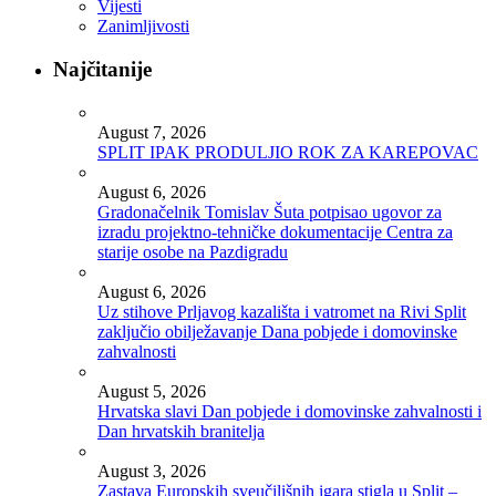
Vijesti
Zanimljivosti
Najčitanije
August 7, 2026
SPLIT IPAK PRODULJIO ROK ZA KAREPOVAC
August 6, 2026
Gradonačelnik Tomislav Šuta potpisao ugovor za
izradu projektno-tehničke dokumentacije Centra za
starije osobe na Pazdigradu
August 6, 2026
Uz stihove Prljavog kazališta i vatromet na Rivi Split
zaključio obilježavanje Dana pobjede i domovinske
zahvalnosti
August 5, 2026
Hrvatska slavi Dan pobjede i domovinske zahvalnosti i
Dan hrvatskih branitelja
August 3, 2026
Zastava Europskih sveučilišnih igara stigla u Split –