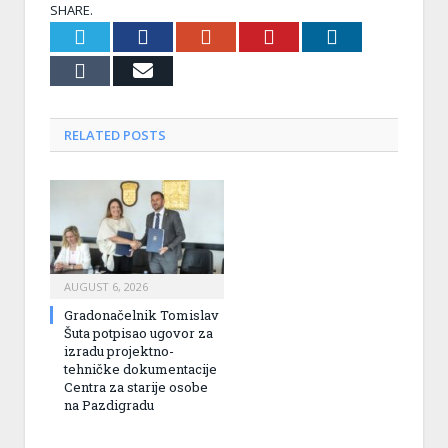
SHARE.
Twitter
Facebook
Google+
Pinterest
LinkedIn
Tumblr
Email
RELATED
POSTS
AUGUST 6, 2026
Gradonačelnik Tomislav
Šuta potpisao ugovor za
izradu projektno-
tehničke dokumentacije
Centra za starije osobe
na Pazdigradu