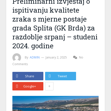
Preliminarni izvještaj o
ispitivanju kvalitete
zraka s mjerne postaje
grada Splita (GK Brda) za
razdoblje srpanj – studeni
2024. godine
By
ADMIN
January 2, 2025
No
Comments
Share
Tweet
+
Google+