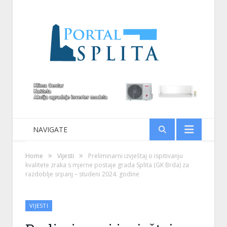
NAVIGATE
»
»
Home
Vijesti
Preliminarni izvještaj o ispitivanju
kvalitete zraka s mjerne postaje grada Splita (GK Brda) za
razdoblje srpanj – studeni 2024. godine
VIJESTI