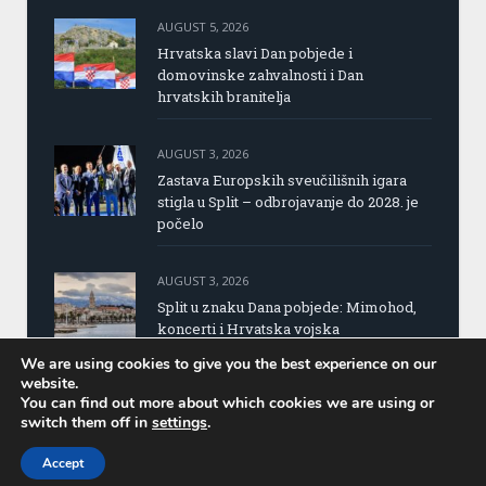
AUGUST 5, 2026
Hrvatska slavi Dan pobjede i
domovinske zahvalnosti i Dan
hrvatskih branitelja
AUGUST 3, 2026
Zastava Europskih sveučilišnih igara
stigla u Split – odbrojavanje do 2028. je
počelo
AUGUST 3, 2026
Split u znaku Dana pobjede: Mimohod,
koncerti i Hrvatska vojska
We are using cookies to give you the best experience on our
website.
You can find out more about which cookies we are using or
switch them off in
settings
.
Copyright © 2015 Portal Splita | Design by:
Parchy
Computers
Accept