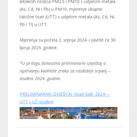
lebdećih čestica PM2.5 i PM10 s udjelom metala
(As, Cd, Ni i Pb) u PM10, mjerenje ukupne
taložne tvari (UTT) s udjelom metala (As, Cd, Ni,
Pb i Tl) u UTT.
Mjerenja su počela 2. srpnja 2024. i završit će 30.
lipnja 2025. godine.
*U prilogu donosimo preliminarni izvještaj o
ispitivanju kvalitete zraka za razdoblje srpanj –
studeni 2024. godine.
PRELIMINARNII-IZVJEŠTAJ_Grad-Split_2024-–-
UTT-i-LČ-studeni