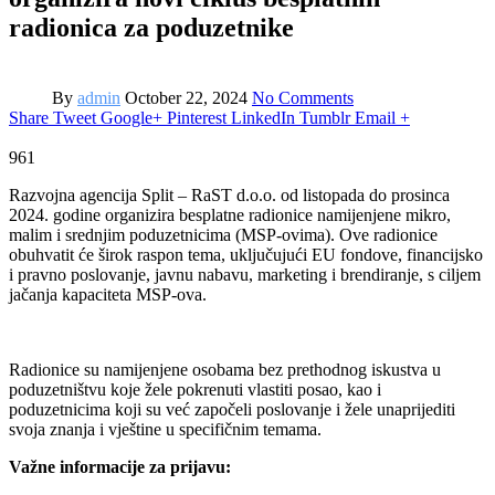
radionica za poduzetnike
By
admin
October 22, 2024
No Comments
Share
Tweet
Google+
Pinterest
LinkedIn
Tumblr
Email
+
961
Razvojna agencija Split – RaST d.o.o. od listopada do prosinca
2024. godine organizira besplatne radionice namijenjene mikro,
malim i srednjim poduzetnicima (MSP-ovima). Ove radionice
obuhvatit će širok raspon tema, uključujući EU fondove, financijsko
i pravno poslovanje, javnu nabavu, marketing i brendiranje, s ciljem
jačanja kapaciteta MSP-ova.
Radionice su namijenjene osobama bez prethodnog iskustva u
poduzetništvu koje žele pokrenuti vlastiti posao, kao i
poduzetnicima koji su već započeli poslovanje i žele unaprijediti
svoja znanja i vještine u specifičnim temama.
Važne informacije za prijavu: