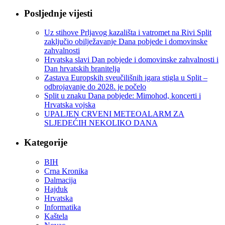
Posljednje vijesti
Uz stihove Prljavog kazališta i vatromet na Rivi Split
zaključio obilježavanje Dana pobjede i domovinske
zahvalnosti
Hrvatska slavi Dan pobjede i domovinske zahvalnosti i
Dan hrvatskih branitelja
Zastava Europskih sveučilišnih igara stigla u Split –
odbrojavanje do 2028. je počelo
Split u znaku Dana pobjede: Mimohod, koncerti i
Hrvatska vojska
UPALJEN CRVENI METEOALARM ZA
SLJEDEĆIH NEKOLIKO DANA
Kategorije
BIH
Crna Kronika
Dalmacija
Hajduk
Hrvatska
Informatika
Kaštela