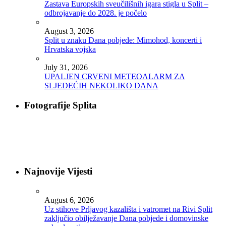
Zastava Europskih sveučilišnih igara stigla u Split –
odbrojavanje do 2028. je počelo
August 3, 2026
Split u znaku Dana pobjede: Mimohod, koncerti i
Hrvatska vojska
July 31, 2026
UPALJEN CRVENI METEOALARM ZA
SLJEDEĆIH NEKOLIKO DANA
Fotografije Splita
Najnovije Vijesti
August 6, 2026
Uz stihove Prljavog kazališta i vatromet na Rivi Split
zaključio obilježavanje Dana pobjede i domovinske