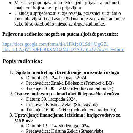
Mjesta se popunjavaju po redoslijedu prijava, a prednost
imaju oni koji se prvi put prijavljuju.
U slučaju spriječenosti sudjelovanja, polaznici su dužni o
tome obavijestiti najkasnije 3 dana prije zakazane radionice
kako bi se oslobodilo mjesto za druge sudionike.
Prijave na radionice moguće su putem sljedeće poveznice:
https://docs.google.com/forms/d/e/1FAIpQLSd4-UgGZi-
4bL_taLAxjVTSJEIeBkXMC2MI1D7A3vqLiJV7xw/viewform
Popis radionica:
Digitalni marketing i brendiranje proizvoda i usluga
Datumi: 23. i 24. listopada 2024.
Predavačica: Zrinka Bilokapić (Promocija BB)
Trajanje: 16:00 – 20:00 (dvodnevna radionica)
Osnove poslovanja – imati obrt ili trgovačko društvo
Datum: 30. listopada 2024.
Predavač: Kristina Zekić (Strategylab)
Trajanje: 16:00 – 20:00 (jednodnevna radionica)
Upravljanje financijama i rizicima i knjigovodstvo za
MSP-ove
Datumi: 13. i 14. studenoga 2024.
Predavačica: Kristina Zekić (Strategylab)