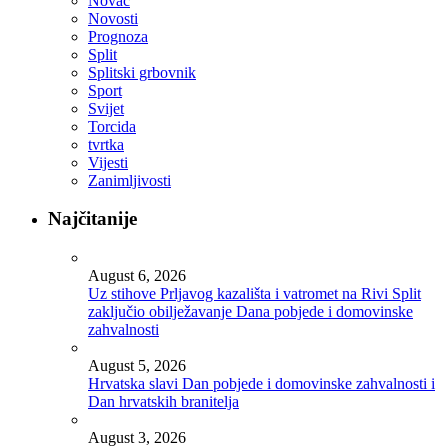
Novac
Novosti
Prognoza
Split
Splitski grbovnik
Sport
Svijet
Torcida
tvrtka
Vijesti
Zanimljivosti
Najčitanije
August 6, 2026
Uz stihove Prljavog kazališta i vatromet na Rivi Split
zaključio obilježavanje Dana pobjede i domovinske
zahvalnosti
August 5, 2026
Hrvatska slavi Dan pobjede i domovinske zahvalnosti i
Dan hrvatskih branitelja
August 3, 2026