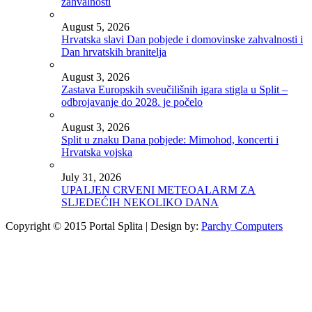
zahvalnosti
August 5, 2026
Hrvatska slavi Dan pobjede i domovinske zahvalnosti i
Dan hrvatskih branitelja
August 3, 2026
Zastava Europskih sveučilišnih igara stigla u Split –
odbrojavanje do 2028. je počelo
August 3, 2026
Split u znaku Dana pobjede: Mimohod, koncerti i
Hrvatska vojska
July 31, 2026
UPALJEN CRVENI METEOALARM ZA
SLJEDEĆIH NEKOLIKO DANA
Copyright © 2015 Portal Splita | Design by:
Parchy Computers