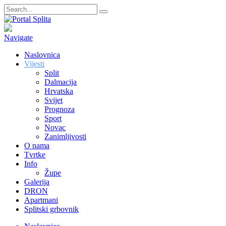
Navigate
Naslovnica
Vijesti
Split
Dalmacija
Hrvatska
Svijet
Prognoza
Sport
Novac
Zanimljivosti
O nama
Tvrtke
Info
Župe
Galerija
DRON
Apartmani
Splitski grbovnik