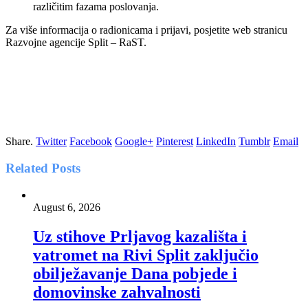
različitim fazama poslovanja.
Za više informacija o radionicama i prijavi, posjetite web stranicu
Razvojne agencije Split – RaST.
Share.
Twitter
Facebook
Google+
Pinterest
LinkedIn
Tumblr
Email
Related
Posts
August 6, 2026
Uz stihove Prljavog kazališta i
vatromet na Rivi Split zaključio
obilježavanje Dana pobjede i
domovinske zahvalnosti