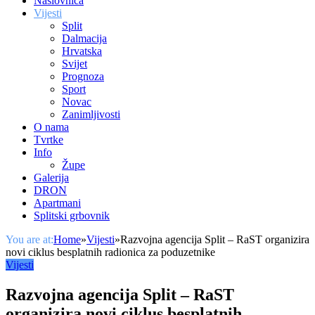
Naslovnica
Vijesti
Split
Dalmacija
Hrvatska
Svijet
Prognoza
Sport
Novac
Zanimljivosti
O nama
Tvrtke
Info
Župe
Galerija
DRON
Apartmani
Splitski grbovnik
You are at:
Home
»
Vijesti
»
Razvojna agencija Split – RaST organizira
novi ciklus besplatnih radionica za poduzetnike
Vijesti
Razvojna agencija Split – RaST
organizira novi ciklus besplatnih