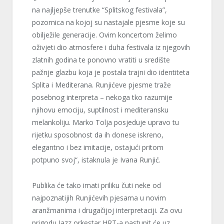
na najljepše trenutke “Splitskog festivala”,
pozornica na kojoj su nastajale pjesme koje su
obilježile generacije. Ovim koncertom želimo
oživjeti dio atmosfere i duha festivala iz njegovih
zlatnih godina te ponovno vratiti u središte
pažnje glazbu koja je postala trajni dio identiteta
Splita i Mediterana. Runjićeve pjesme traže
posebnog interpreta – nekoga tko razumije
njihovu emociju, suptilnost i mediteransku
melankoliju. Marko Tolja posjeduje upravo tu
rijetku sposobnost da ih donese iskreno,
elegantno i bez imitacije, ostajući pritom
potpuno svoj“, istaknula je Ivana Runjić.
Publika će tako imati priliku čuti neke od
najpoznatijih Runjićevih pjesama u novim
aranžmanima i drugačijoj interpretaciji. Za ovu
prigodu Jazz orkestar HRT-a nastupit će uz