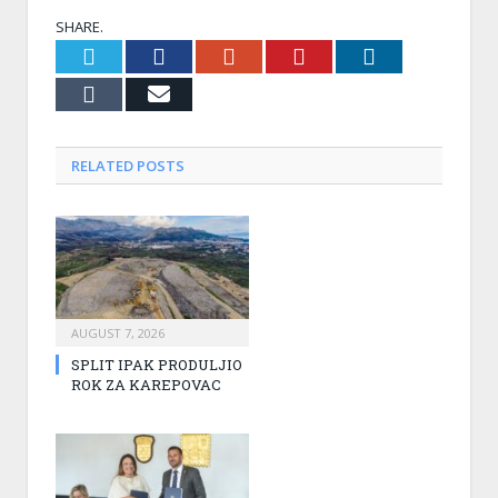
SHARE.
Twitter
Facebook
Google+
Pinterest
LinkedIn
Tumblr
Email
RELATED
POSTS
AUGUST 7, 2026
SPLIT IPAK PRODULJIO
ROK ZA KAREPOVAC