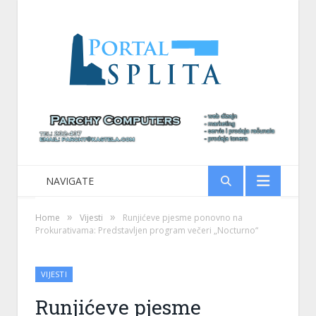
NAVIGATE
»
»
Home
Vijesti
Runjićeve pjesme ponovno na
Prokurativama: Predstavljen program večeri „Nocturno“
VIJESTI
Runjićeve pjesme