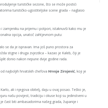
 produljenje turističke sezone, što se može postići
atorima turističko-ugostiteljske scene grada – naglasio
 i zamjeniku na prijemu i potpori, istaknuvši kako mu je
esionalna opcija, unatoč zahtjevnom putu:
kazalo se da je ispravan. Ima još puno prostora za
 stigne i druga zvjezdica – kazao je Kaleb, čiji je
Split donio nakon nepune dvije godine rada.
od najboljih hrvatskih chefova
Hrvoje Zirojević
, koji je
rlo, ali i njegova obitelj, daju u ovaj posao. Teško je,
juru našu povijest, tradiciju i okuse koji su jedinstveni u
a je čast biti ambasadorima našeg grada, županije i