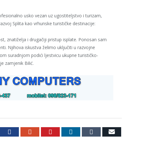
rofesionalno usko vezan uz ugostiteljstvo i turizam,
azvoj Splita kao vrhunske turističke destinacije:
t, znatiželja i drugačiji pristup isplate. Ponosan sam
enti. Njihova iskustva želimo uključiti u razvojne
m suradnjom podići ljestvicu ukupne turističko-
e zamjenik Bilić.
witter
Facebook
Google+
Pinterest
LinkedIn
Tumblr
Email