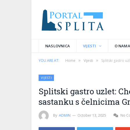
NASLOVNICA
VIJESTI
O NAM
»
»
YOU ARE AT:
Home
Vijesti
Splitski gastro uz
VIJESTI
Splitski gastro uzlet: C
sastanku s čelnicima G
By
ADMIN
October 13, 2025
No C