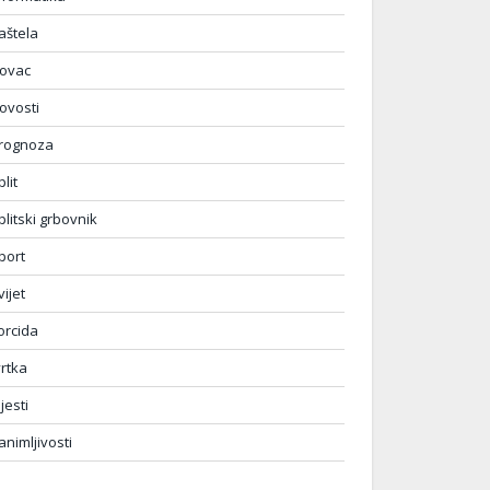
aštela
ovac
ovosti
rognoza
plit
plitski grbovnik
port
vijet
orcida
vrtka
ijesti
animljivosti