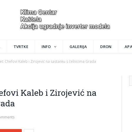
A
TVRTKE
INFO
GALERIJA
DRON
AP
let: Chefovi Kaleb i Zirojević na sastanku s čelnicima Grada
hefovi Kaleb i Zirojević na
rada
omments