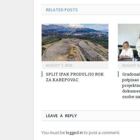
RELATED
POSTS
AUGUST 7, 2026
AUGUST 6,
SPLIT IPAK PRODULJIO ROK
Gradonač
ZA KAREPOVAC
potpisao
projektn
dokument
osobe na
LEAVE A REPLY
You must be
logged in
to post a comment.