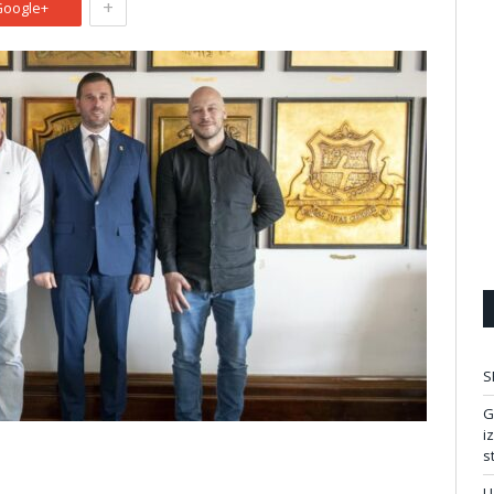
+
oogle+
S
G
i
s
U