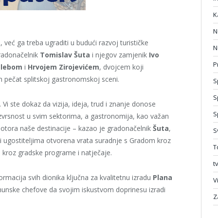
K
N
, već ga treba ugraditi u budući razvoj turističke
N
gradonačelnik
Tomislav Šuta
i njegov zamjenik
Ivo
P
alebom
i
Hrvojem Zirojevićem
, dvojcem koji
n pečat splitskoj gastronomskoj sceni.
S
S
 ste dokaz da vizija, ideja, trud i znanje donose
S
i izvrsnost u svim sektorima, a gastronomija, kao važan
otora naše destinacije – kazao je gradonačelnik
Šuta
,
S
 i ugostiteljima otvorena vrata suradnje s Gradom kroz
T
 i kroz gradske programe i natječaje.
t
ormacija svih dionika ključna za kvalitetnu izradu
Plana
V
rhunske chefove da svojim iskustvom doprinesu izradi
Z