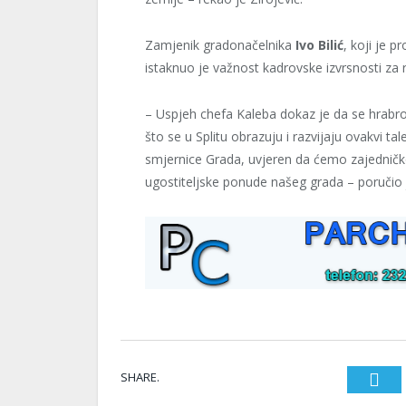
Zamjenik gradonačelnika
Ivo Bilić
, koji je p
istaknuo je važnost kadrovske izvrsnosti za r
– Uspjeh chefa Kaleba dokaz je da se hrabros
što se u Splitu obrazuju i razvijaju ovakvi tal
smjernice Grada, uvjeren da ćemo zajedničko
ugostiteljske ponude našeg grada – poručio j
SHARE.
T