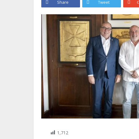
Share
Tweet
G
1,712