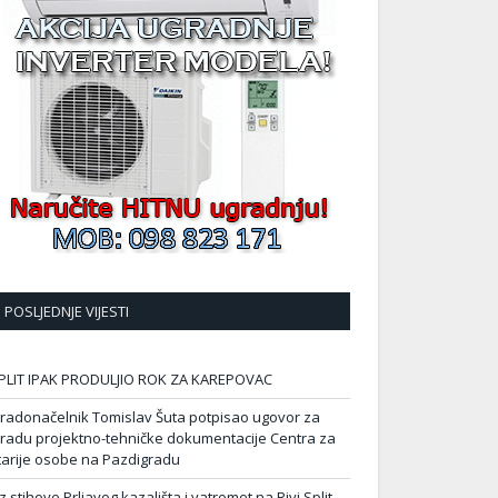
POSLJEDNJE VIJESTI
PLIT IPAK PRODULJIO ROK ZA KAREPOVAC
radonačelnik Tomislav Šuta potpisao ugovor za
zradu projektno-tehničke dokumentacije Centra za
tarije osobe na Pazdigradu
z stihove Prljavog kazališta i vatromet na Rivi Split