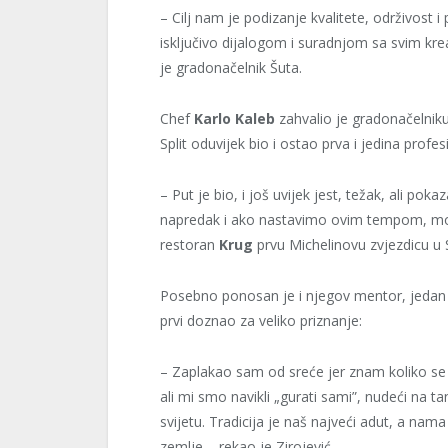
– Cilj nam je podizanje kvalitete, održivost i
isključivo dijalogom i suradnjom sa svim kre
je gradonačelnik Šuta.
Chef
Karlo Kaleb
zahvalio je gradonačelniku
Split oduvijek bio i ostao prva i jedina prof
– Put je bio, i još uvijek jest, težak, ali po
napredak i ako nastavimo ovim tempom, možda
restoran
Krug
prvu Michelinovu zvjezdicu u 
Posebno ponosan je i njegov mentor, jedan 
prvi doznao za veliko priznanje:
– Zaplakao sam od sreće jer znam koliko se Ka
ali mi smo navikli „gurati sami”, nudeći na tan
svijetu. Tradicija je naš najveći adut, a nam
zemlje – rekao je Zirojević.