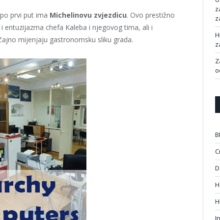
z
 po prvi put ima
Michelinovu zvjezdicu
. Ovo prestižno
z
 i entuzijazma chefa Kaleba i njegovog tima, ali i
H
ačajno mijenjaju gastronomsku sliku grada.
z
Z
o
B
C
D
H
H
I