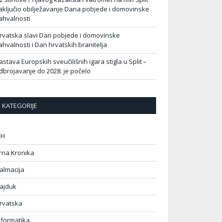
aključio obilježavanje Dana pobjede i domovinske
ahvalnosti
rvatska slavi Dan pobjede i domovinske
ahvalnosti i Dan hrvatskih branitelja
astava Europskih sveučilišnih igara stigla u Split –
dbrojavanje do 2028. je počelo
KATEGORIJE
IH
rna Kronika
almacija
ajduk
rvatska
nformatika