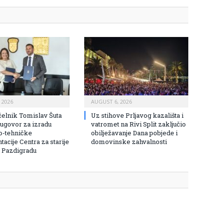
 2026
AUGUST 6, 2026
elnik Tomislav Šuta
Uz stihove Prljavog kazališta i
 ugovor za izradu
vatromet na Rivi Split zaključio
o-tehničke
obilježavanje Dana pobjede i
acije Centra za starije
domovinske zahvalnosti
 Pazdigradu