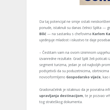
Da taj potencijal ne smije ostati neiskorišten
ponude, istaknuli su danas čelnici Splita — 
Bilić
— na sastanku s chefovima
Karlom K
ujedinjuje mladost i iskustvo te daje poseba
– Čestitam vam na ovom iznimnom uspjehu. Vi
izvanredne rezultate. Grad Split želi poticat
segment turizma, jedan je od najboljih prom
podsjetivši da su poduzetnicima, obrtnicima
novooformljeno
Gospodarsko vijeće
, kao
Gradonačelnik je istaknuo da je povratna inf
upravljanja destinacijom
, te je pozvao v
tog strateškog dokumenta.