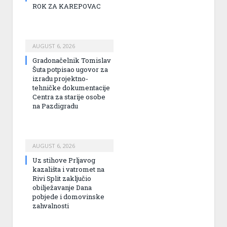
ROK ZA KAREPOVAC
AUGUST 6, 2026
Gradonačelnik Tomislav
Šuta potpisao ugovor za
izradu projektno-
tehničke dokumentacije
Centra za starije osobe
na Pazdigradu
AUGUST 6, 2026
Uz stihove Prljavog
kazališta i vatromet na
Rivi Split zaključio
obilježavanje Dana
pobjede i domovinske
zahvalnosti