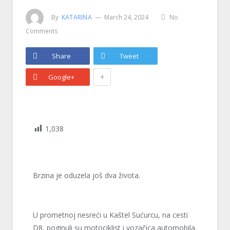
By
KATARINA
March 24, 2024
No
Comments
Share
Tweet
+
Google+
1,038
Brzina je oduzela još dva života.
U prometnoj nesreći u Kaštel Sućurcu, na cesti
D8, poginuli su motociklist i vozačica automobila.