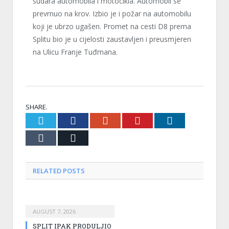
sudara automobila i motocikla. Automobil se
prevrnuo na krov. Izbio je i požar na automobilu
koji je ubrzo ugašen. Promet na cesti D8 prema
Splitu bio je u cijelosti zaustavljen i preusmjeren
na Ulicu Franje Tuđmana.
SHARE.
Twitter
Facebook
Google+
Pinterest
LinkedIn
Tumblr
Email
RELATED
POSTS
AUGUST 7, 2026
SPLIT IPAK PRODULJIO