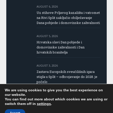
AUGUST 6, 2026
Uz stihove Prljavog kazališta i vatromet
na Rivi Split zaključio obilježavanje
Dana pobjede i domovinske zahvalnosti
AUGUST 5, 2026
Hrvatska slavi Dan pobjede i
domovinske zahvalnosti i Dan
hrvatskih branitelja
AUGUST 3, 2026
Zastava Europskih sveučilišnih igara
stigla u Split – odbrojavanje do 2028. je
počelo
We are using cookies to give you the best experience on
our website.
You can find out more about which cookies we are using or
switch them off in
settings
.
Copyright © 2015 Portal Splita | Design by:
Parchy
Computers