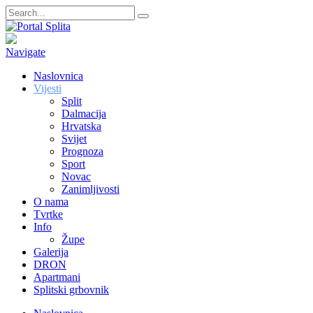
Navigate
Naslovnica
Vijesti
Split
Dalmacija
Hrvatska
Svijet
Prognoza
Sport
Novac
Zanimljivosti
O nama
Tvrtke
Info
Župe
Galerija
DRON
Apartmani
Splitski grbovnik