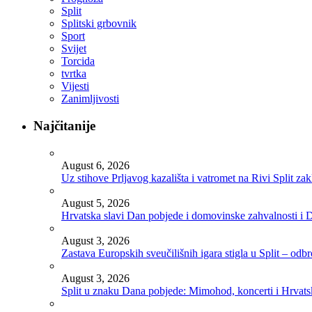
Split
Splitski grbovnik
Sport
Svijet
Torcida
tvrtka
Vijesti
Zanimljivosti
Najčitanije
August 6, 2026
Uz stihove Prljavog kazališta i vatromet na Rivi Split z
August 5, 2026
Hrvatska slavi Dan pobjede i domovinske zahvalnosti i D
August 3, 2026
Zastava Europskih sveučilišnih igara stigla u Split – odb
August 3, 2026
Split u znaku Dana pobjede: Mimohod, koncerti i Hrvats