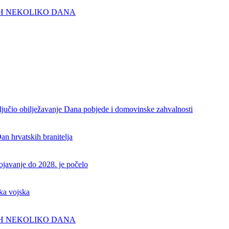
IH NEKOLIKO DANA
aključio obilježavanje Dana pobjede i domovinske zahvalnosti
an hrvatskih branitelja
rojavanje do 2028. je počelo
ka vojska
IH NEKOLIKO DANA