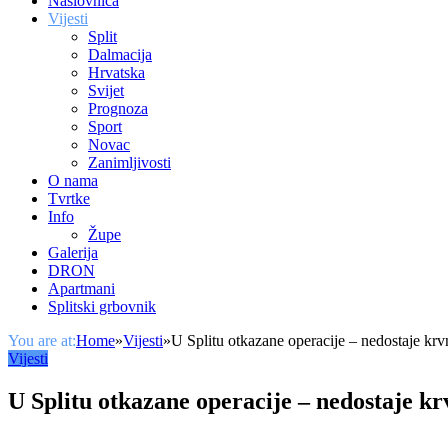
Naslovnica
Vijesti
Split
Dalmacija
Hrvatska
Svijet
Prognoza
Sport
Novac
Zanimljivosti
O nama
Tvrtke
Info
Župe
Galerija
DRON
Apartmani
Splitski grbovnik
You are at:
Home
»
Vijesti
»
U Splitu otkazane operacije – nedostaje krv
Vijesti
U Splitu otkazane operacije – nedostaje kr