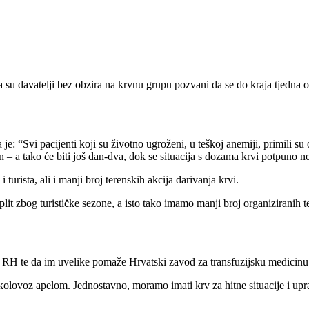
a su davatelji bez obzira na krvnu grupu pozvani da se do kraja tjedna 
 je: “Svi pacijenti koji su životno ugroženi, u teškoj anemiji, primili 
 – a tako će biti još dan-dva, dok se situacija s dozama krvi potpuno ne 
 turista, ali i manji broj terenskih akcija darivanja krvi.
t zbog turističke sezone, a isto tako imamo manji broj organiziranih ter
u RH te da im uvelike pomaže Hrvatski zavod za transfuzijsku medicinu
kolovoz apelom. Jednostavno, moramo imati krv za hitne situacije i up