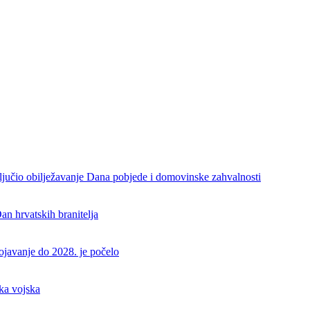
aključio obilježavanje Dana pobjede i domovinske zahvalnosti
an hrvatskih branitelja
rojavanje do 2028. je počelo
ka vojska