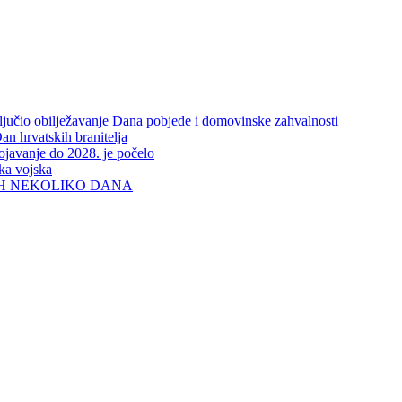
aključio obilježavanje Dana pobjede i domovinske zahvalnosti
an hrvatskih branitelja
rojavanje do 2028. je počelo
ka vojska
IH NEKOLIKO DANA