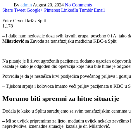
By
admin
August 20, 2024
No Comments
Share
Tweet
Google+
Pinterest
LinkedIn
Tumblr
Email
+
Foto: Crveni križ / Split
1,178
– I dalje nam nedostaje doza svih krvnih grupa, posebno 0 i A, tako d
Milardović
sa Zavoda za transfuzijsku medicinu KBC-a Split.
Na pitanje je li život ugroženih pacijenata dodatno ugrožen odgovorila
kazala je kako je odgođen dio operacija koje nisu bile hitne je odgođen
Potvrdila je da je nestašica krvi posljedica povećanog priljeva i gostiju i
– Tijekom srpnja i kolovoza imamo veći priljev pacijenata u KBC u Spli
Moramo biti spremni za hitne situacije
Dodala je kako u Splitu surađujemo sa svim transfuzijskim centrima 
– Mi se uvijek pripremimo za ljeto, međutim uvijek nekako završimo 
nepredvidive, iznenadne situacije, kazala je dr. Milardović.