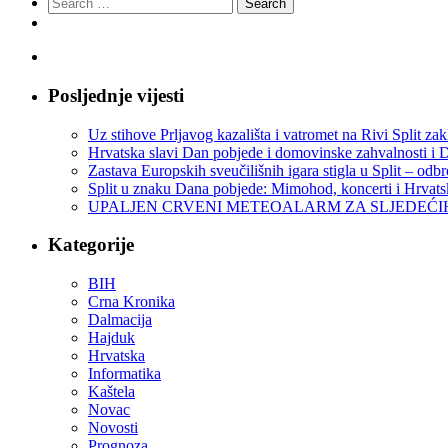
Search
for:
Posljednje vijesti
Uz stihove Prljavog kazališta i vatromet na Rivi Split z
Hrvatska slavi Dan pobjede i domovinske zahvalnosti i D
Zastava Europskih sveučilišnih igara stigla u Split – odb
Split u znaku Dana pobjede: Mimohod, koncerti i Hrvats
UPALJEN CRVENI METEOALARM ZA SLJEDEĆ
Kategorije
BIH
Crna Kronika
Dalmacija
Hajduk
Hrvatska
Informatika
Kaštela
Novac
Novosti
Prognoza