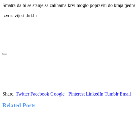
Smatra da bi se stanje sa zalihama krvi moglo popraviti do kraja tjedn
izvor: vijesti.hrt.hr
Share.
Twitter
Facebook
Google+
Pinterest
LinkedIn
Tumblr
Email
Related
Posts