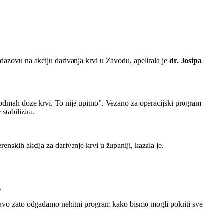
odazovu na akciju darivanja krvi u Zavodu, apelirala je
dr. Josipa
su odmah doze krvi. To nije upitno”. Vezano za operacijski program
stabilizira.
enskih akcija za darivanje krvi u županiji, kazala je.
.
ravo zato odgađamo nehitni program kako bismo mogli pokriti sve