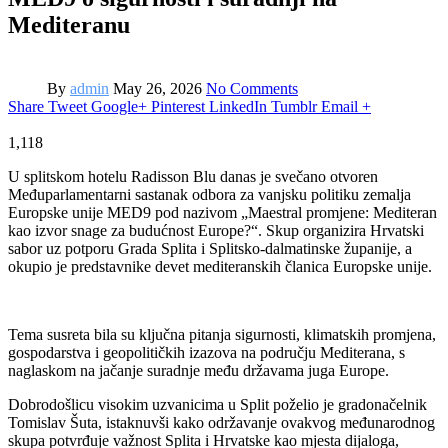
Mediteranu
By
admin
May 26, 2026
No Comments
Share
Tweet
Google+
Pinterest
LinkedIn
Tumblr
Email
+
1,118
U splitskom hotelu Radisson Blu danas je svečano otvoren
Međuparlamentarni sastanak odbora za vanjsku politiku zemalja
Europske unije MED9 pod nazivom „Maestral promjene: Mediteran
kao izvor snage za budućnost Europe?“. Skup organizira Hrvatski
sabor uz potporu Grada Splita i Splitsko-dalmatinske županije, a
okupio je predstavnike devet mediteranskih članica Europske unije.
Tema susreta bila su ključna pitanja sigurnosti, klimatskih promjena,
gospodarstva i geopolitičkih izazova na području Mediterana, s
naglaskom na jačanje suradnje među državama juga Europe.
Dobrodošlicu visokim uzvanicima u Split poželio je gradonačelnik
Tomislav Šuta, istaknuvši kako održavanje ovakvog međunarodnog
skupa potvrđuje važnost Splita i Hrvatske kao mjesta dijaloga,