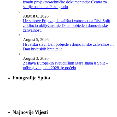
izradu projektno-tehničke dokumentacije Centra za
starije osobe na Pazdigradu
August 6, 2026
Uz stihove Prljavog kazališta i vatromet na Rivi Split
zaključio obilježavanje Dana pobjede i domovinske
zahvalnosti
August 5, 2026
Hrvatska slavi Dan pobjede i domovinske zahvalnosti i
Dan hrvatskih branitelja
August 3, 2026
Zastava Europskih sveučilišnih igara stigla u Split –
odbrojavanje do 2028. je počelo
Fotografije Splita
Najnovije Vijesti