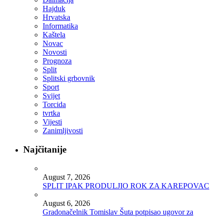
Hajduk
Hrvatska
Informatika
Kaštela
Novac
Novosti
Prognoza
Split
Splitski grbovnik
Sport
Svijet
Torcida
tvrtka
Vijesti
Zanimljivosti
Najčitanije
August 7, 2026
SPLIT IPAK PRODULJIO ROK ZA KAREPOVAC
August 6, 2026
Gradonačelnik Tomislav Šuta potpisao ugovor za