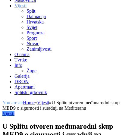
Naslovnica
Vijesti
Split
Dalmacija
Hrvatska
Svijet
Prognoza
Sport
Novac
Zanimljivosti
O nama
Tvrtke
Info
Župe
Galerija
DRON
Apartmani
Splitski grbovnik
You are at:
Home
»
Vijesti
»
U Splitu otvoren međunarodni skup
MED9 o sigurnosti i suradnji na Mediteranu
Vijesti
U Splitu otvoren međunarodni skup
MED9 o sigurnosti i suradnji na