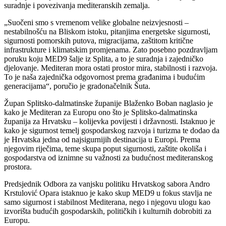
suradnje i povezivanja mediteranskih zemalja.
„Suočeni smo s vremenom velike globalne neizvjesnosti –
nestabilnošću na Bliskom istoku, pitanjima energetske sigurnosti,
sigurnosti pomorskih putova, migracijama, zaštitom kritične
infrastrukture i klimatskim promjenama. Zato posebno pozdravljam
poruku koju MED9 šalje iz Splita, a to je suradnja i zajedničko
djelovanje. Mediteran mora ostati prostor mira, stabilnosti i razvoja.
To je naša zajednička odgovornost prema građanima i budućim
generacijama“, poručio je gradonačelnik Šuta.
Župan Splitsko-dalmatinske županije Blaženko Boban naglasio je
kako je Mediteran za Europu ono što je Splitsko-dalmatinska
županija za Hrvatsku – kolijevka povijesti i državnosti. Istaknuo je
kako je sigurnost temelj gospodarskog razvoja i turizma te dodao da
je Hrvatska jedna od najsigurnijih destinacija u Europi. Prema
njegovim riječima, teme skupa poput sigurnosti, zaštite okoliša i
gospodarstva od iznimne su važnosti za budućnost mediteranskog
prostora.
Predsjednik Odbora za vanjsku politiku Hrvatskog sabora Andro
Krstulović Opara istaknuo je kako skup MED9 u fokus stavlja ne
samo sigurnost i stabilnost Mediterana, nego i njegovu ulogu kao
izvorišta budućih gospodarskih, političkih i kulturnih dobrobiti za
Europu.