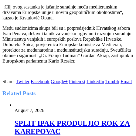
„Cilj ovog sastanka je jačanje suradnje među mediteranskim
državama Europske unije u novim geopolitičkim okolnostima“,
kazao je Krstulović Opara.
Među sudionicima skupa bili su i potpredsjednik Hrvatskog sabora
Ivan Penava, državni tajnik za vanjsku trgovinu i razvojnu suradnju
Ministarstva vanjskih i europskih poslova Republike Hrvatske,
Dubravka Šuica, povjerenica Europske komisije za Mediteran,
prorektor za međunarodnu i međuinstitucijsku suradnju, Sveučilišta
obrane i sigurnosti „Dr. Franjo Tuđman“ Gordan Akrap, zastupnik u
Europskom parlamentu Karlo Ressler.
Share.
Twitter
Facebook
Google+
Pinterest
LinkedIn
Tumblr
Email
Related
Posts
August 7, 2026
SPLIT IPAK PRODULJIO ROK ZA
KAREPOVAC