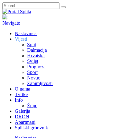
Navigate
Naslovnica
Vijesti
Split
Dalmacija
Hrvatska
Svijet
Prognoza
Sport
Novac
Zanimljivosti
O nama
Tvrtke
Info
Župe
Galerija
DRON
Apartmani
Splitski grbovnik