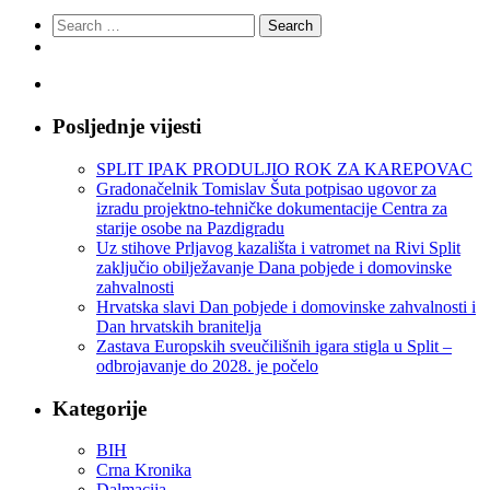
Search
for:
Posljednje vijesti
SPLIT IPAK PRODULJIO ROK ZA KAREPOVAC
Gradonačelnik Tomislav Šuta potpisao ugovor za
izradu projektno-tehničke dokumentacije Centra za
starije osobe na Pazdigradu
Uz stihove Prljavog kazališta i vatromet na Rivi Split
zaključio obilježavanje Dana pobjede i domovinske
zahvalnosti
Hrvatska slavi Dan pobjede i domovinske zahvalnosti i
Dan hrvatskih branitelja
Zastava Europskih sveučilišnih igara stigla u Split –
odbrojavanje do 2028. je počelo
Kategorije
BIH
Crna Kronika
Dalmacija