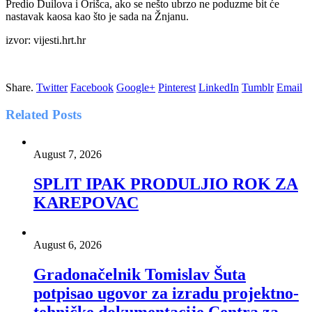
Predio Duilova i Orišca, ako se nešto ubrzo ne poduzme bit će
nastavak kaosa kao što je sada na Žnjanu.
izvor: vijesti.hrt.hr
Share.
Twitter
Facebook
Google+
Pinterest
LinkedIn
Tumblr
Email
Related
Posts
August 7, 2026
SPLIT IPAK PRODULJIO ROK ZA
KAREPOVAC
August 6, 2026
Gradonačelnik Tomislav Šuta
potpisao ugovor za izradu projektno-
tehničke dokumentacije Centra za