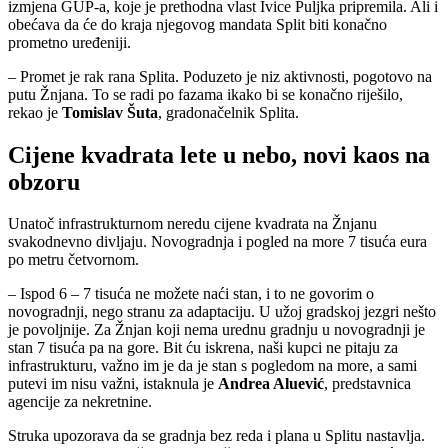
izmjena GUP-a, koje je prethodna vlast Ivice Puljka pripremila. Ali i
obećava da će do kraja njegovog mandata Split biti konačno
prometno uređeniji.
– Promet je rak rana Splita. Poduzeto je niz aktivnosti, pogotovo na
putu Žnjana. To se radi po fazama ikako bi se konačno riješilo,
rekao je
Tomislav Šuta
, gradonačelnik Splita.
Cijene kvadrata lete u nebo, novi kaos na
obzoru
Unatoč infrastrukturnom neredu cijene kvadrata na Žnjanu
svakodnevno divljaju. Novogradnja i pogled na more 7 tisuća eura
po metru četvornom.
– Ispod 6 – 7 tisuća ne možete naći stan, i to ne govorim o
novogradnji, nego stranu za adaptaciju. U užoj gradskoj jezgri nešto
je povoljnije. Za Žnjan koji nema urednu gradnju u novogradnji je
stan 7 tisuća pa na gore. Bit ću iskrena, naši kupci ne pitaju za
infrastrukturu, važno im je da je stan s pogledom na more, a sami
putevi im nisu važni, istaknula je
Andrea Aluević
, predstavnica
agencije za nekretnine.
Struka upozorava da se gradnja bez reda i plana u Splitu nastavlja.