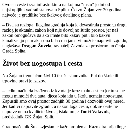
Ovo su ceste i sva infrastruktura na kojima “rastu” jedni od
najskupljih kvadrati stanova u Splitu. Četvrt Žnjan već 20 godina
najveće je gradilište bez ikakvog detaljnog plana.
– Dva su razloga. Ilegalna gradnja koja je devastirala prostor,a drugi
razlog je aktualni zakon koji nije dovoljno štitilo prostor, jer naš
zakon omogućava da ako imate bilo kakav put i bilo kakvu
kanalizaciju pa makar ona bila crna jama vi možete napraviti zgradu,
naglašava
Dragan Žuvela
, ravnatelj Zavoda za prostorno uređenja
Grada Splita.
Život bez nogostupa i cesta
Na Žnjanu trenutačno živi 10 tisuća stanovnika. Put do škole ili
trgovine pravi je izazov.
– Jedini način da izađemo iz kvarta je kroz malu cesticu jer tu se ne
mogu mimoići dva auta, djeca koja idu u školu nemaju nogostupa.
Zapustili smo ovaj prostor zadnjih 30 godina i dozvolili ovaj nered.
Jer kad vi napravite zgradu, a nakon toga cestu, dok se ceste ne
naprave nema kvalitete života, istaknuo je
Tonći Vatavuk
,
predsjednik GK Žnjan Split.
Gradonačelnik Šuta svjestan je kaže problema. Razmatra prijedloge