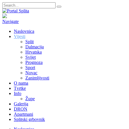
Navigate
Naslovnica
Vijesti
Split
Dalmacija
Hrvatska
Svijet
Prognoza
Sport
Novac
Zanimljivosti
O nama
Tvrtke
Info
Župe
Galerija
DRON
Apartmani
Splitski grbovnik