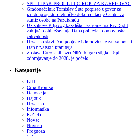
SPLIT IPAK PRODULJIO ROK ZA KAREPOVAC
Gradonačelnik Tomislav Šuta potpisao ugovor za
izradu projektno-tehničke dokumentacije Centra za
starije osobe na Pazdigradu
Uz stihove Prljavog kazališta i vatromet na Rivi Split
zaključio obilježavanje Dana pobjede i domovinske
zahvalnosti
Hrvatska slavi Dan pobjede i domovinske zahvalnosti i
Dan hrvatskih branitelja
Zastava Europskih sveučilišnih igara stigla u Split –
odbrojavanje do 2028. je počelo
Kategorije
BIH
Crna Kronika
Dalmacija
Hajduk
Hrvatska
Informatika
Kaštela
Novac
Novosti
Prognoza