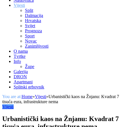
Naslovnica
Vijesti
Split
Dalmacija
Hrvatska
Svijet
Prognoza
Sport
Novac
Zanimljivosti
O nama
Tvrtke
Info
Župe
Galerija
DRON
Apartmani
Splitski grbovnik
You are at:
Home
»
Vijesti
»
Urbanistički kaos na Žnjanu: Kvadrat 7
tisuća eura, infrastrukture nema
Vijesti
Urbanistički kaos na Žnjanu: Kvadrat 7
tisuća eura, infrastrukture nema