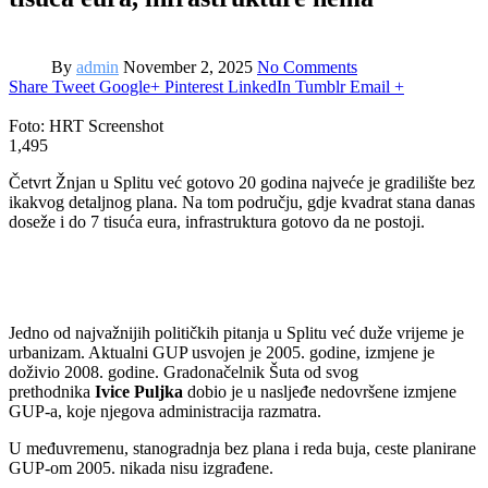
By
admin
November 2, 2025
No Comments
Share
Tweet
Google+
Pinterest
LinkedIn
Tumblr
Email
+
Foto: HRT Screenshot
1,495
Četvrt Žnjan u Splitu već gotovo 20 godina najveće je gradilište bez
ikakvog detaljnog plana. Na tom području, gdje kvadrat stana danas
doseže i do 7 tisuća eura, infrastruktura gotovo da ne postoji.
Jedno od najvažnijih političkih pitanja u Splitu već duže vrijeme je
urbanizam. Aktualni GUP usvojen je 2005. godine, izmjene je
doživio 2008. godine. Gradonačelnik Šuta od svog
prethodnika
Ivice Puljka
dobio je u nasljeđe nedovršene izmjene
GUP-a, koje njegova administracija razmatra.
U međuvremenu, stanogradnja bez plana i reda buja, ceste planirane
GUP-om 2005. nikada nisu izgrađene.