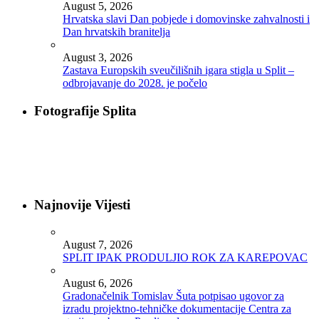
August 5, 2026
Hrvatska slavi Dan pobjede i domovinske zahvalnosti i
Dan hrvatskih branitelja
August 3, 2026
Zastava Europskih sveučilišnih igara stigla u Split –
odbrojavanje do 2028. je počelo
Fotografije Splita
Najnovije Vijesti
August 7, 2026
SPLIT IPAK PRODULJIO ROK ZA KAREPOVAC
August 6, 2026
Gradonačelnik Tomislav Šuta potpisao ugovor za
izradu projektno-tehničke dokumentacije Centra za