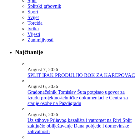
Split
Splitski grbovnik
Sport
Svijet
Torcida
tvrtka
Vijesti
Zanimljivosti
Najčitanije
August 7, 2026
SPLIT IPAK PRODULJIO ROK ZA KAREPOVAC
August 6, 2026
Gradonačelnik Tomislav Šuta potpisao ugovor za
izradu projektno-tehničke dokumentacije Centra za
starije osobe na Pazdigradu
August 6, 2026
Uz stihove Prljavog kazališta i vatromet na Rivi Split
zaključio obilježavanje Dana pobjede i domovinske
zahvalnosti